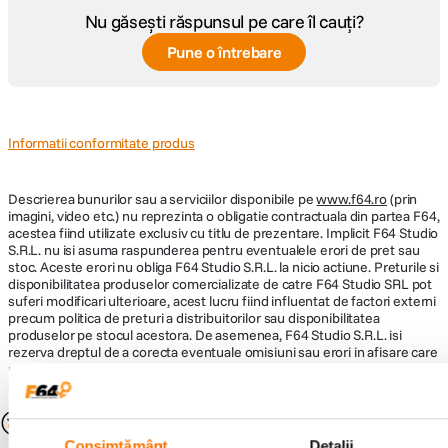
Nu găsești răspunsul pe care îl cauți?
Pune o întrebare
Informatii conformitate produs
Descrierea bunurilor sau a serviciilor disponibile pe
www.f64.ro
(prin
imagini, video etc.) nu reprezinta o obligatie contractuala din partea F64,
acestea fiind utilizate exclusiv cu titlu de prezentare. Implicit F64 Studio
S.R.L. nu isi asuma raspunderea pentru eventualele erori de pret sau
stoc. Aceste erori nu obliga F64 Studio S.R.L. la nicio actiune. Preturile si
disponibilitatea produselor comercializate de catre F64 Studio SRL pot
suferi modificari ulterioare, acest lucru fiind influentat de factori externi
precum politica de preturi a distribuitorilor sau disponibilitatea
produselor pe stocul acestora. De asemenea, F64 Studio S.R.L. isi
rezerva dreptul de a corecta eventuale omisiuni sau erori in afisare care
pot surveni in urma unor greseli de dactilografiere, lipsa de acuratete
sau erori ale produselor software, fara a anunta in prealabil.
S-ar putea să-ți placă și
Consimțământ
Detalii