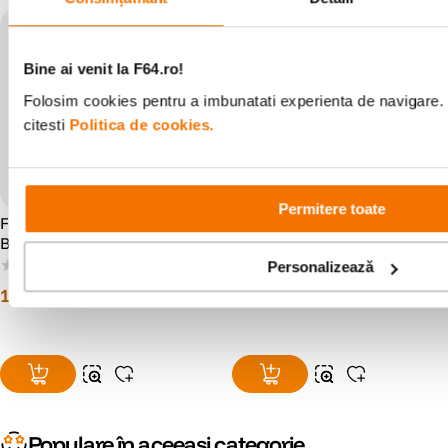
Bine ai venit la F64.ro!
Folosim cookies pentru a imbunatati experienta de navigare. 
citesti
Politica de cookies.
Permitere toate
Filtru Cokin Z123L Gradual
Cokin X125F Gradual
Blue B2-Light
Tobacco T2 - Full
(0)
(0)
Personalizează
122
lei
224
lei
00
00
Populare în aceeași categorie