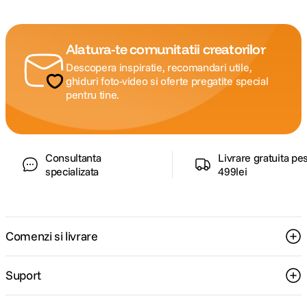
Alatura-te comunitatii creatorilor
Descopera inspiratie, recomandari utile,
ghiduri foto-video si oferte pregatite special
pentru tine.
Consultanta
Livrare gratuita pe
specializata
499lei
Comenzi si livrare
Suport