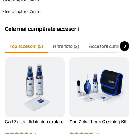
• Inel adaptor 58mm
• Inel adaptor 62mm
Cele mai cumpărate accesorii
Top accesorii
(
5
)
Filtre foto
(
2
)
Accesorii curatare si 
Carl Zeiss - lichid de curatare
Carl Zeiss Lens Cleaning Kit
(48)
(52)