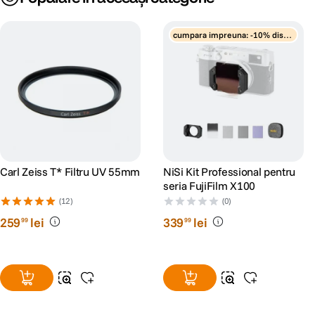
cumpara impreuna: -10% disco
unt
Carl Zeiss T* Filtru UV 55mm
NiSi Kit Professional pentru
seria FujiFilm X100
(12)
(0)
259
lei
339
lei
99
99