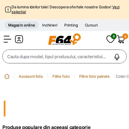
Da lumina ideilor tale! Descopera ofertele noastre Godox!
Vezi
selectia!
Magazin online
Inchirieri
Printing
Cursuri
0
0
Cont
Cauta dupa model, tipul produsului, caracteristici...
Top Cautari
Accesorii foto
Filtre foto
Filtre foto patrate
Cokin C
canon g7x
1
.
trepied
2
.
trepied telefon
3
.
Produse populare din aceeasi categorie
peak design
4
.