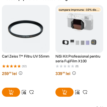
lavaliera
cumpara impreuna: -10% disco
5
.
unt
canon sx740 hs
6
.
card memorie
7
.
sony fx
8
.
dji mic mini
Carl Zeiss T* Filtru UV 55mm
NiSi Kit Professional pentru
9
.
seria FujiFilm X100
(12)
(0)
dji osmo pocket 4
10
.
259
lei
339
lei
99
99