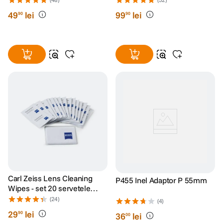
49
lei
99
lei
90
90
Carl Zeiss Lens Cleaning
P455 Inel Adaptor P 55mm
Wipes - set 20 servetele
umede
(24)
(4)
29
lei
90
36
lei
00