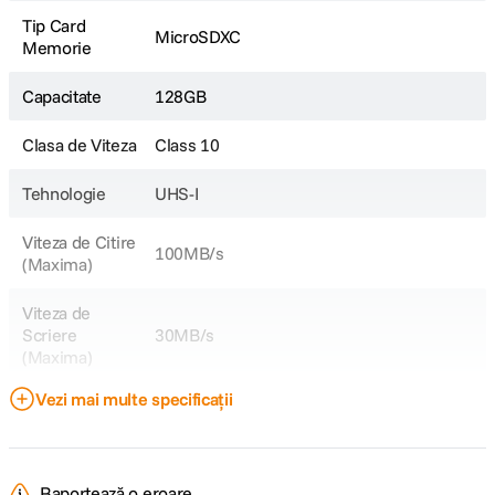
Tip Card
MicroSDXC
Memorie
Capacitate
128GB
Clasa de Viteza
Class 10
Tehnologie
UHS-I
Viteza de Citire
100MB/s
(Maxima)
Viteza de
Scriere
30MB/s
(Maxima)
Vezi mai multe specificații
CARACTERISTICI FIZICE:
Dimensiuni
15 x 11 x 1 (mm)
Raportează o eroare