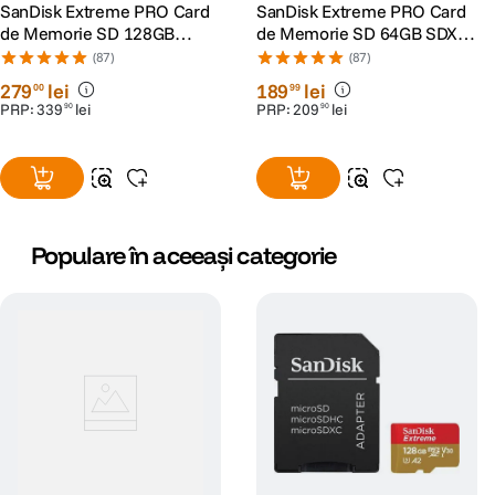
SanDisk Extreme PRO Card
SanDisk Extreme PRO Card
de Memorie SD 128GB
de Memorie SD 64GB SDXC
SDXC UHS-I Class 10 U3 V30
UHS-I Class 10 U3 V30 + 2
(87)
(87)
+ 2 Ani RescuePRO Deluxe
Ani RescuePRO Deluxe
279
lei
189
lei
00
99
PRP:
339
lei
PRP:
209
lei
90
90
Populare în aceeași categorie