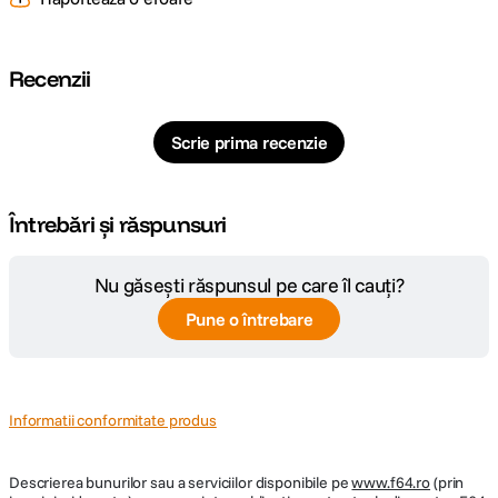
DETALII PRODUCATOR
Recenzii
Cod producator
MB-MJ128GA/EU
Scrie prima recenzie
Întrebări și răspunsuri
Nu găsești răspunsul pe care îl cauți?
Pune o întrebare
Informatii conformitate produs
Descrierea bunurilor sau a serviciilor disponibile pe
www.f64.ro
(prin