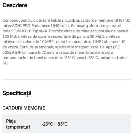
Descriere
Conceput pentru o utilizare fiabila si durabila, cardul de memorie UHS-I U1
microSDXC PRO Endurance UHS-I de la Samsung ofera inregistrari si
redari Full HD 1080p si 4K. Permite viteze de citire secventiale de pana la
100 MB/s, viteze de scriere secventiale de pana la 30 MB/s si viteze
minime de scriere de 10 MB/s, datorita standardului UHS-I si a clasei 10
de viteza. Este, de asemenea, rezistent la magneti, raze X si apa (IEC
60529 & IPx7 - pana la 72 de ore in apa de mare) si poate rezista
temperaturilor de functionare de la -25° C pana la 85° C. Include adaptor
SD.
Specificații
CARDURI MEMORIE
Plaja
-25°C ~ 85°C
temperaturi