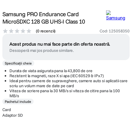
Samsung PRO Endurance Card
MicroSDXC 128 GB UHS-I Class 10
(
0 recenzii
)
Cod
:
125058350
Acest produs nu mai face parte din oferta noastră.
Descoperă mai jos produse similare.
Specificații cheie
Durata de viata asigurata pana la 43,800 de ore
Rezistent la magneti, raze X si apa (IEC 60529 & IPx7)
Ideal pentru camere de supraveghere, camere auto si aplicatii care
scriu un volum mare de date pe card
Viteza de scriere pana la 30 MB/s si viteza de citire pana la 100
MB/s
Pachetul include
Card
Adaptor SD