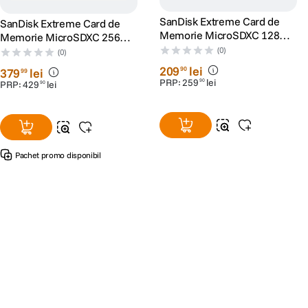
SanDisk Extreme Card de
SanDisk Extreme Card de
Memorie MicroSDXC 128GB
Memorie MicroSDXC 256GB
A2 C10 V30 UHS-I U3 +
A2 C10 V30 UHS-I U3 +
(0)
(0)
Adaptor SD + 1 An
Adaptor SD + 1 An
209
lei
90
379
lei
99
RescuePRO Deluxe
RescuePRO Deluxe
PRP:
259
lei
90
PRP:
429
lei
90
Pachet promo disponibil
Alatura-te comunitatii creatorilor
Descopera inspiratie, recomandari utile,
ghiduri foto-video si oferte pregatite special