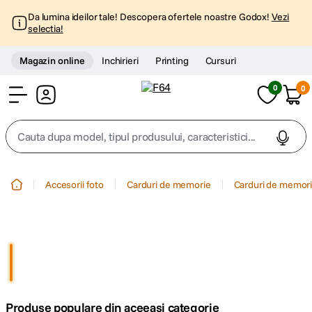
Da lumina ideilor tale! Descopera ofertele noastre Godox!
Vezi
selectia!
Magazin online
Inchirieri
Printing
Cursuri
0
0
Cont
Cauta dupa model, tipul produsului, caracteristici...
Top Cautari
Accesorii foto
Carduri de memorie
Carduri de memori
canon g7x
1
.
trepied
2
.
trepied telefon
3
.
Produse populare din aceeasi categorie
peak design
4
.