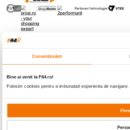
Parteneri tehnologie:
Consimțământ
Bine ai venit la F64.ro!
Folosim cookies pentru a imbunatati experienta de navigare. P
Perm
Perso