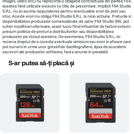
imagini, video etc.) nu reprezinta o obligatie contractuala din partea F64,
acestea fiind utilizate exclusiv cu titlu de prezentare. Implicit F64 Studio
S.R.L. nu isi asuma raspunderea pentru eventualele erori de pret sau
stoc. Aceste erori nu obliga F64 Studio S.R.L. la nicio actiune. Preturile si
disponibilitatea produselor comercializate de catre F64 Studio SRL pot
suferi modificari ulterioare, acest lucru fiind influentat de factori externi
precum politica de preturi a distribuitorilor sau disponibilitatea
produselor pe stocul acestora. De asemenea, F64 Studio S.R.L. isi
rezerva dreptul de a corecta eventuale omisiuni sau erori in afisare care
pot surveni in urma unor greseli de dactilografiere, lipsa de acuratete
sau erori ale produselor software, fara a anunta in prealabil.
S-ar putea să-ți placă și