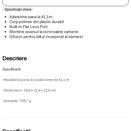
Specificații cheie
Adancime pana la 41,1m
Corp polimer din plastic durabil
Built-In Flat Lens Port
Mentine accesul la controalele camerei
Difuzor pentru blitul incorporat al camerei
Descriere
Specificatii:
-Rezistenta pana la o adancime de 41,1 m
-Dimensiuni: 16,8 x 12,4 x 12,4 cm
-Greutate: 708,7 g