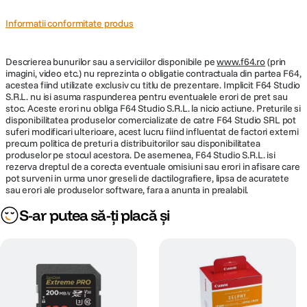
Informatii conformitate produs
Descrierea bunurilor sau a serviciilor disponibile pe
www.f64.ro
(prin
imagini, video etc.) nu reprezinta o obligatie contractuala din partea F64,
acestea fiind utilizate exclusiv cu titlu de prezentare. Implicit F64 Studio
S.R.L. nu isi asuma raspunderea pentru eventualele erori de pret sau
stoc. Aceste erori nu obliga F64 Studio S.R.L. la nicio actiune. Preturile si
disponibilitatea produselor comercializate de catre F64 Studio SRL pot
suferi modificari ulterioare, acest lucru fiind influentat de factori externi
precum politica de preturi a distribuitorilor sau disponibilitatea
produselor pe stocul acestora. De asemenea, F64 Studio S.R.L. isi
rezerva dreptul de a corecta eventuale omisiuni sau erori in afisare care
pot surveni in urma unor greseli de dactilografiere, lipsa de acuratete
sau erori ale produselor software, fara a anunta in prealabil.
S-ar putea să-ți placă și