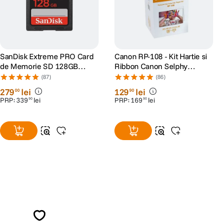
SanDisk Extreme PRO Card
Canon RP-108 - Kit Hartie si
de Memorie SD 128GB
Ribbon Canon Selphy
SDXC UHS-I Class 10 U3 V30
CP910, CP1200, CP1300,
(87)
(86)
+ 2 Ani RescuePRO Deluxe
CP1500
279
lei
129
lei
00
90
PRP:
339
lei
PRP:
169
lei
90
90
Alatura-te comunitatii creatorilor
Descopera inspiratie, recomandari utile,
ghiduri foto-video si oferte pregatite special