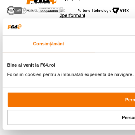
Parteneri tehnologie:
Consimțământ
Bine ai venit la F64.ro!
Folosim cookies pentru a imbunatati experienta de navigare. P
Perm
Perso