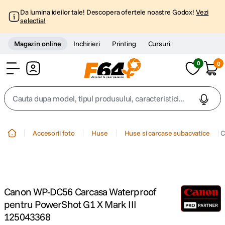
Da lumina ideilor tale! Descopera ofertele noastre Godox!
Vezi
selectia!
Magazin online
Inchirieri
Printing
Cursuri
0
0
Cont
Cauta dupa model, tipul produsului, caracteristici...
Top Cautari
Accesorii foto
Huse
Huse si carcase subacvatice
C
canon g7x
1
.
trepied
2
.
Canon WP-DC56 Carcasa Waterproof
trepied telefon
3
.
pentru PowerShot G1 X Mark III
125043368
peak design
4
.