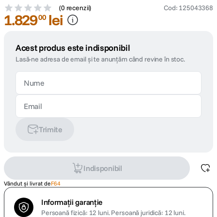
(
0 recenzii
)
Cod
:
125043368
1
.
829
lei
00
canon sx740 hs
5
.
lavaliera
6
.
Acest produs este indisponibil
Lasă-ne adresa de email și te anunțăm când revine în stoc.
sony fx
7
.
card memorie
8
.
dji mic mini
9
.
Trimite
dji osmo
10
.
Indisponibil
Vândut și livrat de
F64
Informații garanție
Persoană fizică: 12 luni.
Persoană juridică: 12 luni.