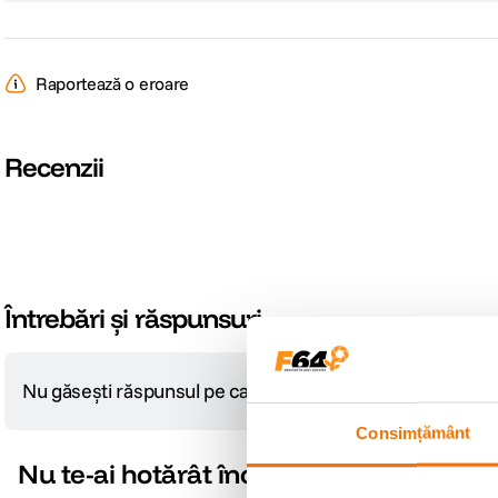
Raportează o eroare
Recenzii
Întrebări și răspunsuri
Nu găsești răspunsul pe care îl cauți?
Pune o întrebare
Consimțământ
Nu te-ai hotărât încă?