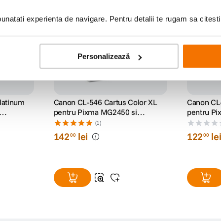
natati experienta de navigare. Pentru detalii te rugam sa citest
Personalizează
Platinum
Canon CL-546 Cartus Color XL
Canon CL-
pentru Pixma MG2450 si
pentru P
MG2550
MG2550
(1)
142
lei
122
le
00
00