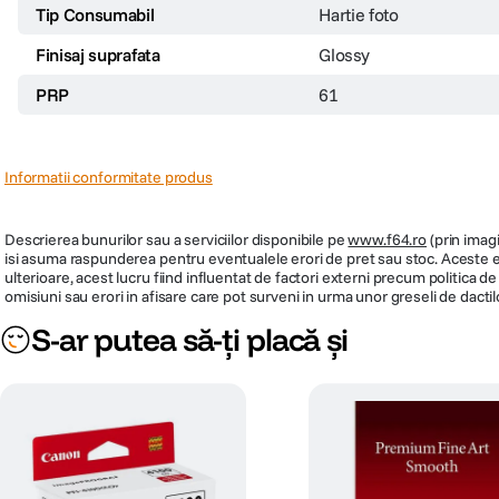
Tip Consumabil
Hartie foto
Finisaj suprafata
Glossy
PRP
61
Informatii conformitate produs
Descrierea bunurilor sau a serviciilor disponibile pe
www.f64.ro
(prin imagi
isi asuma raspunderea pentru eventualele erori de pret sau stoc. Aceste ero
ulterioare, acest lucru fiind influentat de factori externi precum politica 
omisiuni sau erori in afisare care pot surveni in urma unor greseli de dactil
S-ar putea să-ți placă și