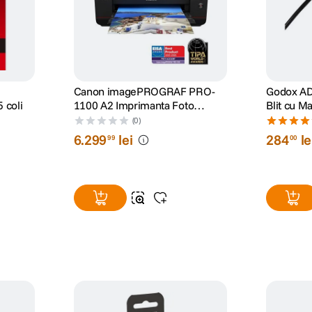
Canon imagePROGRAF PRO-
Godox AD
 coli
1100 A2 Imprimanta Foto
Blit cu M
Profesionala
(0)
6
.
299
lei
284
le
99
00