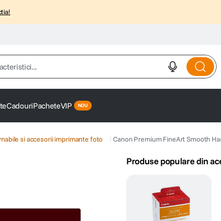
tia!
istici...
te
Cadouri
Pachete
VIP
abile si accesorii imprimante foto
Canon Premium FineArt Smooth Harti
Produse populare din ac