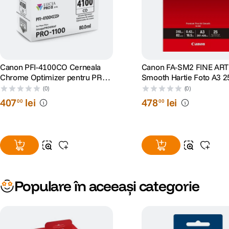
Canon PFI-4100CO Cerneala
Canon FA-SM2 FINE ART
Chrome Optimizer pentru PRO-
Smooth Hartie Foto A3 25
1100
(0)
(0)
407
lei
478
lei
00
00
Populare în aceeași categorie