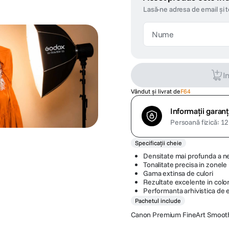
Lasă-ne adresa de email și 
I
Vândut și livrat de
F64
Informații garanț
Persoană fizică: 12 
Specificații cheie
Densitate mai profunda a n
Tonalitate precisa in zonele
Gama extinsa de culori
Rezultate excelente in col
Performanta arhivistica de 
Pachetul include
Canon Premium FineArt Smooth H