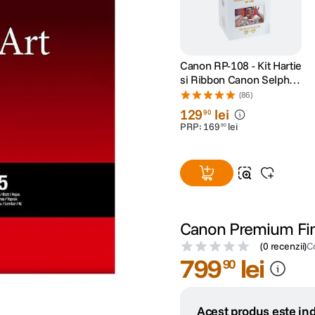
Canon RP-108 - Kit Hartie
si Ribbon Canon Selphy
CP910, CP1200,
(86)
CP1300, CP1500
129
lei
90
PRP:
169
lei
90
Canon Premium Fine
(
0 recenzii
)
C
799
lei
90
Acest produs este ind