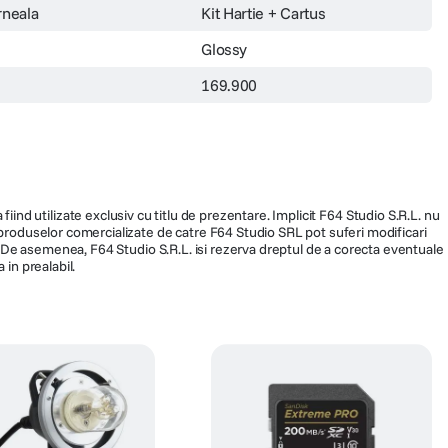
rneala
Kit Hartie + Cartus
Glossy
169.900
fiind utilizate exclusiv cu titlu de prezentare. Implicit F64 Studio S.R.L. nu
a produselor comercializate de catre F64 Studio SRL pot suferi modificari
ra. De asemenea, F64 Studio S.R.L. isi rezerva dreptul de a corecta eventuale
 in prealabil.