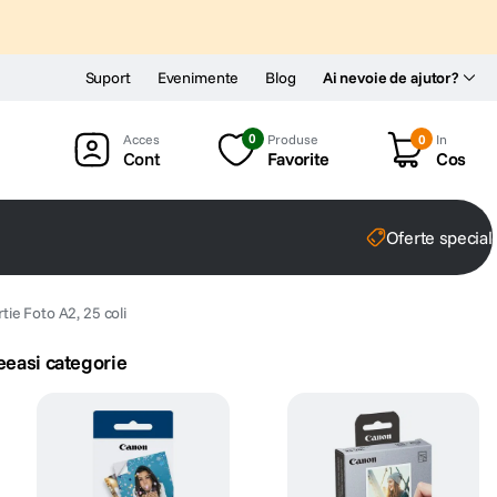
Suport
Evenimente
Blog
Ai nevoie de ajutor?
0
Produse
0
In
Cont
Favorite
Cos
Oferte special
e Foto A2, 25 coli
eeasi categorie