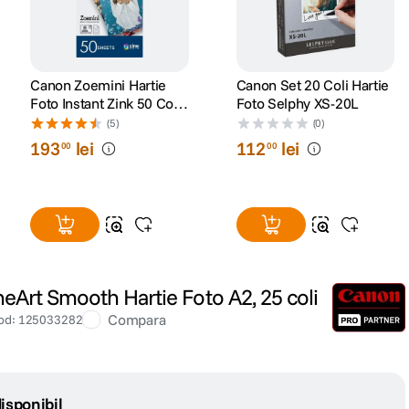
Canon Zoemini Hartie
Canon Set 20 Coli Hartie
Foto Instant Zink 50 Coli
Foto Selphy XS-20L
2x3"
(5)
(0)
193
lei
112
lei
00
00
Art Smooth Hartie Foto A2, 25 coli
Compara
od
:
125033282
isponibil