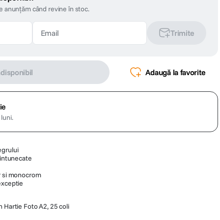
te anunțăm când revine în stoc.
Trimite
ndisponibil
Adaugă la favorite
ie
luni.
egrului
 intunecate
or si monocrom
exceptie
artie Foto A2, 25 coli