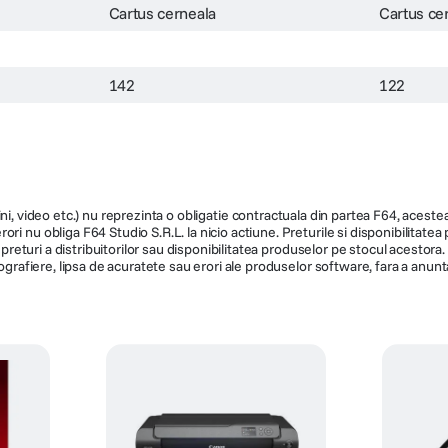
Cartus cerneala
Cartus ce
142
122
ni, video etc.) nu reprezinta o obligatie contractuala din partea F64, acestea 
ri nu obliga F64 Studio S.R.L. la nicio actiune. Preturile si disponibilitate
de preturi a distribuitorilor sau disponibilitatea produselor pe stocul acesto
ografiere, lipsa de acuratete sau erori ale produselor software, fara a anunta