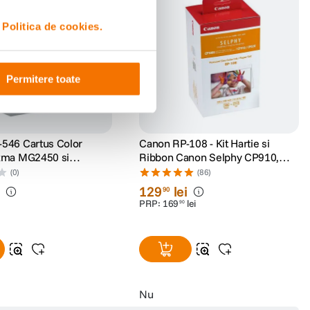
i
Politica de cookies.
Permitere toate
546 Cartus Color
Canon RP-108 - Kit Hartie si
ixma MG2450 si
Ribbon Canon Selphy CP910,
CP1200, CP1300, CP1500
(0)
(86)
i
129
lei
90
PRP:
169
lei
90
Nu