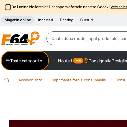
Da lumina ideilor tale! Descopera ofertele noastre Godox!
Vezi selec
Magazin online
Inchirieri
Printing
Cursuri
Cauta dupa model, tipul produsului, caracter
Top Cautari
Toate categoriile
Noutati
Consignatie
Resigila
canon g7x
1
.
Accesorii foto
Imprimante foto si consumabile
Consum
trepied
2
.
trepied telefon
3
.
peak design
4
.
canon sx740 hs
5
.