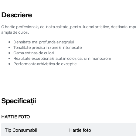
Descriere
O hartie profesionala, de inalta calitate, pentru lucrari artistice, destinata 
ampla de culori.
Densitate mai profunda a negrului
Tonalitate precisa in zonele intunecate
Gama extinsa de culori
Rezultate exceptionale atat in color, cat si in monocrom
Performanta arhivistica de exceptie
Specificații
HARTIE FOTO
Tip Consumabil
Hartie foto