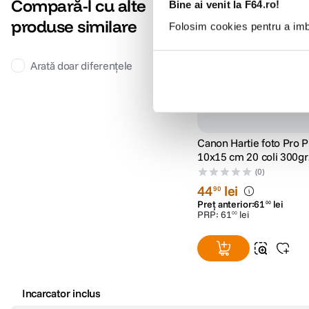
Compară-l cu alte
Bine ai venit la F64.ro!
produse similare
Folosim cookies pentru a imbu
Arată doar diferențele
Canon Hartie foto Pro 
10x15 cm 20 coli 300gr
(CANPT101S)
(0)
44
lei
90
Preț anterior:
61
lei
00
PRP:
61
lei
00
Incarcator inclus