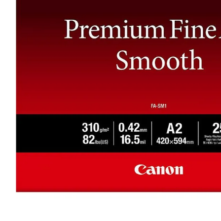
lavaliera
6
.
card memorie
7
.
ulanzi
8
.
insta 360
9
.
godox
10
.