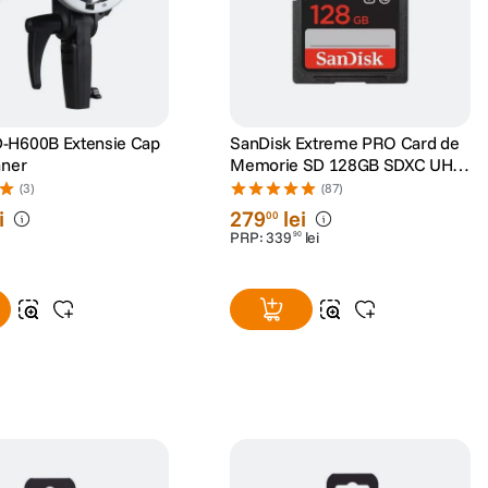
-H600B Extensie Cap
SanDisk Extreme PRO Card de
aner
Memorie SD 128GB SDXC UHS-
I Class 10 U3 V30 + 2 Ani
(3)
(87)
RescuePRO Deluxe
i
279
lei
00
PRP:
339
lei
90