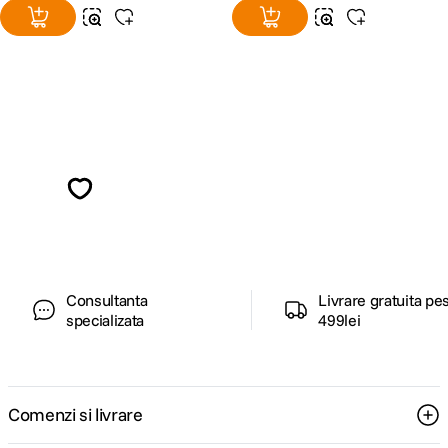
Alatura-te comunitatii creatorilor
Descopera inspiratie, recomandari utile,
ghiduri foto-video si oferte pregatite special
pentru tine.
Consultanta
Livrare gratuita pe
specializata
499lei
Comenzi si livrare