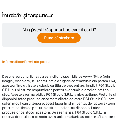
Întrebări și răspunsuri
Nu găsești răspunsul pe care îl cauți?
Pune o întrebare
Informatii conformitate produs
Descrierea bunurilor sau a serviciilor disponibile pe
www.f64.ro
(prin
imagini, video etc.) nu reprezinta o obligatie contractuala din partea F64,
acestea fiind utilizate exclusiv cu titlu de prezentare. Implicit F64 Studio
S.R.L. nu isi asuma raspunderea pentru eventualele erori de pret sau
stoc. Aceste erori nu obliga F64 Studio S.R.L. la nicio actiune. Preturile si
disponibilitatea produselor comercializate de catre F64 Studio SRL pot
suferi modificari ulterioare, acest lucru fiind influentat de factori externi
precum politica de preturi a distribuitorilor sau disponibilitatea
produselor pe stocul acestora. De asemenea, F64 Studio S.R.L. isi
rezerva dreptul de a corecta eventuale omisiuni sau erori in afisare care