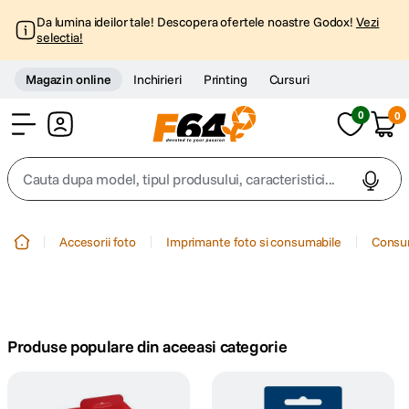
Da lumina ideilor tale! Descopera ofertele noastre Godox!
Vezi
selectia!
Magazin online
Inchirieri
Printing
Cursuri
0
0
Cont
Cauta dupa model, tipul produsului, caracteristici...
Top Cautari
Accesorii foto
Imprimante foto si consumabile
Consum
canon g7x
1
.
trepied
2
.
Produse populare din aceeasi categorie
trepied telefon
3
.
peak design
4
.