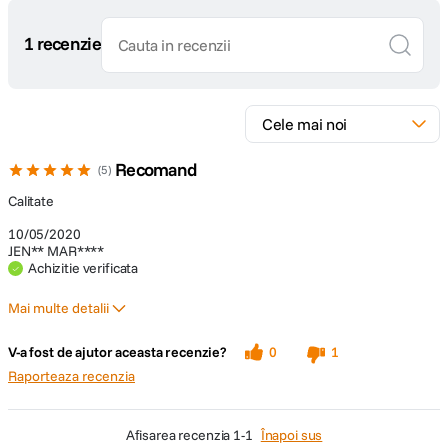
1 recenzie
Recomand
5
Calitate
10/05/2020
JEN** MAR****
Achizitie verificata
Mai multe detalii
Pro
V-a fost de ajutor aceasta recenzie?
0
1
Calitate
Raporteaza recenzia
afisarea recenzia
1-1
Înapoi sus