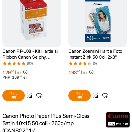
canon sx740 hs
5
.
lavaliera
6
.
sony fx
7
.
Canon RP-108 - Kit Hartie si
Canon Zoemini Hartie Foto
card memorie
8
.
Ribbon Canon Selphy
Instant Zink 50 Coli 2x3"
CP910, CP1200, CP1300,
(86)
(5)
CP1500
dji mic mini
9
.
129
lei
193
lei
90
00
PRP:
169
lei
90
dji osmo
10
.
Canon Photo Paper Plus Semi-Gloss
Satin 10x15 50 coli - 260g/mp
(CANSG201s)