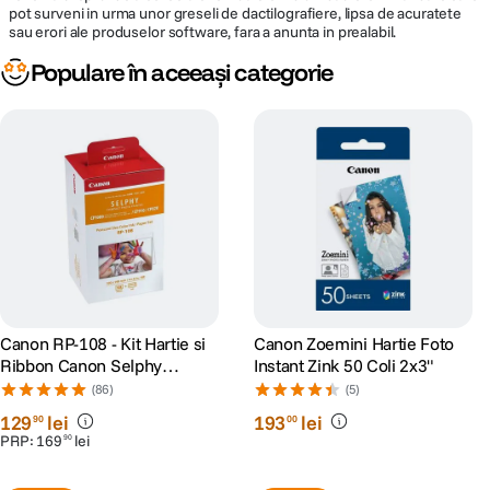
pot surveni in urma unor greseli de dactilografiere, lipsa de acuratete
sau erori ale produselor software, fara a anunta in prealabil.
Populare în aceeași categorie
Canon RP-108 - Kit Hartie si
Canon Zoemini Hartie Foto
Ribbon Canon Selphy
Instant Zink 50 Coli 2x3"
CP910, CP1200, CP1300,
(86)
(5)
CP1500
129
lei
193
lei
90
00
PRP:
169
lei
90