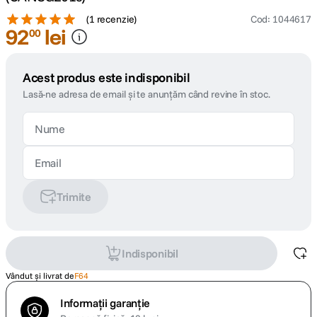
(
1 recenzie
)
Cod
:
1044617
92
lei
00
Acest produs este indisponibil
Lasă-ne adresa de email și te anunțăm când revine în stoc.
Trimite
Indisponibil
Vândut și livrat de
F64
Informații garanție