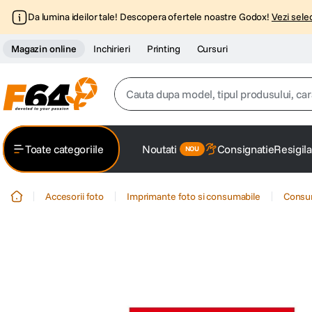
Da lumina ideilor tale! Descopera ofertele noastre Godox!
Vezi selec
Magazin online
Inchirieri
Printing
Cursuri
Cauta dupa model, tipul produsului, caracter
Top Cautari
Toate categoriile
Noutati
Consignatie
Resigila
canon g7x
1
.
Accesorii foto
Imprimante foto si consumabile
Consum
trepied
2
.
trepied telefon
3
.
peak design
4
.
lavaliera
5
.