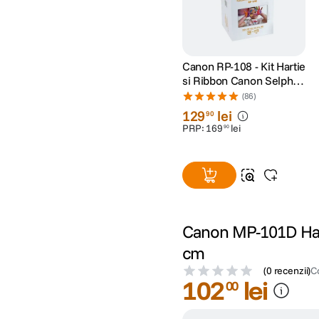
Canon RP-108 - Kit Hartie
si Ribbon Canon Selphy
CP910, CP1200,
(86)
CP1300, CP1500
129
lei
90
PRP:
169
lei
90
Canon MP-101D Hart
cm
(
0 recenzii
)
C
102
lei
00