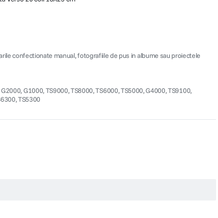
itarile confectionate manual, fotografiile de pus in albume sau proiectele
2000, G1000, TS9000, TS8000, TS6000, TS5000, G4000, TS9100,
S6300, TS5300