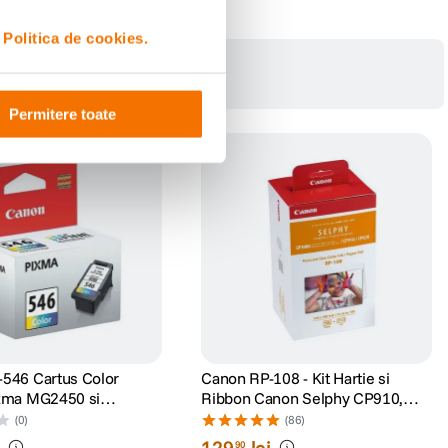
i
Politica de cookies.
Permitere toate
546 Cartus Color
Canon RP-108 - Kit Hartie si
ixma MG2450 si
Ribbon Canon Selphy CP910,
CP1200, CP1300, CP1500
(0)
(86)
i
129
lei
90