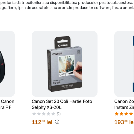
de preturi a distribuitorilor sau disponibilitatea produselor pe stocul acesto
ografiere, lipsa de acuratete sau erori ale produselor software, fara a anunta
e Canon
Canon Set 20 Coli Hartie Foto
Canon Zo
ura RF
Selphy XS-20L
Ins
(0)
112
lei
193
le
00
00