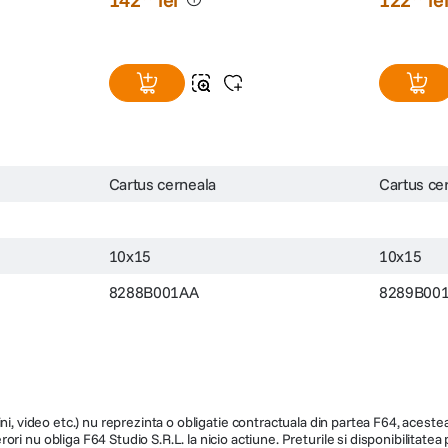
Cartus cerneala
Cartus ce
10x15
10x15
8288B001AA
8289B00
ni, video etc.) nu reprezinta o obligatie contractuala din partea F64, acestea 
ri nu obliga F64 Studio S.R.L. la nicio actiune. Preturile si disponibilitate