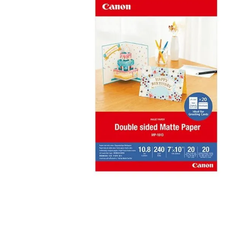
canon sx740 hs
6
.
card memorie
7
.
sony fx
8
.
dji mic mini
9
.
dji osmo pocket 4
10
.