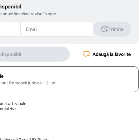
isponibil
te anunțăm când revine în stoc.
Trimite
ndisponibil
Adaugă la favorite
ie
luni.
Persoană juridică: 12 luni.
ce si artizanale
mului dvs.
a-Verso 20 coli 18X25 cm