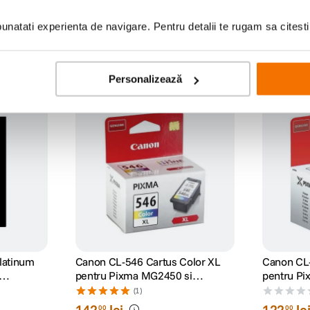
natati experienta de navigare. Pentru detalii te rugam sa citest
Personalizează
Platinum
Canon CL-546 Cartus Color XL
Canon CL-
pentru Pixma MG2450 si
pentru P
MG2550
MG2550
(1)
142
lei
122
le
00
00