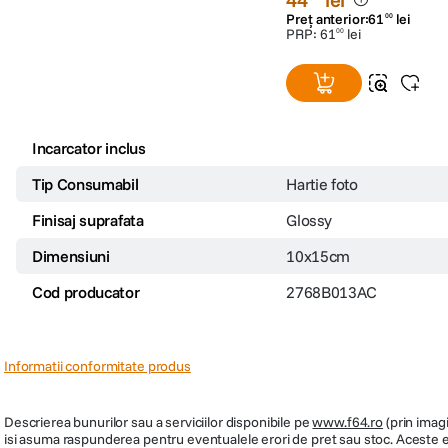
Preț anterior:
61
lei
00
PRP:
61
lei
00
Incarcator inclus
Tip Consumabil
Hartie foto
Finisaj suprafata
Glossy
Dimensiuni
10x15cm
Cod producator
2768B013AC
Informatii conformitate produs
Descrierea bunurilor sau a serviciilor disponibile pe
www.f64.ro
(prin imagi
isi asuma raspunderea pentru eventualele erori de pret sau stoc. Aceste ero