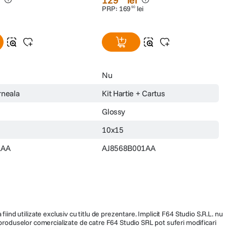
PRP:
169
lei
90
Nu
rneala
Kit Hartie + Cartus
Glossy
10x15
1AA
AJ8568B001AA
fiind utilizate exclusiv cu titlu de prezentare. Implicit F64 Studio S.R.L. nu
a produselor comercializate de catre F64 Studio SRL pot suferi modificari