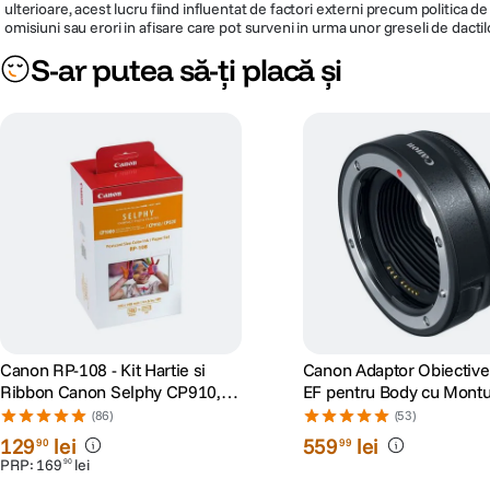
ulterioare, acest lucru fiind influentat de factori externi precum politica 
omisiuni sau erori in afisare care pot surveni in urma unor greseli de dactil
S-ar putea să-ți placă și
Canon RP-108 - Kit Hartie si
Canon Adaptor Obiectiv
Ribbon Canon Selphy CP910,
EF pentru Body cu Mont
CP1200, CP1300, CP1500
(86)
(53)
129
lei
559
lei
90
99
PRP:
169
lei
90