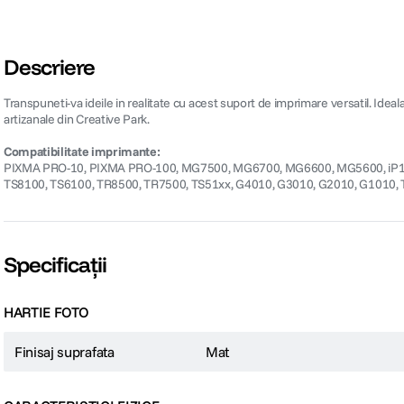
Descriere
Transpuneti-va ideile in realitate cu acest suport de imprimare versatil. Ideal
artizanale din Creative Park.
Compatibilitate imprimante:
PIXMA PRO-10, PIXMA PRO-100, MG7500, MG6700, MG6600, MG5600, iP11
TS8100, TS6100, TR8500, TR7500, TS51xx, G4010, G3010, G2010, G1010, 
Specificații
HARTIE FOTO
Finisaj suprafata
Mat