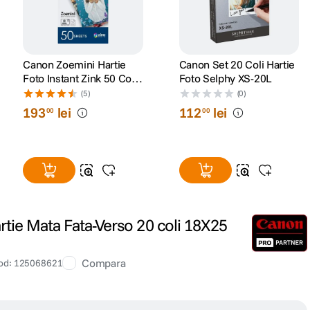
Canon Zoemini Hartie
Canon Set 20 Coli Hartie
Foto Instant Zink 50 Coli
Foto Selphy XS-20L
2x3"
(5)
(0)
193
lei
112
lei
00
00
ie Mata Fata-Verso 20 coli 18X25
Compara
od
:
125068621