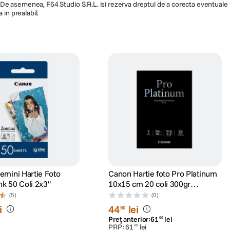
ra. De asemenea, F64 Studio S.R.L. isi rezerva dreptul de a corecta eventuale
 in prealabil.
emini Hartie Foto
Canon Hartie foto Pro Platinum
tant Zink 50 Coli 2x3"
10x15 cm 20 coli 300gr
(CANPT101S)
(5)
(0)
i
44
lei
90
Preț anterior:
61
lei
00
PRP:
61
lei
00