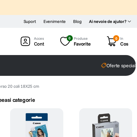
Suport
Evenimente
Blog
Ai nevoie de ajutor?
0
Produse
0
In
Cont
Favorite
Cos
Oferte special
rso 20 coli 18X25 cm
eeasi categorie