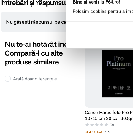
Întrebări și răspunsuri
Bine ai venit la F64.ro!
Folosim cookies pentru a imbu
Nu găsești răspunsul pe care îl cauți?
Pune o întrebare
Nu te-ai hotărât încă?
Compară-l cu alte
produse similare
Arată doar diferențele
Canon Hartie foto Pro 
10x15 cm 20 coli 300gr
(CANPT101S)
(0)
44
lei
90