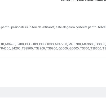
a pentru pasionati si iubitorii de artizanat, este alegerea perfecta pentru felic
0, MX490, E480, PRO-10S, PRO-100S, MG7700, MG5700, MG3600, G3000, G
TR4500, E4200, TS9500, TS8200, TS6200, G6000, G5000, TS700, TS8300, T