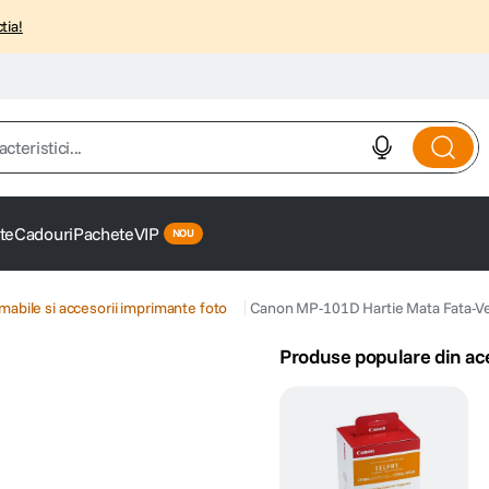
tia!
istici...
te
Cadouri
Pachete
VIP
abile si accesorii imprimante foto
Canon MP-101D Hartie Mata Fata-Ve
Produse populare din ac