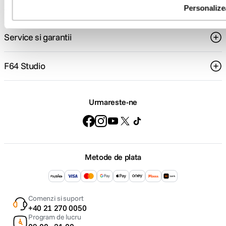
Suport
Personalize
Raza efectiva
9,2m
blit
Service si garantii
Capacitati Direct
PictBridge: Da
Print
F64 Studio
SPECIFICATII VIDEO:
Urmareste-ne
MOV (Video: H.264 intracadru (IPB),
Inregistrare
Sunet: PCM linear, nivelul inregistrarii
video
poate fi reglat manual de utilizator)
Rezolutie Video
Full HD 1080
Metode de plata
Inregistrare
PCM linear
audio
Comenzi si suport
+40 21 270 0050
ECRAN / VIEWFINDER:
Program de lucru