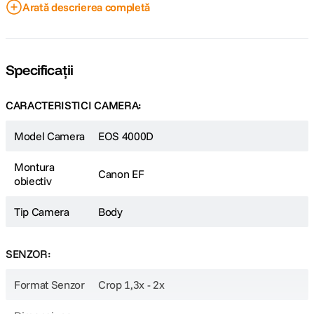
Arată descrierea completă
Specificații
Aduceti-va povestile la viata
Transformati momentele de inspiratie în filme creative în format Full HD
CARACTERISTICI CAMERA:
sau folositi functia Video Snapshot pentru a surprinde pur si simplu
momentele cheie ale zilei.
Model Camera
EOS 4000D
Montura
Canon EF
obiectiv
Tip Camera
Body
SENZOR:
Format Senzor
Crop 1,3x - 2x