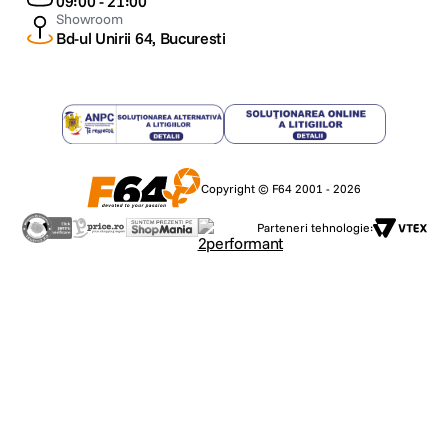
09:00 - 21:00
LCD TFT de 6,8 cm (2,7”), aprox. 230 mii
Showroom
Display LCD
Bd-ul Unirii 64, Bucuresti
puncte
Vizor
Pentaoglinda
Acoperire (verticala/orizontala): Aprox.
95% Marire: Aprox. 0,8x 2 Punct de
perspectiva: Aprox. 21 mm (fata de
Informatii vizor
centrul ocularului) Corectie dioptrica: Fixat
Copyright © F64 2001 - 2026
la -1 m-1 (dpt) Obiectivele din seria E cu
reglare dioptrica pot fi utilizate pentru
Parteneri tehnologie:
reglaje dioptrice.
DOF Preview
Da
Ecran tactil
Nu
Ecran rabatabil
Da
Acoperire: Aprox. 100% Unghi de
vizualizare (orizontal/vertical): Aprox. 120°