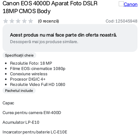
Canon EOS 4000D Aparat Foto DSLR
18MP CMOS Body
(
0 recenzii
)
Cod
:
125045948
Acest produs nu mai face parte din oferta noastră.
Descoperă mai jos produse similare.
Specificații cheie
Rezolutie Foto: 18 MP
Filme EOS: cinematice 1080p
Conexiune wireless
Procesor DIGIC 4+
Rezolutie Video Full HD 1080
Pachetul include
Capac
Curea pentru camera EW-400D
Acumulator LP-E10
Incarcator pentru baterie LC-E10E