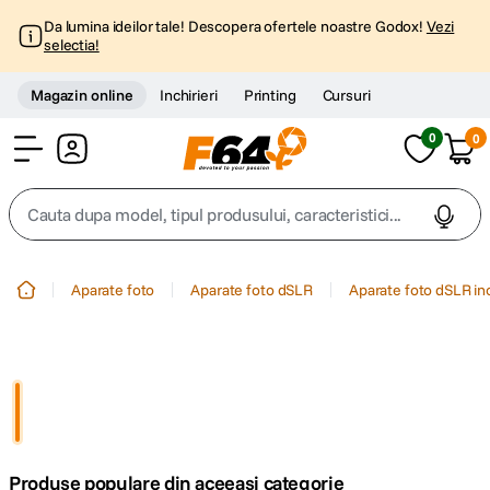
Da lumina ideilor tale! Descopera ofertele noastre Godox!
Vezi
selectia!
Magazin online
Inchirieri
Printing
Cursuri
0
0
Cont
Cauta dupa model, tipul produsului, caracteristici...
Top Cautari
Aparate foto
Aparate foto dSLR
Aparate foto dSLR in
canon g7x
1
.
trepied
2
.
trepied telefon
3
.
Produse populare din aceeasi categorie
peak design
4
.