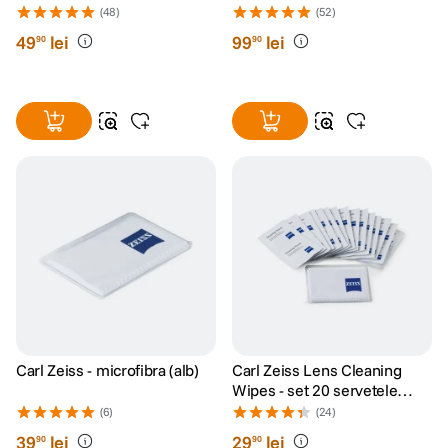
(48)
(52)
49
lei
99
lei
90
90
Carl Zeiss - microfibra (alb)
Carl Zeiss Lens Cleaning
Wipes - set 20 servetele
umede
(6)
(24)
39
lei
29
lei
90
90