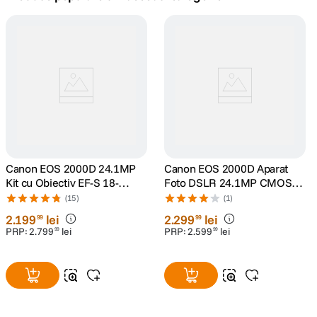
canon sx740 hs
5
.
lavaliera
6
.
card memorie
7
.
dji mic mini
8
.
dji osmo
Canon EOS 2000D 24.1MP
9
.
Canon EOS 2000D Aparat
Kit cu Obiectiv EF-S 18-
Foto DSLR 24.1MP CMOS
55mm IS II
Kit cu Obiectiv EF-S 18-
insta 360
(15)
(1)
10
.
55mm f/3.5-5.6 III Negru
2
.
199
lei
2
.
299
lei
99
99
PRP:
2
.
799
lei
PRP:
2
.
599
lei
99
99