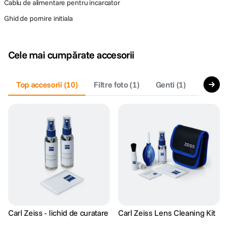
Cablu de alimentare pentru incarcator
Ghid de pornire initiala
Cele mai cumpărate accesorii
Top accesorii
(
10
)
Filtre foto
(
1
)
Genti
(
1
)
Declan
Carl Zeiss - lichid de curatare
Carl Zeiss Lens Cleaning Kit