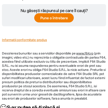
detectarea fazei) Manuala
Nu găsești răspunsul pe care îl cauți?
Prin vizorul optic: Formare de imagini
Pune o întrebare
secundare prin TTL, sistem de detectare a
diferentelor de faza cu senzor dedicat de
Focalizare
focalizare automata Prin vizualizarea in
timp real pe ecranul LCD: Focalizare
automata cu detectare contrast OPTICA
Informatii conformitate produs
OPTICA:
Descrierea bunurilor sau a serviciilor disponibile pe
www.f64.ro
(prin
imagini, video etc.) nu reprezinta o obligatie contractuala din partea F64,
acestea fiind utilizate exclusiv cu titlu de prezentare. Implicit F64 Studio
Multiplicator
1.6x
S.R.L. nu isi asuma raspunderea pentru eventualele erori de pret sau
distanta focala
Creativitate fara efort
stoc. Aceste erori nu obliga F64 Studio S.R.L. la nicio actiune. Preturile si
disponibilitatea produselor comercializate de catre F64 Studio SRL pot
Pur si simplu pozitionati în cadru si fotografiati cu rezultate excelente, cu
suferi modificari ulterioare, acest lucru fiind influentat de factori externi
ajutorul modului Scena inteligenta automata. Bucurati-va de fotografierea
precum politica de preturi a distribuitorilor sau disponibilitatea
SPECIFICATII FOTO:
ghidata în timp real cu modul Creativ automat si adaugati finisaje unice cu
produselor pe stocul acestora. De asemenea, F64 Studio S.R.L. isi
rezerva dreptul de a corecta eventuale omisiuni sau erori in afisare care
filtre creative.
Rezolutie Foto
18 Mpx
pot surveni in urma unor greseli de dactilografiere, lipsa de acuratete
sau erori ale produselor software, fara a anunta in prealabil.
JPEG: Fin, Normal (compatibil cu Exif
S-ar putea să-ți placă și