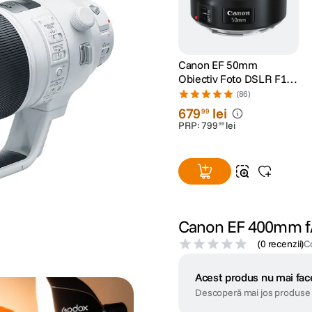
Canon EF 50mm
Obiectiv Foto DSLR F1.8
STM
(86)
679
lei
99
PRP:
799
lei
99
Canon EF 400mm f/2
(
0 recenzii
)
C
Acest produs nu mai face
Descoperă mai jos produse 