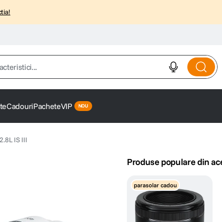
tia!
istici...
te
Cadouri
Pachete
VIP
8L IS III
Produse populare din ac
parasolar cadou