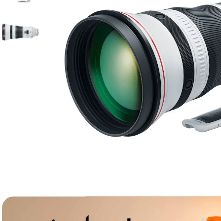
canon sx740 hs
6
.
card memorie
7
.
sony fx
8
.
dji mic mini
9
.
dji osmo pocket 4
10
.