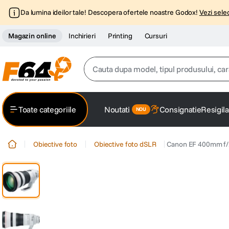
Da lumina ideilor tale! Descopera ofertele noastre Godox!
Vezi selec
Magazin online
Inchirieri
Printing
Cursuri
Cauta dupa model, tipul produsului, caracter
Top Cautari
Toate categoriile
Noutati
Consignatie
Resigila
canon g7x
1
.
Obiective foto
Obiective foto dSLR
Canon EF 400mm f/2.
trepied
2
.
trepied telefon
3
.
peak design
4
.
lavaliera
5
.