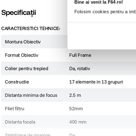
Bine ai venit la F64.ro!
Specificații
Folosim cookies pentru a imbu
CARACTERISTICI TEHNICE:
Montura Obiectiv
Canon EF/EF-S
Format Obiectiv
Full Frame
Colier pentru trepied
Da, rotativ
Constructie
17 elemente in 13 grupuri
Distanta minima de focus
2.5 m
Filet filtru
52mm
Distanta focala
400 mm
Stabilizare de imagine
Da