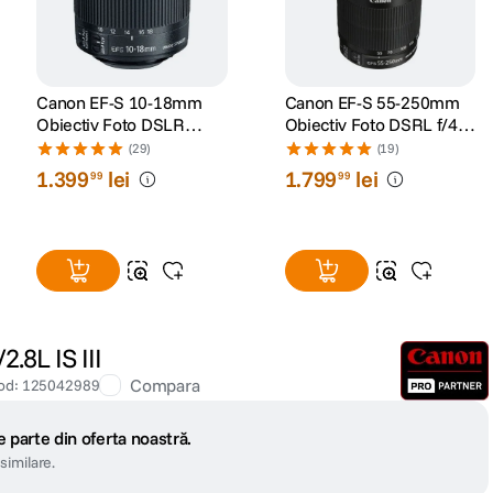
Canon EF-S 10-18mm
Canon EF-S 55-250mm
Obiectiv Foto DSLR
Obiectiv Foto DSRL f/4-
F/4.5-5.6 IS STM
5.6 IS STM
(29)
(19)
1
.
399
lei
1
.
799
lei
99
99
.8L IS III
Compara
od
:
125042989
 parte din oferta noastră.
similare.