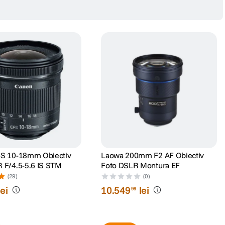
-S 10-18mm Obiectiv
Laowa 200mm F2 AF Obiectiv
 F/4.5-5.6 IS STM
Foto DSLR Montura EF
(29)
(0)
lei
10
.
549
lei
99