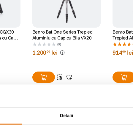
4CGX30
Benro Bat One Series Trepied
Benro Bat
n cu Cap
Aluminiu cu Cap cu Bila VX20
Trepied A
VX20
(0)
1
.
200
lei
914
le
00
00
Detalii