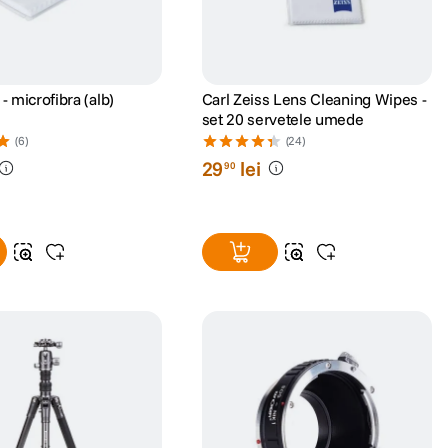
 - microfibra (alb)
Carl Zeiss Lens Cleaning Wipes -
set 20 servetele umede
(6)
(24)
29
lei
90