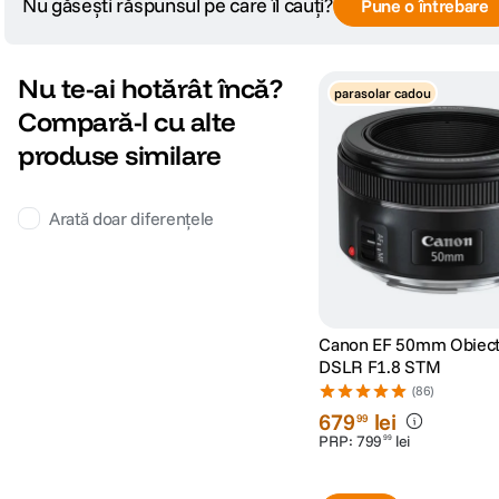
Nu găsești răspunsul pe care îl cauți?
Pune o întrebare
DIMENSIUNE / GREUTATE:
Nu te-ai hotărât încă?
parasolar cadou
Diametru maxim
163 mm
Compară-l cu alte
produse similare
Lungime
343 mm
Greutate
2840 g
Arată doar diferențele
Canon EF 50mm Obiect
DSLR F1.8 STM
(86)
679
lei
99
PRP:
799
lei
99