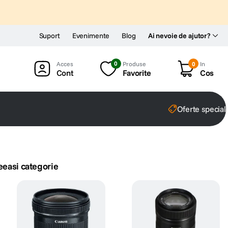
Suport
Evenimente
Blog
Ai nevoie de ajutor?
0
Produse
0
In
Cont
Favorite
Cos
Oferte special
eeasi categorie