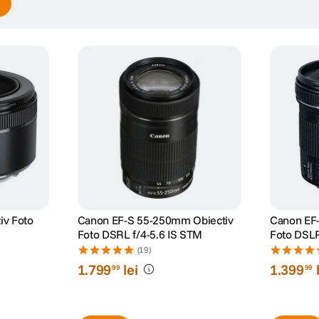
iv Foto
Canon EF-S 55-250mm Obiectiv
Canon EF
Foto DSRL f/4-5.6 IS STM
Foto DSLR
(19)
1
.
799
lei
1
.
399
99
99