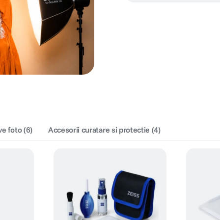
ve foto
(
6
)
Accesorii curatare si protectie
(
4
)