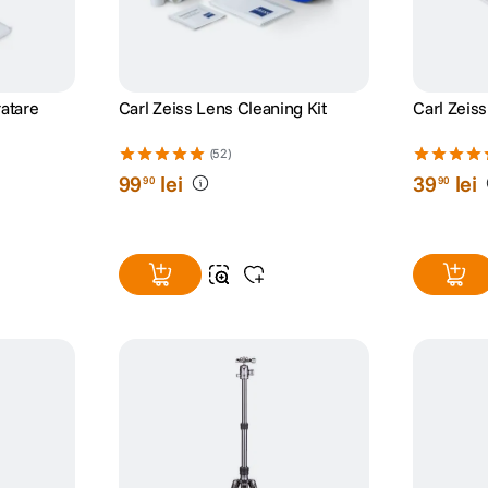
ratare
Carl Zeiss Lens Cleaning Kit
Carl Zeiss
(52)
99
lei
39
lei
90
90