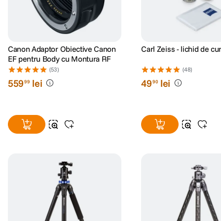
Canon Adaptor Obiective Canon
Carl Zeiss - lichid de cu
EF pentru Body cu Montura RF
(53)
(48)
559
lei
49
lei
99
90