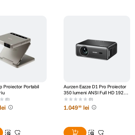
p Proiector Portabil
Aurzen Eazze D1 Pro Proiector
riu
350 lumeni ANSI Full HD 1920 ×
1080 Negru
(0)
(0)
lei
1
.
049
lei
99