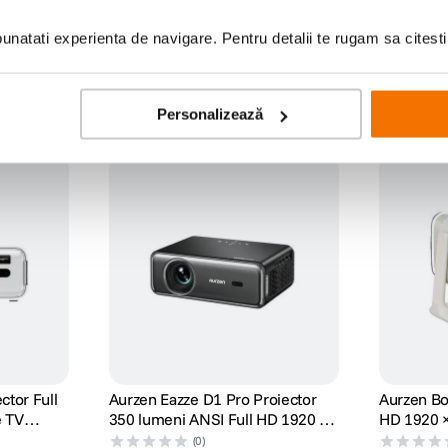
natati experienta de navigare. Pentru detalii te rugam sa citest
Personalizează
ti proiectorul folosind comenzi vocale. Cautarea de filme, lansarea aplicatiil
p pe un ecran mare, facilitand vizionarea fotografiilor, videoclipurilor sau pre
ctor Full
Aurzen Eazze D1 Pro Proiector
Aurzen Bo
e TV
350 lumeni ANSI Full HD 1920 ×
HD 1920 ×
1080 Negru
(0)