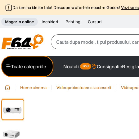
Da lumina ideilor tale! Descopera ofertele noastre Godox!
Vezi selec
Magazin online
Inchirieri
Printing
Cursuri
Cauta dupa model, tipul produsului, caracter
Top Cautari
Toate categoriile
Noutati
Consignatie
Resigila
canon g7x
1
.
Home cinema
Videoproiectoare si accesorii
Videopro
trepied
2
.
trepied telefon
3
.
peak design
4
.
canon sx740 hs
5
.