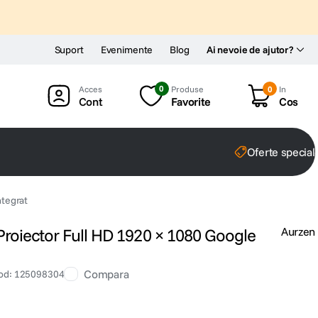
Suport
Evenimente
Blog
Ai nevoie de ajutor?
0
Produse
0
In
Cont
Favorite
Cos
Oferte special
ntegrat
roiector Full HD 1920 × 1080 Google
Aurzen
Compara
od
:
125098304