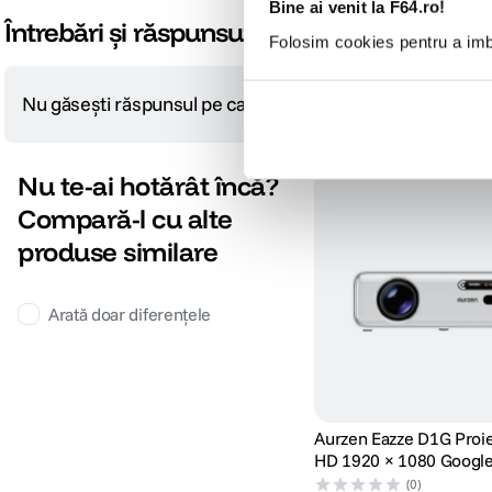
Bine ai venit la F64.ro!
Întrebări și răspunsuri
Folosim cookies pentru a imbu
Nu găsești răspunsul pe care îl cauți?
Pune o întrebare
Nu te-ai hotărât încă?
Compară-l cu alte
Control vocal si integrare cu ecosistemul Google
produse similare
Aurzen Eazze D1G functioneaza cu Google Assistant, permitandu-va sa controla
va permite sa transmiteti continut fara fir de pe smartphone, tableta sau lapto
Arată doar diferențele
Aurzen Eazze D1G Proie
HD 1920 × 1080 Googl
Integrat
(0)