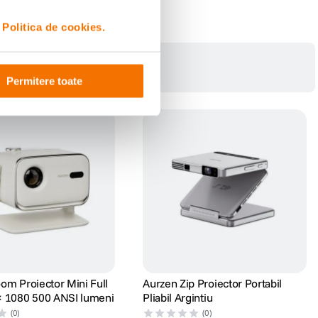
i
Politica de cookies.
Permitere toate
or si controlul redarii sunt rapide si convenabile. Chromecast-ul incorporat
zentarilor.
om Proiector Mini Full
Aurzen Zip Proiector Portabil
 1080 500 ANSI lumeni
Pliabil Argintiu
(0)
(0)