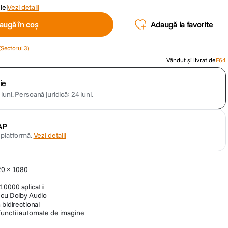
lei
Vezi detalii
augă în coș
Adaugă la favorite
(Sectorul 3)
Vândut și livrat de
F64
ie
luni.
Persoană juridică: 24 luni.
AP
n platformă.
Vezi detalii
20 × 1080
0000 aplicatii
 cu Dolby Audio
 bidirectional
functii automate de imagine