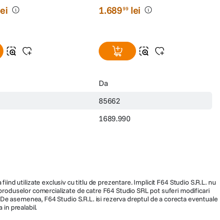
lei
1
.
689
lei
99
Da
85662
1689.990
fiind utilizate exclusiv cu titlu de prezentare. Implicit F64 Studio S.R.L. nu
a produselor comercializate de catre F64 Studio SRL pot suferi modificari
a distorsiunii trapezoidale va permite sa reglati imaginea chiar si atunci
ra. De asemenea, F64 Studio S.R.L. isi rezerva dreptul de a corecta eventuale
a corespunzator, fara a fi necesara ajustarea manuala. In plus, ajustarea
 in prealabil.