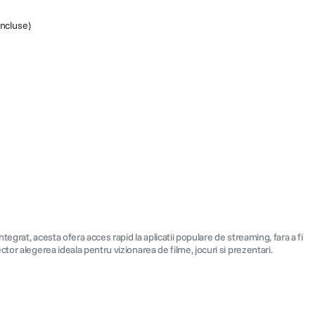
incluse)
grat, acesta ofera acces rapid la aplicatii populare de streaming, fara a fi
tor alegerea ideala pentru vizionarea de filme, jocuri si prezentari.