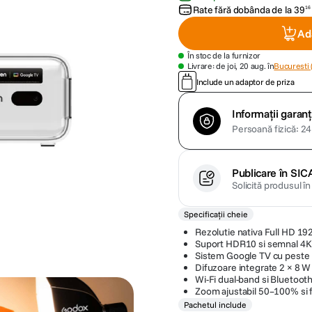
Rate fără dobânda de la
39
16
Ad
În stoc de la furnizor
Livrare: de joi, 20 aug. în
Bucuresti 
Include un adaptor de priza
Informații garanț
Persoană fizică: 24 
Publicare în SIC
Solicită produsul î
Specificații cheie
Rezolutie nativa Full HD 19
Suport HDR10 si semnal 4K
Sistem Google TV cu peste 1
Difuzoare integrate 2 × 8 W
Wi-Fi dual-band si Bluetooth
Zoom ajustabil 50–100% si 
Pachetul include