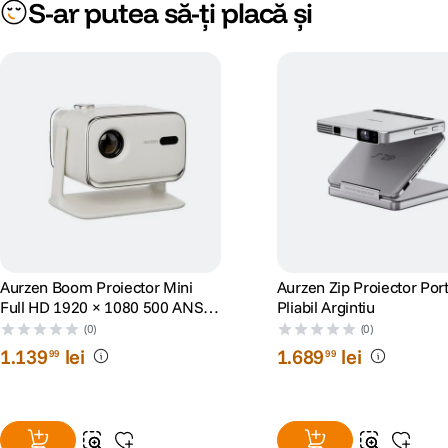
S-ar putea să-ți placă și
Aurzen Boom Proiector Mini
Aurzen Zip Proiector Port
Full HD 1920 × 1080 500 ANSI
Pliabil Argintiu
lumeni
(0)
(0)
1
.
139
lei
1
.
689
lei
99
99