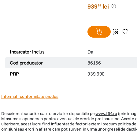
939
lei
99
Incarcator inclus
Da
Cod producator
86156
PRP
939.990
Informatii conformitate produs
Configurare automata a imaginii
Descrierea bunurilor sau a serviciilor disponibile pe
www.f64.ro
(prin imagi
isi asuma raspunderea pentru eventualele erori de pret sau stoc. Aceste ero
Proiectorul este echipat cu un set de functii de optimizare automata a imagini
ulterioare, acest lucru fiind influentat de factori externi precum politica 
cand proiectorul este pozitionat intr-un unghi. Functiile de ajustare automat
omisiuni sau erori in afisare care pot surveni in urma unor greseli de dactil
zoom-ului este disponibila de la 50% la 100%, permitandu-va sa reglati dimen