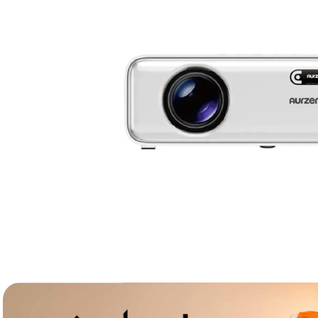
lavaliera
6
.
card memorie
7
.
dji mic mini
8
.
dji osmo
9
.
insta 360
10
.