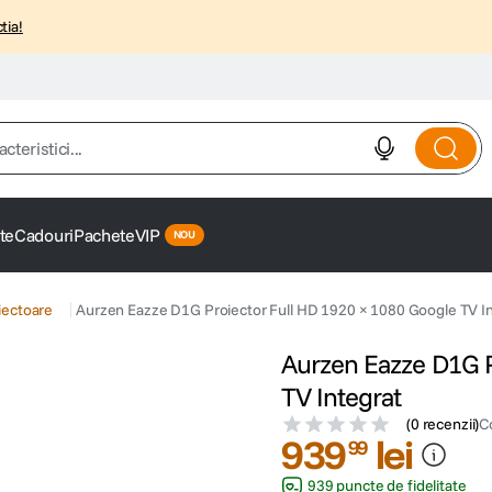
tia!
istici...
te
Cadouri
Pachete
VIP
iectoare
Aurzen Eazze D1G Proiector Full HD 1920 × 1080 Google TV I
Aurzen Eazze D1G P
TV Integrat
(
0 recenzii
)
C
939
lei
99
939 puncte de fidelitate