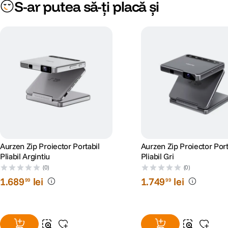
S-ar putea să-ți placă și
Aurzen Zip Proiector Portabil
Aurzen Zip Proiector Port
Pliabil Argintiu
Pliabil Gri
(0)
(0)
1
.
689
lei
1
.
749
lei
99
99