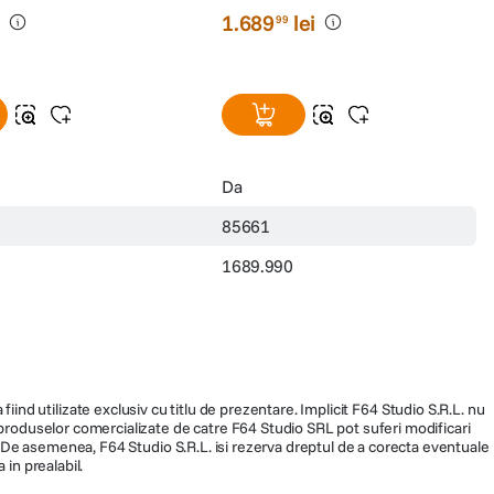
i
1
.
689
lei
99
Da
85661
1689.990
fiind utilizate exclusiv cu titlu de prezentare. Implicit F64 Studio S.R.L. nu
a produselor comercializate de catre F64 Studio SRL pot suferi modificari
efonul dvs. prin Google Cast. Proiectorul accepta Wi-Fi 2.4G si 5G, ceea ce
ra. De asemenea, F64 Studio S.R.L. isi rezerva dreptul de a corecta eventuale
eoclipuri sau aplicatii de pe telefonul dvs. pe ecranul mare. Aurzen Boom Mini
 in prealabil.
rul de imagini prin functia de casting – in astfel de cazuri, se recomanda