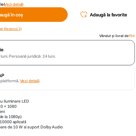
lei
Vezi detalii
augă în coș
Adaugă la favorite
ti (Sectorul 3)
Vândut și livrat de
F64
ie
luni.
Persoană juridică: 24 luni.
AP
n platformă.
Vezi detalii
cu iluminare LED
20 × 1080
eni
e la 1080p)
0000 aplicatii
oare de 10 W si suport Dolby Audio