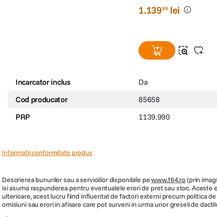
1
.
139
lei
99
Incarcator inclus
Da
Cod producator
85658
PRP
1139.990
Informatii conformitate produs
Streaming cu un singur clic
Descrierea bunurilor sau a serviciilor disponibile pe
www.f64.ro
(prin imagi
isi asuma raspunderea pentru eventualele erori de pret sau stoc. Aceste ero
Sistemul Google TV va permite sa utilizati aplicatii populare de streaming f
ulterioare, acest lucru fiind influentat de factori externi precum politica 
faciliteaza o conexiune de retea stabila. Functioneaza atat cu dispozitive And
omisiuni sau erori in afisare care pot surveni in urma unor greseli de dactil
accepta o gama larga de formate video, inclusiv HDR10, HLG, AV1, HEVC, H.264 s
utilizarea aplicatiilor Google TV incorporate.