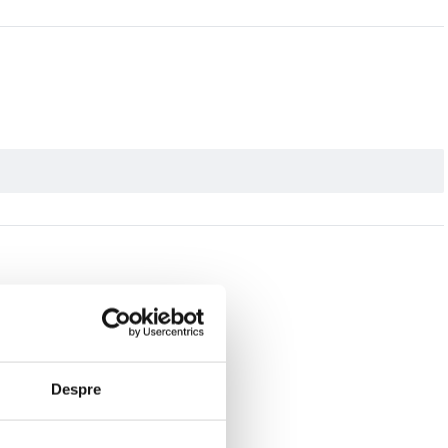
ntrerupe proiectia. Proiectorul ofera reglare electrica a focalizarii si
utomata a ecranului ajuta la ajustarea imaginii la suprafata de proiectie. Acest
automat. Reglarea manuala este, de asemenea, disponibila, daca este necesar.
Despre