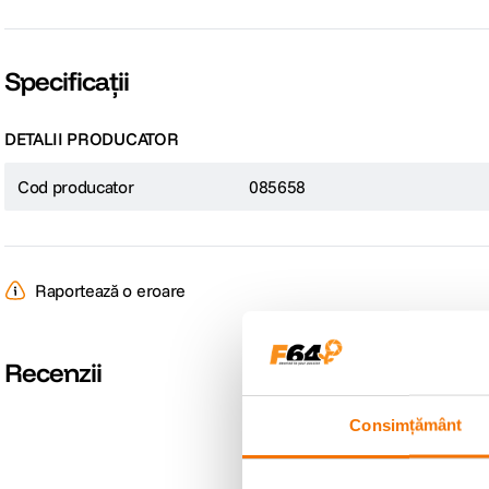
Nu trebuie sa pierdeti timp cu setarile manuale. Tehnologia ToF bazata pe intel
corectie electrica a distorsiunii trapezoidale, iar functiile de focalizare in ti
lucru inseamna ca, chiar si dupa mutarea dispozitivului, imaginea revine rapi
Specificații
DETALII PRODUCATOR
Cod producator
085658
Raportează o eroare
Recenzii
Consimțământ