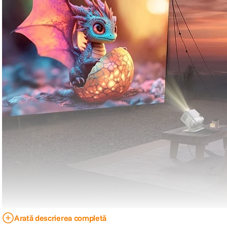
Arată descrierea completă
O imagine care se ajusteaza singura