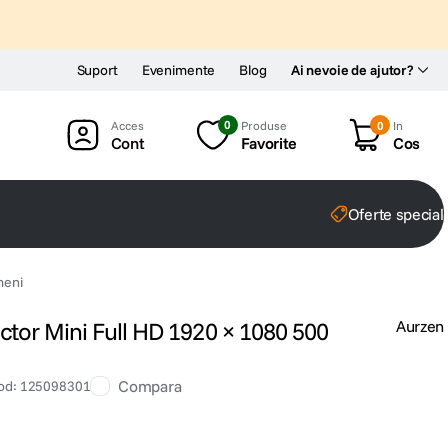
Suport
Evenimente
Blog
Ai nevoie de ajutor?
0
Produse
0
In
Cont
Favorite
Cos
Oferte special
meni
tor Mini Full HD 1920 × 1080 500
Aurzen
Compara
od
:
125098301