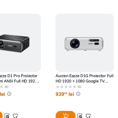
zze D1 Pro Proiector
Aurzen Eazze D1G Proiector Full
ni ANSI Full HD 1920 ×
HD 1920 × 1080 Google TV
ru
Integrat
(0)
(0)
lei
939
lei
99