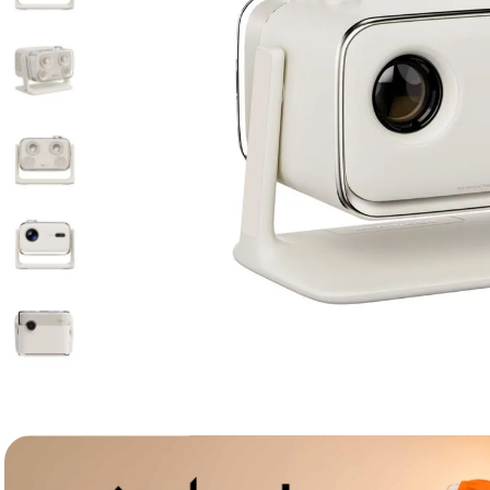
lavaliera
6
.
card memorie
7
.
dji mic mini
8
.
dji osmo
9
.
insta 360
10
.