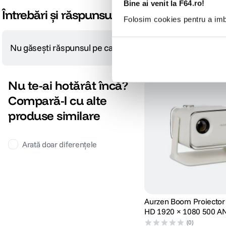
Bine ai venit la F64.ro!
Întrebări și răspunsuri
Folosim cookies pentru a imbu
Nu găsești răspunsul pe care îl cauți?
Pune o întrebare
Nu te-ai hotărât încă?
Proiectie fara obstacole
Compară-l cu alte
Functia Intelligent Obstacle Avoidance (Evitarea inteligenta a obstacolelor) aju
produse similare
(Scalarea imaginii) va permite sa reduceti dimensiunea proiectiei fara a muta 
de spatiul disponibil. Proiectorul accepta semnale de intrare cu rezolutii de l
Arată doar diferențele
Aurzen Boom Proiector 
HD 1920 × 1080 500 AN
(0)