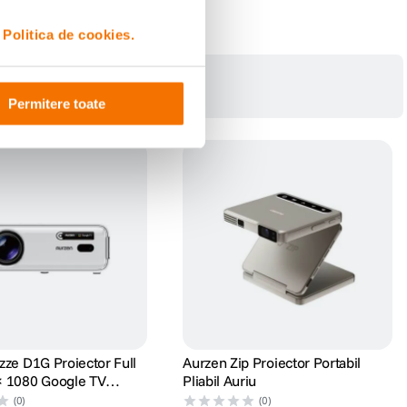
i
Politica de cookies.
Permitere toate
tiuni, si la reglarea imaginii afisate. Pe de alta parte, Image Scaling
a echipamentului in camera – acum este mai usor sa reglati imaginea in functie
zze D1G Proiector Full
Aurzen Zip Proiector Portabil
× 1080 Google TV
Pliabil Auriu
(0)
(0)