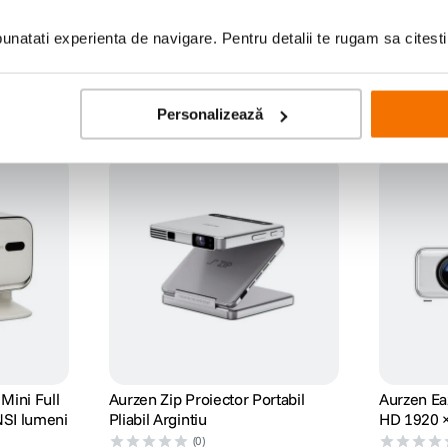
natati experienta de navigare. Pentru detalii te rugam sa citest
Personalizează
ta la detectarea obstacolelor din zona de proiectie, cum ar fi rafturi sau decora
fizic dispozitivul. Acest lucru va ofera mai multa flexibilitate in configurare
a 576i la 1080p.
Mini Full
Aurzen Zip Proiector Portabil
Aurzen Ea
SI lumeni
Pliabil Argintiu
HD 1920 
Integrat
(0)