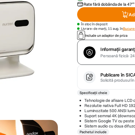
Rate fără dobânda de la
47
49
Ad
În stoc în depozit
Livrare: de marți, 11 aug. în
Bucures
Include un adaptor de priza
Informații garanț
Persoană fizică: 24 
Publicare în SIC
Solicită produsul î
Specificații cheie
Tehnologie de afisare LCD 
Rezolutie nativa Full HD 19
Luminozitate 500 ANSI lum
Suport semnal 4K (downscal
Sistem Google TV cu peste 1
Sistem audio cu doua difuz
Pachetul include