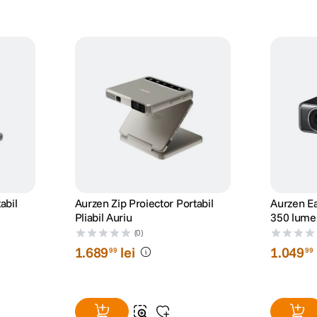
abil
Aurzen Zip Proiector Portabil
Aurzen Ea
Pliabil Auriu
350 lume
1080 Neg
(0)
1
.
689
lei
1
.
049
99
99