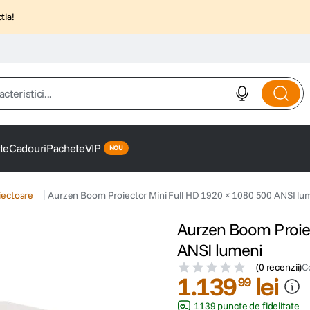
tia!
istici...
te
Cadouri
Pachete
VIP
iectoare
Aurzen Boom Proiector Mini Full HD 1920 × 1080 500 ANSI lu
Aurzen Boom Proiec
ANSI lumeni
(
0 recenzii
)
C
1
.
139
lei
99
1139 puncte de fidelitate