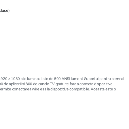
cluse)
 1920 × 1080 si o luminozitate de 500 ANSI lumeni. Suportul pentru semnal
 de aplicatii si 800 de canale TV gratuite fara a conecta dispozitive
 permite conectarea wireless la dispozitive compatibile. Aceasta este o