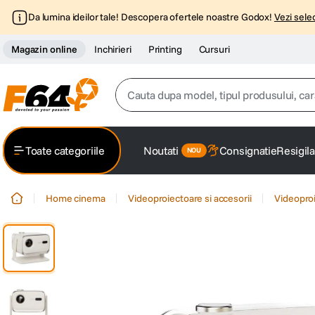
Da lumina ideilor tale! Descopera ofertele noastre Godox!
Vezi selec
Magazin online
Inchirieri
Printing
Cursuri
Cauta dupa model, tipul produsului, caracter
Top Cautari
Toate categoriile
Noutati
Consignatie
Resigila
canon g7x
1
.
Home cinema
Videoproiectoare si accesorii
Videopro
trepied
2
.
trepied telefon
3
.
peak design
4
.
canon sx740 hs
5
.