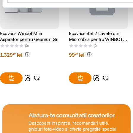
Ecovacs Winbot Mini
Ecovacs Set 2 Lavete din
Aspirator pentru Geamuri Gri
Microfibra pentru WINBOT
W2/W2 OMNI
(0)
(0)
1
.
329
lei
99
lei
99
99
Alatura-te comunitatii creatorilor
Descopera inspiratie, recomandari utile,
ghiduri foto-video si oferte pregatite special