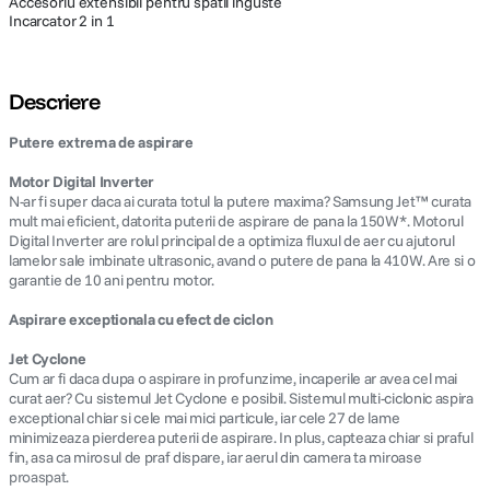
Accesoriu extensibil pentru spatii inguste
Incarcator 2 in 1
Descriere
Putere extrema de aspirare
Motor Digital Inverter
N-ar fi super daca ai curata totul la putere maxima? Samsung Jet™ curata
mult mai eficient, datorita puterii de aspirare de pana la 150W*. Motorul
Digital Inverter are rolul principal de a optimiza fluxul de aer cu ajutorul
lamelor sale imbinate ultrasonic, avand o putere de pana la 410W. Are si o
garantie de 10 ani pentru motor.
Aspirare exceptionala cu efect de ciclon
Jet Cyclone
Cum ar fi daca dupa o aspirare in profunzime, incaperile ar avea cel mai
curat aer? Cu sistemul Jet Cyclone e posibil. Sistemul multi-ciclonic aspira
exceptional chiar si cele mai mici particule, iar cele 27 de lame
minimizeaza pierderea puterii de aspirare. In plus, capteaza chiar si praful
fin, asa ca mirosul de praf dispare, iar aerul din camera ta miroase
proaspat.