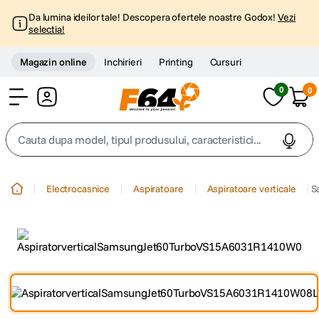
Da lumina ideilor tale! Descopera ofertele noastre Godox!
Vezi
selectia!
Magazin online
Inchirieri
Printing
Cursuri
0
0
Cont
Cauta dupa model, tipul produsului, caracteristici...
Top Cautari
Electrocasnice
Aspiratoare
Aspiratoare verticale
S
canon g7x
1
.
trepied
2
.
trepied telefon
3
.
peak design
4
.