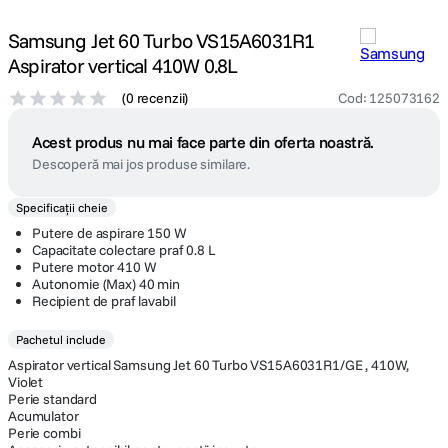
Samsung Jet 60 Turbo VS15A6031R1
Aspirator vertical 410W 0.8L
(
0 recenzii
)
Cod
:
125073162
Acest produs nu mai face parte din oferta noastră.
Descoperă mai jos produse similare.
Specificații cheie
Putere de aspirare 150 W
Capacitate colectare praf 0.8 L
Putere motor 410 W
Autonomie (Max) 40 min
Recipient de praf lavabil
Pachetul include
Aspirator vertical Samsung Jet 60 Turbo VS15A6031R1/GE , 410W,
Violet
Perie standard
Acumulator
Perie combi