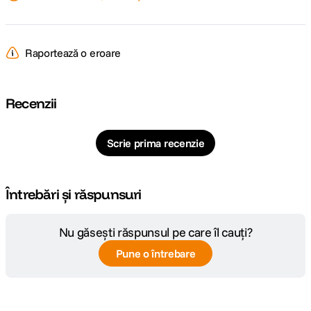
Pagina
Aspirator vertical Samsung Jet 60 Turbo
producator
VS15A6031R1, 410W, 0.8L
Raportează o eroare
Recenzii
Scrie prima recenzie
Întrebări și răspunsuri
Nu găsești răspunsul pe care îl cauți?
Pune o întrebare