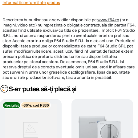
Informatii conformitate produs
Descrierea bunurilor sau a serviciilor disponibile pe
www.f64.ro
(prin
imagini, video etc.) nu reprezinta o obligatie contractuala din partea F64,
acestea fiind utilizate exclusiv cu titlu de prezentare. Implicit F64 Studio
S.R.L. nu isi asuma raspunderea pentru eventualele erori de pret sau
stoc. Aceste erori nu obliga F64 Studio S.R.L. la nicio actiune. Preturile si
disponibilitatea produselor comercializate de catre F64 Studio SRL pot
suferi modificari ulterioare, acest lucru fiind influentat de factori externi
precum politica de preturi a distribuitorilor sau disponibilitatea
produselor pe stocul acestora. De asemenea, F64 Studio S.R.L. isi
rezerva dreptul de a corecta eventuale omisiuni sau erori in afisare care
pot surveni in urma unor greseli de dactilografiere, lipsa de acuratete
sau erori ale produselor software, fara a anunta in prealabil.
S-ar putea să-ți placă și
Resigilat
-30%: cod RS30