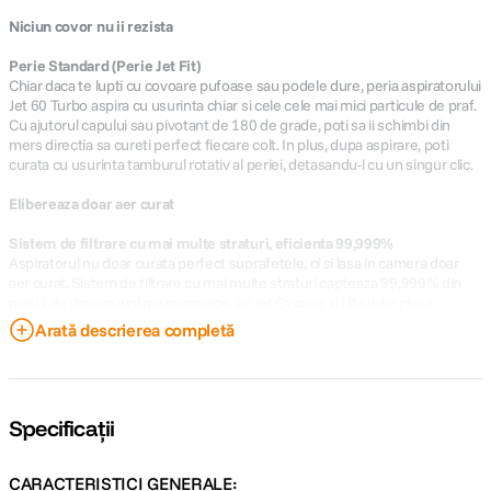
Niciun covor nu ii rezista
Perie Standard (Perie Jet Fit)
Chiar daca te lupti cu covoare pufoase sau podele dure, peria aspiratorului
Jet 60 Turbo aspira cu usurinta chiar si cele cele mai mici particule de praf.
Cu ajutorul capului sau pivotant de 180 de grade, poti sa ii schimbi din
mers directia sa cureti perfect fiecare colt. In plus, dupa aspirare, poti
curata cu usurinta tamburul rotativ al periei, detasandu-l cu un singur clic.
Elibereaza doar aer curat
Sistem de filtrare cu mai multe straturi, eficienta 99,999%
Aspiratorul nu doar curata perfect suprafetele, ci si lasa in camera doar
aer curat. Sistem de filtrare cu mai multe straturi capteaza 99,999% din
praful de dimensiuni microscopice, iar Jet Cycone si filtrul din plasa
metalica capteaza particulele mari de praf.
Arată descrierea completă
Incarcator flexibil
Statie de incarcare 2 in 1
Statia de incarcare 2 in 1 a aspiratorului este complet flexibila si se
Specificații
adapteaza perfect in orice casa. Vrei sa depozitezi si sa incarci aspiratorul
in cel mai eficient mod? Perfect, monteaza statia de incarcare pe perete si
ocupa astfel mai putin spatiu. Daca nu, o poti aseza oriunde iti e mai
CARACTERISTICI GENERALE: