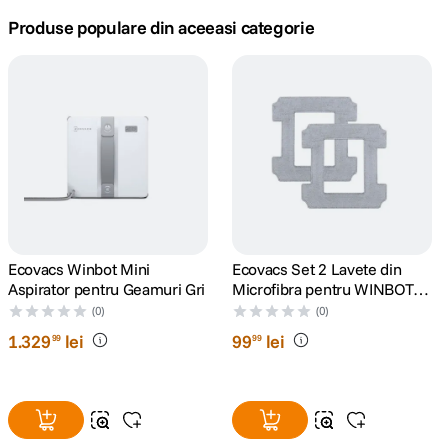
Produse populare din aceeasi categorie
canon sx740 hs
5
.
lavaliera
6
.
sony fx
7
.
card memorie
8
.
dji mic mini
9
.
Ecovacs Winbot Mini
Ecovacs Set 2 Lavete din
dji osmo
10
.
Aspirator pentru Geamuri Gri
Microfibra pentru WINBOT
W2/W2 OMNI
(0)
(0)
1
.
329
lei
99
lei
99
99