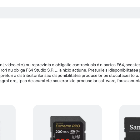
ni, video etc.) nu reprezinta o obligatie contractuala din partea F64, acestea 
ri nu obliga F64 Studio S.R.L. la nicio actiune. Preturile si disponibilitate
de preturi a distribuitorilor sau disponibilitatea produselor pe stocul acesto
ografiere, lipsa de acuratete sau erori ale produselor software, fara a anunta