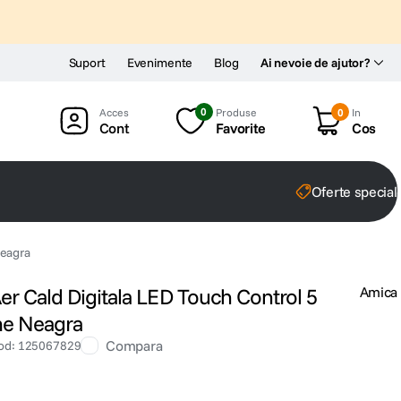
Suport
Evenimente
Blog
Ai nevoie de ajutor?
0
Produse
0
In
Cont
Favorite
Cos
Oferte special
Neagra
er Cald Digitala LED Touch Control 5
Amica
me Neagra
Compara
od
:
125067829