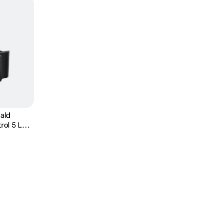
ald
rol 5 L
agra