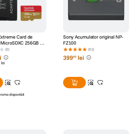
Extreme Card de
Sony Acumulator original NP-
 MicroSDXC 256GB A2
FZ100
UHS-I U3 + Adaptor SD
(0)
(51)
escuePRO Deluxe
i
399
lei
90
lei
romo disponibil