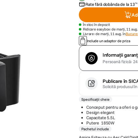
Rate fără dobânda de la
13
74
Ad
În stoc în depozit
Ridicare easybox: de marți, 11 aug.
Livrare: de marți, 11 aug. în
Bucures
Include un adaptor de priza
Informații garanț
Persoană fizică: 24 
Publicare în SIC
Solicită produsul î
Specificații cheie
Conceput pentru a oferi o ga
Design elegant
Capacitate 5.5L
Putere 1850W
Pachetul include
Amica Friteuza cu Aer Cald Dig