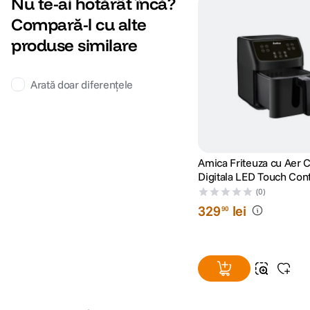
Nu te-ai hotărât încă?
Compară-l cu alte
produse similare
Arată doar diferențele
Amica Friteuza cu Aer C
Digitala LED Touch Cont
1850W 8 Programe Ne
(0)
329
lei
90