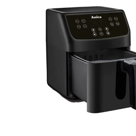
lavaliera
6
.
card memorie
7
.
ulanzi
8
.
insta 360
9
.
godox
10
.