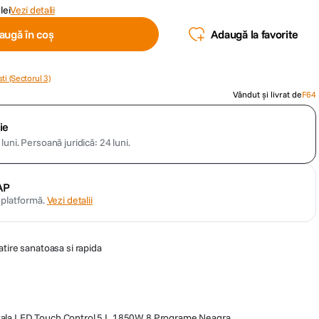
lei
Vezi detalii
augă în coș
Adaugă la favorite
ti (Sectorul 3)
Vândut și livrat de
F64
ie
luni.
Persoană juridică: 24 luni.
AP
n platformă.
Vezi detalii
tire sanatoasa si rapida
itala LED Touch Control 5 L 1850W 8 Programe Neagra