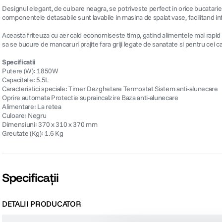
Designul elegant, de culoare neagra, se potriveste perfect in orice bucatarie 
componentele detasabile sunt lavabile in masina de spalat vase, facilitand int
Aceasta friteuza cu aer cald economiseste timp, gatind alimentele mai rapid d
sa se bucure de mancaruri prajite fara griji legate de sanatate si pentru cei ca
Specificatii
Putere (W): 1850W
Capacitate: 5.5L
Caracteristici speciale: Timer Dezghetare Termostat Sistem anti-alunecare
Oprire automata Protectie supraincalzire Baza anti-alunecare
Alimentare: La retea
Culoare: Negru
Dimensiuni: 370 x 310 x 370 mm
Greutate (Kg): 1.6 Kg
Specificații
DETALII PRODUCATOR