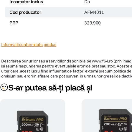
Incarcator inclus
Da
Cod producator
AFM4011
PRP
329.900
Informatii conformitate produs
Descrierea bunurilor sau a serviciilor disponibile pe
www.f64.ro
(prin imagi
isi asuma raspunderea pentru eventualele erori de pret sau stoc. Aceste ero
ulterioare, acest lucru fiind influentat de factori externi precum politica 
omisiuni sau erori in afisare care pot surveni in urma unor greseli de dactil
S-ar putea să-ți placă și