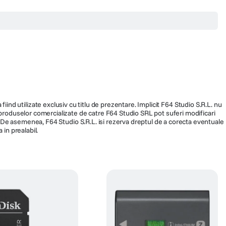
fiind utilizate exclusiv cu titlu de prezentare. Implicit F64 Studio S.R.L. nu
a produselor comercializate de catre F64 Studio SRL pot suferi modificari
ra. De asemenea, F64 Studio S.R.L. isi rezerva dreptul de a corecta eventuale
 in prealabil.