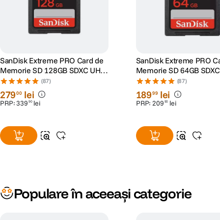
SanDisk Extreme PRO Card de
SanDisk Extreme PRO C
Memorie SD 128GB SDXC UHS-
Memorie SD 64GB SDXC
I Class 10 U3 V30 + 2 Ani
Class 10 U3 V30 + 2 Ani
(87)
(87)
RescuePRO Deluxe
RescuePRO Deluxe
279
lei
189
lei
00
99
PRP:
339
lei
PRP:
209
lei
90
90
Populare în aceeași categorie