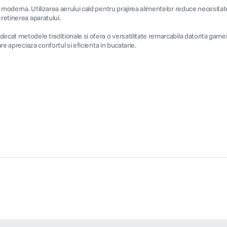
moderna. Utilizarea aerului cald pentru prajirea alimentelor reduce necesitate
retinerea aparatului.
ecat metodele traditionale si ofera o versatilitate remarcabila datorita gamei
re apreciaza confortul si eficienta in bucatarie.