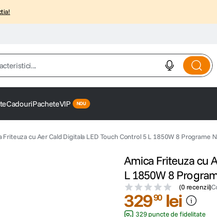
tia!
istici...
te
Cadouri
Pachete
VIP
 Friteuza cu Aer Cald Digitala LED Touch Control 5 L 1850W 8 Programe 
Amica Friteuza cu A
L 1850W 8 Progra
(
0 recenzii
)
C
329
lei
90
329 puncte de fidelitate