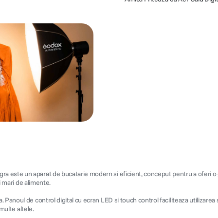
 este un aparat de bucatarie modern si eficient, conceput pentru a oferi o g
i mari de alimente.
Panoul de control digital cu ecran LED si touch control faciliteaza utilizarea 
multe altele.