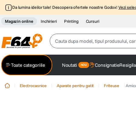
Da lumina ideilor tale! Descopera ofertele noastre Godox!
Vezi selec
Magazin online
Inchirieri
Printing
Cursuri
Cauta dupa model, tipul produsului, caracter
Top Cautari
Toate categoriile
Noutati
Consignatie
Resigila
canon g7x
1
.
Electrocasnice
Aparate pentru gatit
Friteuse
Amica
trepied
2
.
trepied telefon
3
.
peak design
4
.
canon sx740 hs
5
.