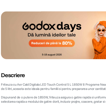
Descriere
Friteuza cu Aer Cald Digitala LED Touch Control 5 L 1850W 8 Programe Neagra
de 5 litri, aceasta este ideala pentru familii si pentru prepararea unor cantitat
Dispunand de o putere de 1850W, friteuza asigura o gatire rapida si uniforma. 
selectarea rapida a modului de gatire dorit, inclusiv prajire, coacere, gratar si 