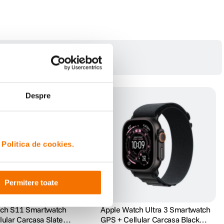
ine mai ampla asupra sanatatii tale, astfel incat sa poti ramane informat. Iar
Despre
i
Politica de cookies.
Permitere toate
tch S11 Smartwatch
Apple Watch Ultra 3 Smartwatch
lular Carcasa Slate
GPS + Cellular Carcasa Black