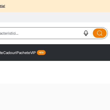
tia!
istici...
te
Cadouri
Pachete
VIP