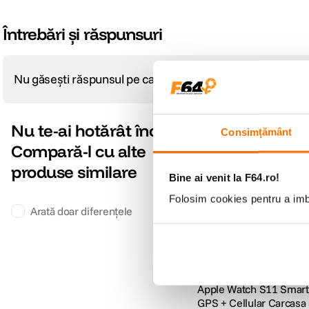
Rezistenta la apa
50 m (adecvat pentru inot)
Întrebări și răspunsuri
Material bratara
Silicon
Cunoaste-ti corpul din cap pana-n picioare.
Nu găsești răspunsul pe care îl cauți?
Pune o întrebare
Cu cat ai mai multe informatii, cu atat mai usor poti actiona. De la aplicatia E
DETALII PRODUCATOR
acum, Series 11 face urmatorul pas important in sanatatea inimii cu o functie
Cod producator
mfd24et/a
Nu te-ai hotărât încă?
Consimțământ
Compară-l cu alte
Pagina producator
https://www.apple.com/ro/apple
produse similare
Bine ai venit la F64.ro!
Folosim cookies pentru a imbu
Arată doar diferențele
Apple Watch S11 Smar
GPS + Cellular Carcasa 