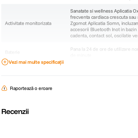
Sanatate si wellness Aplicatia Ox
frecventa cardiaca crescuta sau s
Activitate monitorizata
Zgomot Aplicatia Somn, incluzan
accesorii Bluetooth Inot in bazin
cadenta, contact sol, oscilatie v
Pana la 24 de ore de utilizare n
Baterie
de minute
Vezi mai multe specificații
CARACTERISTICI FIZICE:
Culoare
Gri/Negru
Raportează o eroare
Dimensiuni (WxHxD)
46 x 39 x 9.7 mm
Recenzii
Greutate
43,1 g
CARACTERISTICI GENERALE