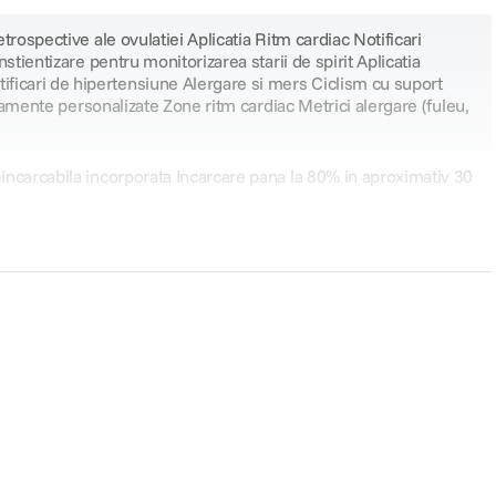
trospective ale ovulatiei Aplicatia Ritm cardiac Notificari
stientizare pentru monitorizarea starii de spirit Aplicatia
ficari de hipertensiune Alergare si mers Ciclism cu suport
enamente personalizate Zone ritm cardiac Metrici alergare (fuleu,
eincarcabila incorporata Incarcare pana la 80% in aproximativ 30