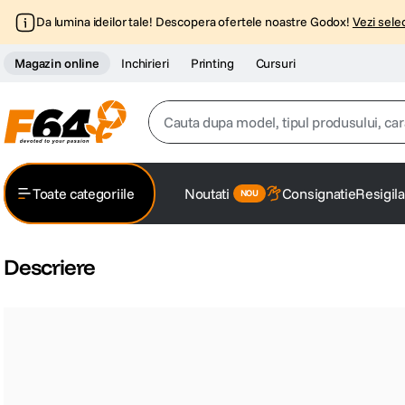
Da lumina ideilor tale! Descopera ofertele noastre Godox!
Vezi selec
Magazin online
Inchirieri
Printing
Cursuri
Cauta dupa model, tipul produsului, caracter
Top Cautari
Toate categoriile
Noutati
Consignatie
Resigila
canon g7x
1
.
trepied
Descriere
2
.
trepied telefon
3
.
peak design
4
.
canon sx740 hs
5
.