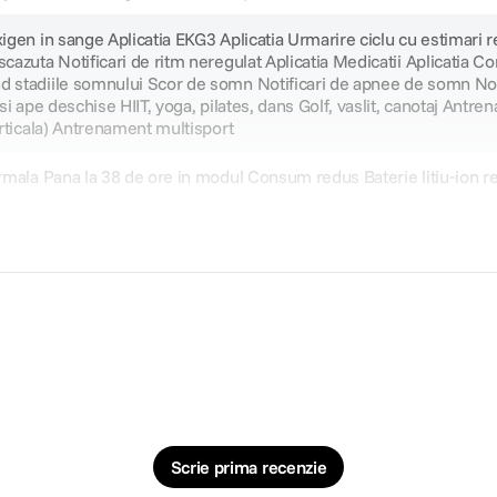
igen in sange Aplicatia EKG3 Aplicatia Urmarire ciclu cu estimari re
cazuta Notificari de ritm neregulat Aplicatia Medicatii Aplicatia Con
d stadiile somnului Scor de somn Notificari de apnee de somn Noti
 si ape deschise HIIT, yoga, pilates, dans Golf, vaslit, canotaj Antr
erticala) Antrenament multisport
ormala Pana la 38 de ore in modul Consum redus Baterie litiu‑ion r
Scrie prima recenzie