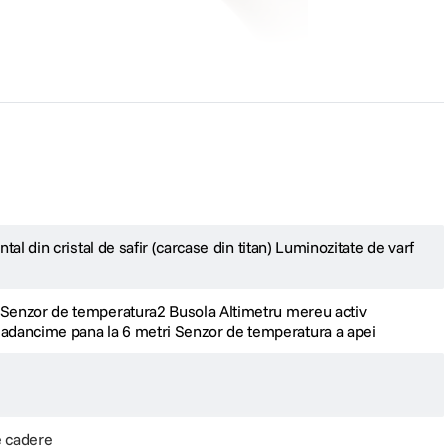
inua a semnelor vitale. Ofera o autonomie remarcabila de pana la 24 de ore cu
la incheietura mainii, pentru o monitorizare precisa a starii de sanatate.
iind ideal pentru piscina sau ocean pana la 6 metri adancime. In plus,
al din cristal de safir (carcase din titan) Luminozitate de varf
1 Senzor de temperatura2 Busola Altimetru mereu activ
 adancime pana la 6 metri Senzor de temperatura a apei
e cadere