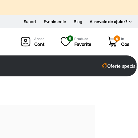
Suport
Evenimente
Blog
Ai nevoie de ajutor?
0
Produse
0
In
Cont
Favorite
Cos
Oferte special