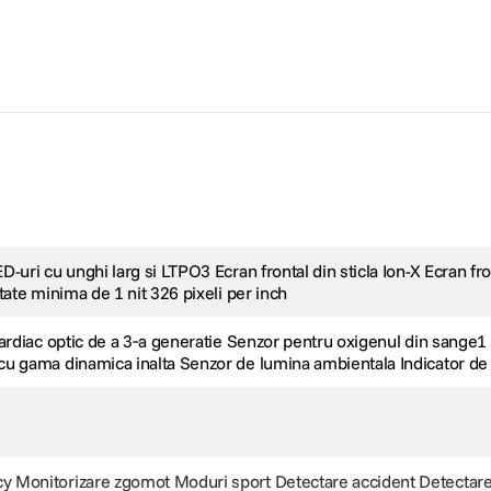
bil de purtat non-stop, chiar si in timpul somnului, pentru monitorizarea cont
e de senzori avansati, inclusiv doi senzori cardiaci si senzori de temperatura 
 anterioara, iar clasificarea WR 50M si IP6X asigura rezistenta la apa si praf, f
verse culori, stiluri si materiale.
uri cu unghi larg si LTPO3 Ecran frontal din sticla Ion-X Ecran front
tate minima de 1 nit 326 pixeli per inch
cardiac optic de a 3‑a generatie Senzor pentru oxigenul din sange
u gama dinamica inalta Senzor de lumina ambientala Indicator de
 Monitorizare zgomot Moduri sport Detectare accident Detectar