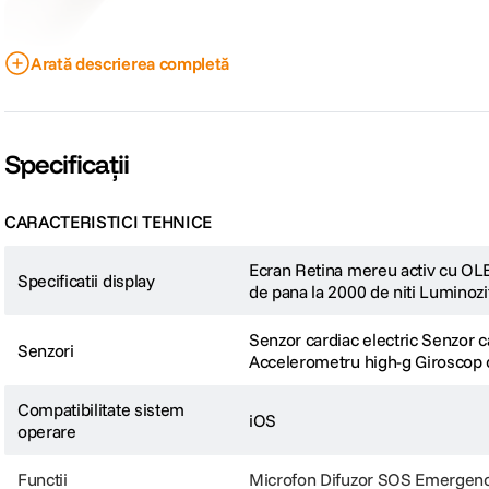
Arată descrierea completă
Specificații
Series 11 este cel mai subtire Apple Watch, cu un design elegant si conforta
o incarcare completa si pana la 8 ore dupa doar 15 minute de incarcare. Dispun
Ecranul durabil Ion-X este de doua ori mai rezistent la zgarieturi fata de seria
personalizarea este nelimitata, cu zeci de cadrane si o varietate de curele in di
CARACTERISTICI TEHNICE
Ecran Retina mereu activ cu OLED-
Specificatii display
de pana la 2000 de niti Luminozi
Senzor cardiac electric Senzor 
Senzori
Accelerometru high-g Giroscop c
Compatibilitate sistem
iOS
operare
Functii
Microfon Difuzor SOS Emergency