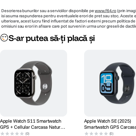
Senzori
Accelerometru high-g 
Descrierea bunurilor sau a serviciilor disponibile pe
www.f64.ro
(prin imagi
cu gama dinamica inalt
isi asuma raspunderea pentru eventualele erori de pret sau stoc. Aceste ero
de lumina ambientala In
ulterioare, acest lucru fiind influentat de factori externi precum politica 
adancime pana la 6 met
omisiuni sau erori in afisare care pot surveni in urma unor greseli de dactil
de temperatura a apei
S-ar putea să-ți placă și
Compatibilitate sistem operare
iOS
Microfon Difuzor SOS 
Monitorizare zgomot M
sport Detectare acciden
Detectare cadere
Functii
Sanatate si wellness Apl
Oxigen in sange Aplica
Aplicatia Urmarire ciclu
Apple Watch S11 Smartwatch
Apple Watch SE (2025)
estimari retrospective a
GPS + Cellular Carcasa Natural
Smartwatch GPS Carcas
ovulatiei Aplicatia Ritm 
Titanium 46mm Curea Stone
Midnight Aluminium 44
(0)
(0)
Notificari frecventa car