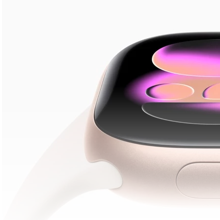
lavaliera
6
.
card memorie
7
.
dji mic mini
8
.
dji osmo
9
.
insta 360
10
.