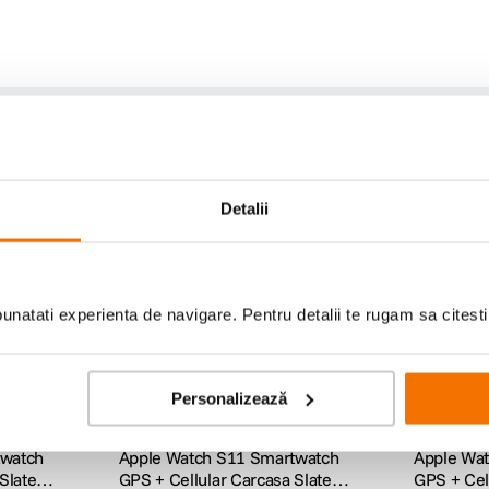
KG la aplicatia Semne vitale si multe altele, Apple Watch Series 11 ofera o imag
 inovatoare: notificari de hipertensiune.
Detalii
-watch-series-11/
natati experienta de navigare. Pentru detalii te rugam sa citest
Personalizează
twatch
Apple Watch S11 Smartwatch
Apple Wa
Slate
GPS + Cellular Carcasa Slate
GPS + Cel