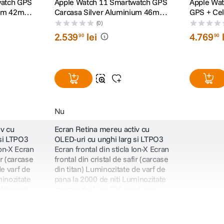
watch GPS
Apple Watch 11 Smartwatch GPS
Apple Wat
nium 42mm
Carcasa Silver Aluminium 46mm
GPS + Cel
 S/M
Purple Fog Sport Band S/M
Titanium 
(0)
Loop - L
2
.
539
lei
4
.
769
90
90
Nu
mnala aparitia unor tipare asociate hipertensiunii. Cum functioneaza? Senzorul
iv cu
Ecran Retina mereu activ cu
e valori anormale.
 si LTPO3
OLED-uri cu unghi larg si LTPO3
avansate de invatare automata, sustinute de studii cu peste 100.000 de participa
Ion-X Ecran
Ecran frontal din sticla Ion-X Ecran
ir (carcase
frontal din cristal de safir (carcase
ertensiune si ai acces la un tensiometru, iti poti monitoriza tensiunea in aplicat
de varf de
din titan) Luminozitate de varf de
minozitate
pana la 2000 de niti Luminozitate
46 pixeli
minima de 1 nit 326 pixeli per
inch