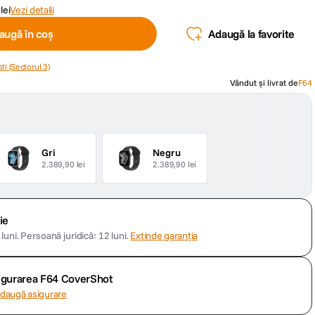
lei
Vezi detalii
augă în coș
Adaugă la favorite
ti (Sectorul 3)
Vândut și livrat de
F64
Gri
Negru
2.389,90 lei
2.389,90 lei
ie
luni.
Persoană juridică: 12 luni.
Extinde garanția
sigurarea F64 CoverShot
daugă asigurare