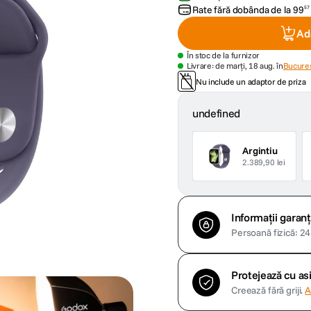
Rate fără dobânda de la
99
57
Ad
În stoc de la furnizor
Livrare: de marți, 18 aug. în
Bucures
Nu include un adaptor de priza
undefined
Argintiu
2.389,90 lei
Informații garanț
Persoană fizică: 24 
Protejează cu a
Creează fără griji.
A