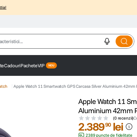
tia!
istici...
te
Cadouri
Pachete
VIP
atch
Apple Watch 11 Smartwatch GPS Carcasa Silver Aluminium 42mm 
Apple Watch 11 Sma
Aluminium 42mm P
(
0 recenzii
)
C
2
.
389
lei
90
2389 puncte de fidelitate