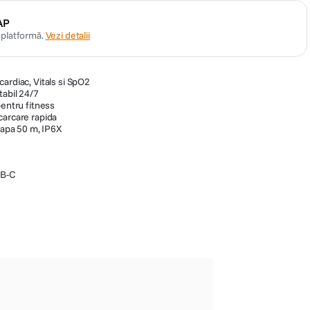
AP
n platformă.
Vezi detalii
ardiac, Vitals si SpO2
tabil 24/7
pentru fitness
carcare rapida
a apa 50 m, IP6X
SB-C