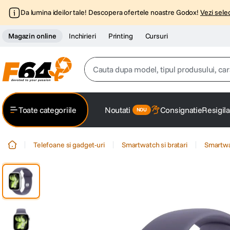
Da lumina ideilor tale! Descopera ofertele noastre Godox!
Vezi selec
Magazin online
Inchirieri
Printing
Cursuri
Cauta dupa model, tipul produsului, caracter
Top Cautari
Toate categoriile
Noutati
Consignatie
Resigila
canon g7x
1
.
Telefoane si gadget-uri
Smartwatch si bratari
Smartw
trepied
2
.
trepied telefon
3
.
peak design
4
.
canon sx740 hs
5
.