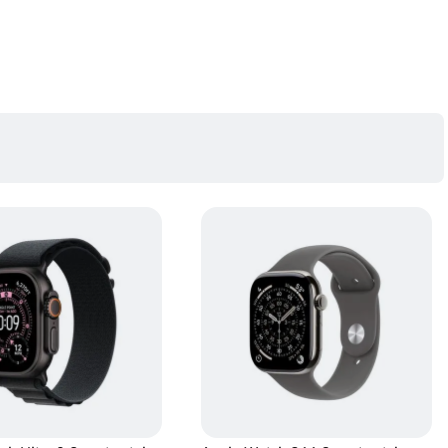
ine mai ampla asupra sanatatii tale, astfel incat sa poti ramane informat. Iar