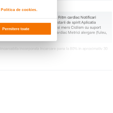
e cadere
i
Politica de cookies.
trospective ale ovulatiei Aplicatia Ritm cardiac Notificari
stientizare pentru monitorizarea starii de spirit Aplicatia
ficari de hipertensiune Alergare si mers Ciclism cu suport
Permitere toate
enamente personalizate Zone ritm cardiac Metrici alergare (fuleu,
eincarcabila incorporata Incarcare pana la 80% in aproximativ 30