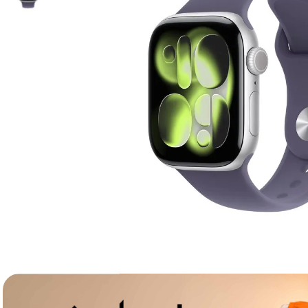
lavaliera
6
.
card memorie
7
.
dji mic mini
8
.
dji osmo
9
.
insta 360
10
.