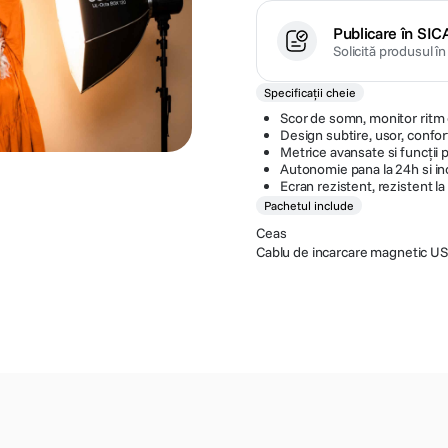
Publicare în SIC
Solicită produsul î
Specificații cheie
Scor de somn, monitor ritm c
Design subtire, usor, confor
Metrice avansate si funcții 
Autonomie pana la 24h si in
Ecran rezistent, rezistent l
Pachetul include
Ceas
Cablu de incarcare magnetic U