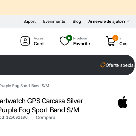
Suport
Evenimente
Blog
Ai nevoie de ajutor?
0
Produse
0
In
Cont
Favorite
Cos
Oferte special
Purple Fog Sport Band S/M
rtwatch GPS Carcasa Silver
urple Fog Sport Band S/M
Compara
od
:
125092196