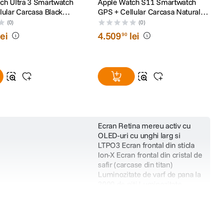
ch Ultra 3 Smartwatch
Apple Watch S11 Smartwatch
lular Carcasa Black
GPS + Cellular Carcasa Natural
49mm Black Alpine
Titanium 46mm Curea Stone
(0)
(0)
Grey Sport M/L
lei
4
.
509
lei
90
 optic trimite date catre un algoritm care analizeaza modul in care vasele de
Ecran Retina mereu activ cu
OLED-uri cu unghi larg si
nti, iar functia a fost validata in cadrul unui studiu clinic.
LTPO3 Ecran frontal din sticla
Ion-X Ecran frontal din cristal de
ia Sanatate de pe iPhone, generand un raport util pentru discutii mai clare si
safir (carcase din titan)
Luminozitate de varf de pana la
2000 de niti Luminozitate
minima de 1 nit 326 pixeli per
inch