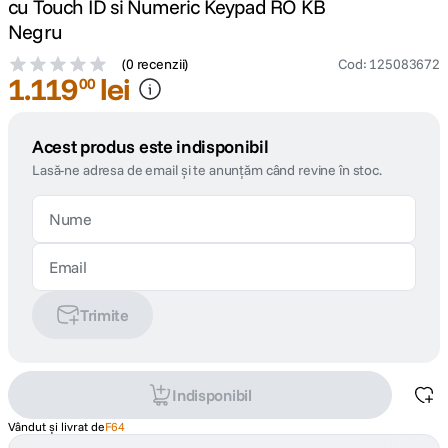
cu Touch ID si Numeric Keypad RO KB
Negru
(
0 recenzii
)
Cod
:
125083672
1
.
119
lei
00
Acest produs este indisponibil
Lasă-ne adresa de email și te anunțăm când revine în stoc.
Trimite
Indisponibil
Vândut și livrat de
F64