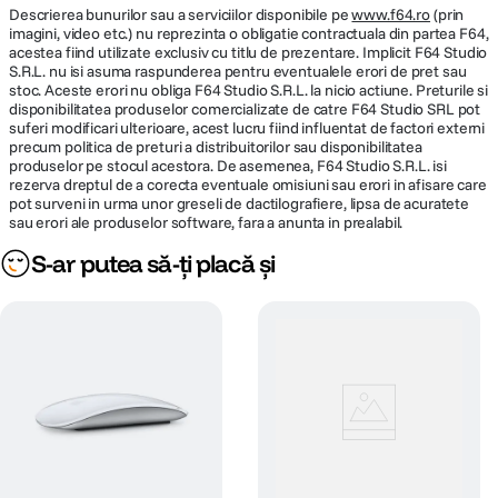
Descrierea bunurilor sau a serviciilor disponibile pe
www.f64.ro
(prin
imagini, video etc.) nu reprezinta o obligatie contractuala din partea F64,
acestea fiind utilizate exclusiv cu titlu de prezentare. Implicit F64 Studio
S.R.L. nu isi asuma raspunderea pentru eventualele erori de pret sau
stoc. Aceste erori nu obliga F64 Studio S.R.L. la nicio actiune. Preturile si
disponibilitatea produselor comercializate de catre F64 Studio SRL pot
suferi modificari ulterioare, acest lucru fiind influentat de factori externi
precum politica de preturi a distribuitorilor sau disponibilitatea
produselor pe stocul acestora. De asemenea, F64 Studio S.R.L. isi
rezerva dreptul de a corecta eventuale omisiuni sau erori in afisare care
pot surveni in urma unor greseli de dactilografiere, lipsa de acuratete
sau erori ale produselor software, fara a anunta in prealabil.
S-ar putea să-ți placă și