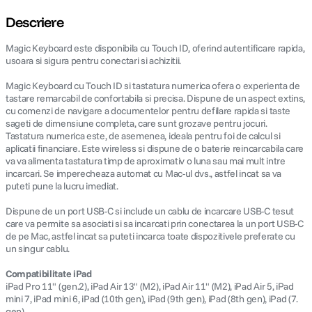
Descriere
Magic Keyboard este disponibila cu Touch ID, oferind autentificare rapida,
usoara si sigura pentru conectari si achizitii.
Magic Keyboard cu Touch ID si tastatura numerica ofera o experienta de
tastare remarcabil de confortabila si precisa. Dispune de un aspect extins,
cu comenzi de navigare a documentelor pentru defilare rapida si taste
sageti de dimensiune completa, care sunt grozave pentru jocuri.
Tastatura numerica este, de asemenea, ideala pentru foi de calcul si
aplicatii financiare. Este wireless si dispune de o baterie reincarcabila care
va va alimenta tastatura timp de aproximativ o luna sau mai mult intre
incarcari. Se imperecheaza automat cu Mac-ul dvs., astfel incat sa va
puteti pune la lucru imediat.
Dispune de un port USB-C si include un cablu de incarcare USB-C tesut
care va permite sa asociati si sa incarcati prin conectarea la un port USB-C
de pe Mac, astfel incat sa puteti incarca toate dispozitivele preferate cu
un singur cablu.
Compatibilitate iPad
iPad Pro 11" (gen.2), iPad Air 13" (M2), iPad Air 11" (M2), iPad Air 5, iPad
mini 7, iPad mini 6, iPad (10th gen), iPad (9th gen), iPad (8th gen), iPad (7.
gen)