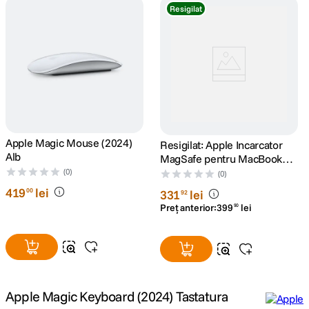
Resigilat
canon sx740 hs
5
.
lavaliera
6
.
ulanzi
7
.
godox
8
.
Apple Magic Mouse (2024)
Resigilat: Apple Incarcator
Alb
MagSafe pentru MacBook
card memorie
9
.
Pro 15" si 17" 85W Alb -
(0)
(0)
RS125074040-1
419
lei
00
331
lei
nou
92
10
.
Preț anterior:
399
lei
90
Apple Magic Keyboard (2024) Tastatura