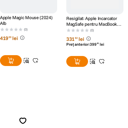
Apple Magic Mouse (2024)
Resigilat: Apple Incarcator
Alb
MagSafe pentru MacBook
Pro 15" si 17" 85W Alb -
(0)
(0)
RS125074040-1
419
lei
00
331
lei
92
Preț anterior:
399
lei
90
Alatura-te comunitatii creatorilor
Descopera inspiratie, recomandari utile,
ghiduri foto-video si oferte pregatite special
pentru tine.