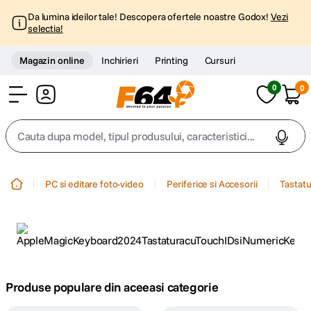
Da lumina ideilor tale! Descopera ofertele noastre Godox!
Vezi
selectia!
Magazin online
Inchirieri
Printing
Cursuri
0
0
Cont
Cauta dupa model, tipul produsului, caracteristici...
Top Cautari
PC si editare foto-video
Periferice si Accesorii
Tastatu
canon g7x
1
.
trepied
2
.
trepied telefon
3
.
Produse populare din aceeasi categorie
peak design
4
.