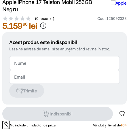
Apple iPhone 17 Telefon Mobil 256GB
Negru
(
0 recenzii
)
Cod
:
125092028
5
.
159
lei
90
Acest produs este indisponibil
Lasă-ne adresa de email și te anunțăm când revine în stoc.
Trimite
Indisponibil