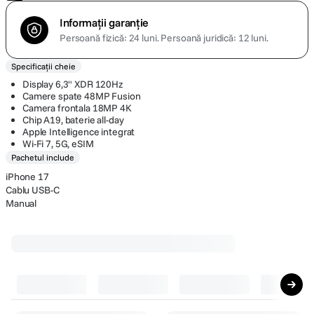
Nu include un adaptor de priza
Vândut și livrat de
F64
Informații garanție
Persoană fizică: 24 luni.
Persoană juridică: 12 luni.
Specificații cheie
Display 6,3" XDR 120Hz
Camere spate 48MP Fusion
Camera frontala 18MP 4K
Chip A19, baterie all-day
Apple Intelligence integrat
Wi-Fi 7, 5G, eSIM
Pachetul include
iPhone 17
Cablu USB-C
Manual
Cele mai cumpărate accesorii
Top accesorii
(
10
)
Accesorii telefoane mobile
(
9
)
Supo