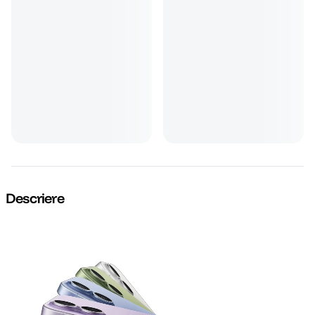
Încarcă mai multe accesorii
Descriere