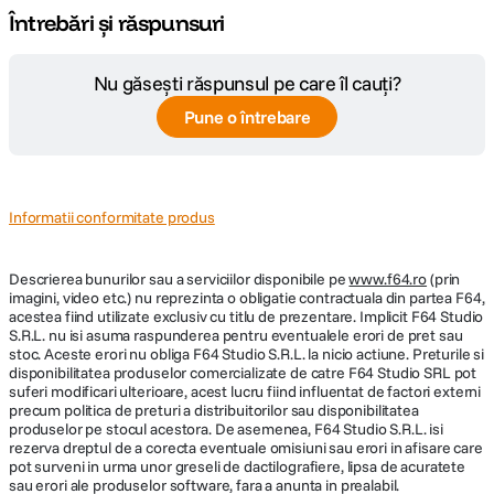
display
sunt 24MP implicit, dimensiunea perfecta pentru stocare si partajare de
Pune o întrebare
inalta calitate. Obtii imagini spectaculoase, cu rezolutie super inalta — de
aproape sau de departe, in interior sau exterior, de la lumina puternica la
Super Retina XDR OLED capacitive
Tip display
conditii cu luminozitate scazuta. In plus, la 256GB, are de doua ori mai
touchscreen
mult spatiu de stocare fata de modelul anterior.
Informatii conformitate produs
1206 x 2622 pixels, 19.5:9 ratio (~460 ppi
Rezolutie
density)
Descrierea bunurilor sau a serviciilor disponibile pe
www.f64.ro
(prin
imagini, video etc.) nu reprezinta o obligatie contractuala din partea F64,
PROCESOR
acestea fiind utilizate exclusiv cu titlu de prezentare. Implicit F64 Studio
S.R.L. nu isi asuma raspunderea pentru eventualele erori de pret sau
stoc. Aceste erori nu obliga F64 Studio S.R.L. la nicio actiune. Preturile si
Tip procesor
Hexa-Core
disponibilitatea produselor comercializate de catre F64 Studio SRL pot
suferi modificari ulterioare, acest lucru fiind influentat de factori externi
Model procesor
Apple A19 (3 nm)
precum politica de preturi a distribuitorilor sau disponibilitatea
produselor pe stocul acestora. De asemenea, F64 Studio S.R.L. isi
rezerva dreptul de a corecta eventuale omisiuni sau erori in afisare care
GPU
Apple GPU (5-core graphics)
pot surveni in urma unor greseli de dactilografiere, lipsa de acuratete
Teleobiectiv 2x
Clean Up
sau erori ale produselor software, fara a anunta in prealabil.
S-ar putea să-ți placă și
CAMERA PRINCIPALA (SPATE)
Apropie sau indeparteaza
Elimina obiecte nedorite,
Numar camere
subiectele cu detalii
persoane si elemente de fundal
2
exceptionale.
din fotografii.