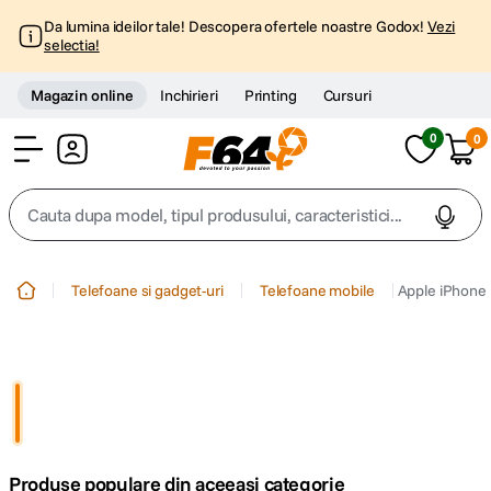
Da lumina ideilor tale! Descopera ofertele noastre Godox!
Vezi
selectia!
Magazin online
Inchirieri
Printing
Cursuri
0
0
Cont
Cauta dupa model, tipul produsului, caracteristici...
Top Cautari
Telefoane si gadget-uri
Telefoane mobile
Apple iPhone
canon g7x
1
.
trepied
2
.
trepied telefon
3
.
Produse populare din aceeasi categorie
peak design
4
.