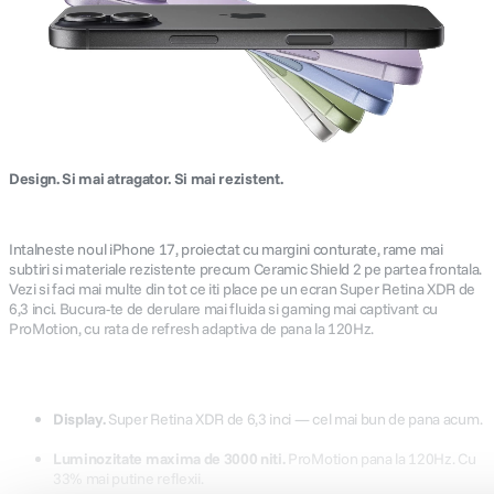
Design. Si mai atragator. Si mai rezistent.
Intalneste noul iPhone 17, proiectat cu margini conturate, rame mai
subtiri si materiale rezistente precum Ceramic Shield 2 pe partea frontala.
Vezi si faci mai multe din tot ce iti place pe un ecran Super Retina XDR de
6,3 inci. Bucura-te de derulare mai fluida si gaming mai captivant cu
ProMotion, cu rata de refresh adaptiva de pana la 120Hz.
Display.
Super Retina XDR de 6,3 inci — cel mai bun de pana acum.
Luminozitate maxima de 3000 niti.
ProMotion pana la 120Hz. Cu
33% mai putine reflexii.
Ceramic Shield 2 frontal.
Mai rezistent decat orice sticla de
smartphone, cu o protectie de 3 ori mai buna impotriva
Arată descrierea completă
zgarieturilor.