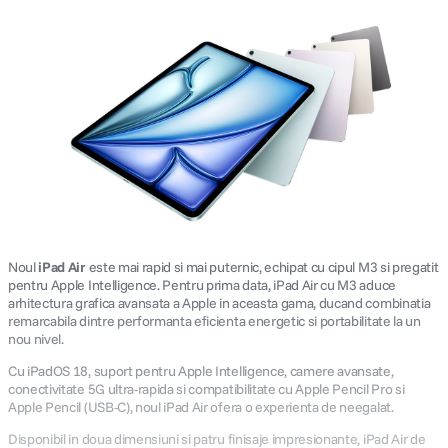
Noul
iPad Air
este mai rapid si mai puternic, echipat cu cipul M3 si pregatit
pentru Apple Intelligence. Pentru prima data, iPad Air cu M3 aduce
arhitectura grafica avansata a Apple in aceasta gama, ducand combinatia
remarcabila dintre performanta eficienta energetic si portabilitate la un
nou nivel.
Cu iPadOS 18, suport pentru Apple Intelligence, camere avansate,
conectivitate 5G ultra-rapida si compatibilitate cu Apple Pencil Pro si
Apple Pencil (USB-C), noul iPad Air ofera o experienta de neegalat.
Disponibil in doua dimensiuni si patru finisaje impresionante, iPad Air de