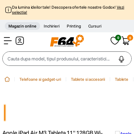
Da lumina ideilor tale! Descopera ofertele noastre Godox!
Vezi
selectia!
Magazin online
Inchirieri
Printing
Cursuri
0
0
Cont
Cauta dupa model, tipul produsului, caracteristici...
Top Cautari
Telefoane si gadget-uri
Tablete si accesorii
Tablete
canon g7x
1
.
trepied
2
.
trepied telefon
3
.
Apple iPad Air M3 Tableta 11" 128GB Wi-
peak design
4
.