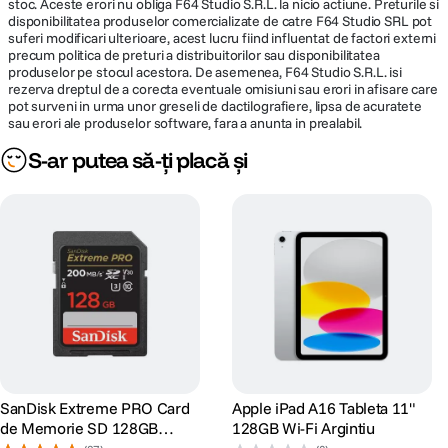
stoc. Aceste erori nu obliga F64 Studio S.R.L. la nicio actiune. Preturile si
disponibilitatea produselor comercializate de catre F64 Studio SRL pot
suferi modificari ulterioare, acest lucru fiind influentat de factori externi
precum politica de preturi a distribuitorilor sau disponibilitatea
produselor pe stocul acestora. De asemenea, F64 Studio S.R.L. isi
rezerva dreptul de a corecta eventuale omisiuni sau erori in afisare care
pot surveni in urma unor greseli de dactilografiere, lipsa de acuratete
sau erori ale produselor software, fara a anunta in prealabil.
S-ar putea să-ți placă și
Cipul M3
proiectat de Apple dispune de un procesor cu
8 nuclee
– 4
pentru performanta si 4 pentru eficienta – optimizat pentru orice flux de
lucru si sarcini creative. GPU-ul cu 9 nuclee asigura performante grafice
cu pana la 40% mai rapide fata de iPad Air cu cip M1, introducand Dynamic
Caching, ray tracing si mesh shading accelerate hardware, pentru imagini,
videoclipuri si grafica de o claritate uimitoare.
SanDisk Extreme PRO Card
Apple iPad A16 Tableta 11"
de Memorie SD 128GB
128GB Wi-Fi Argintiu