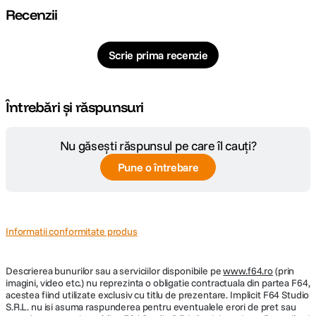
Recenzii
Scrie prima recenzie
Întrebări și răspunsuri
Nu găsești răspunsul pe care îl cauți?
Cipul ultrarapid M3
ofera performante de top pentru iPad Air, alimentand
Pune o întrebare
Apple Intelligence. Cu un procesor puternic, GPU avansat si Neural
Engine, este de aproape doua ori mai rapid decat modelul cu cip M1.
Arhitectura GPU imbunatatita asigura grafica exceptionala, fie ca lucrezi,
creezi, faci streaming sau te joci. Toate acestea cu o eficienta
impresionanta, pentru autonomie pe intreaga zi.
Informatii conformitate produs
Descrierea bunurilor sau a serviciilor disponibile pe
www.f64.ro
(prin
imagini, video etc.) nu reprezinta o obligatie contractuala din partea F64,
acestea fiind utilizate exclusiv cu titlu de prezentare. Implicit F64 Studio
S.R.L. nu isi asuma raspunderea pentru eventualele erori de pret sau