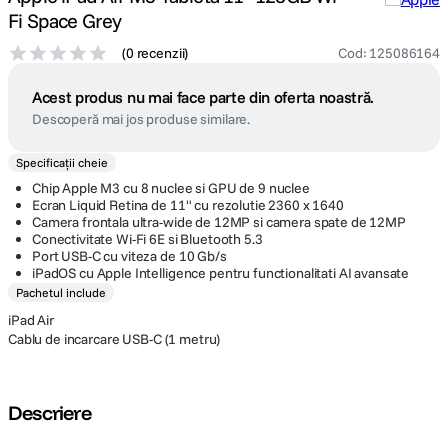
Fi Space Grey
canon sx740 hs
5
.
(
0 recenzii
)
Cod
:
125086164
lavaliera
6
.
Acest produs nu mai face parte din oferta noastră.
Descoperă mai jos produse similare.
card memorie
7
.
Specificații cheie
ulanzi
Chip Apple M3 cu 8 nuclee si GPU de 9 nuclee
8
.
Ecran Liquid Retina de 11" cu rezolutie 2360 x 1640
Camera frontala ultra-wide de 12MP si camera spate de 12MP
insta 360
9
.
Conectivitate Wi-Fi 6E si Bluetooth 5.3
Port USB-C cu viteza de 10 Gb/s
iPadOS cu Apple Intelligence pentru functionalitati AI avansate
godox
10
.
Pachetul include
iPad Air
Cablu de incarcare USB-C (1 metru)
Descriere