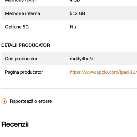
Memorie interna
512 GB
Optiune 5G
Nu
DETALII PRODUCATOR
Cod producator
md4y4hc/a
Pagina producator
https://www.apple.com/ipad-11
Raportează o eroare
Recenzii