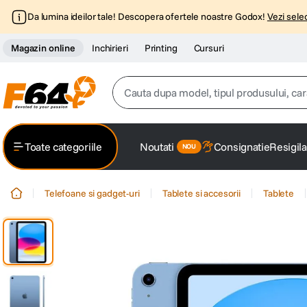
Da lumina ideilor tale! Descopera ofertele noastre Godox!
Vezi selec
Magazin online
Inchirieri
Printing
Cursuri
Cauta dupa model, tipul produsului, caracter
Top Cautari
Toate categoriile
Noutati
Consignatie
Resigila
canon g7x
1
.
Telefoane si gadget-uri
Tablete si accesorii
Tablete
trepied
2
.
trepied telefon
3
.
peak design
4
.
canon sx740 hs
5
.