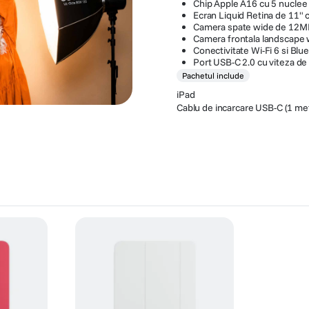
Chip Apple A16 cu 5 nuclee
Ecran Liquid Retina de 11" 
Camera spate wide de 12M
Camera frontala landscape
Conectivitate Wi-Fi 6 si Blu
Port USB-C 2.0 cu viteza d
Pachetul include
iPad
Cablu de incarcare USB-C (1 me