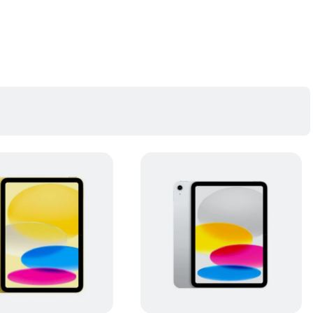
il in doua parti oferit de Magic Keyboard Folio. Utilizeaza scurtaturi familiare