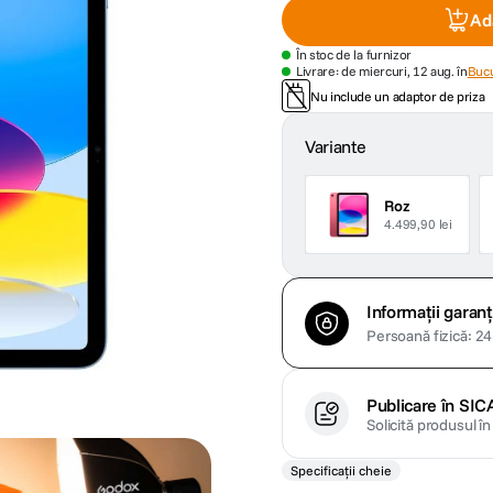
Ad
În stoc de la furnizor
Livrare: de miercuri, 12 aug. în
Bucu
Nu include un adaptor de priza
Variante
Roz
4.499,90 lei
Informații garanț
Persoană fizică: 24 
Publicare în SIC
Solicită produsul î
Specificații cheie