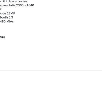
 si GPU de 4 nuclee
cu rezolutie 2360 x 1640
P
 wide 12MP
etooth 5.3
e 480 Mb/s
tru)