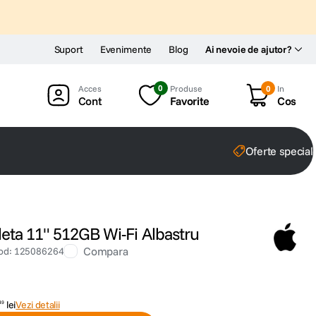
Suport
Evenimente
Blog
Ai nevoie de ajutor?
0
Produse
0
In
Cont
Favorite
Cos
Oferte special
eta 11" 512GB Wi-Fi Albastru
Compara
od
:
125086264
lei
Vezi detalii
49