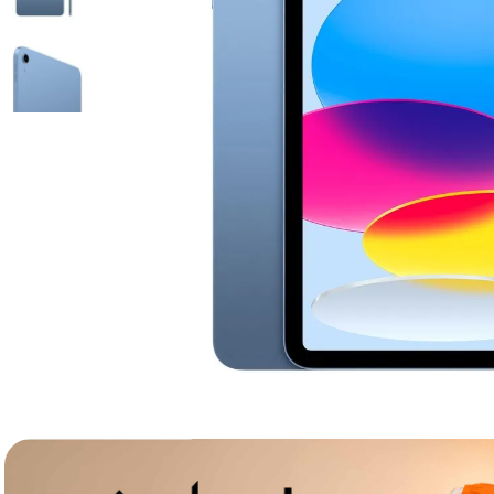
lavaliera
6
.
card memorie
7
.
dji mic mini
8
.
dji osmo
9
.
insta 360
10
.