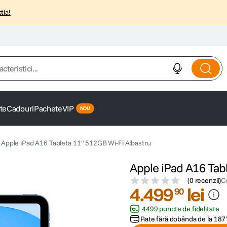
tia!
istici...
te
Cadouri
Pachete
VIP
Apple iPad A16 Tableta 11" 512GB Wi-Fi Albastru
Apple iPad A16 Tabl
(
0 recenzii
)
C
4
.
499
lei
90
4499 puncte de fidelitate
Rate fără dobânda de la
187