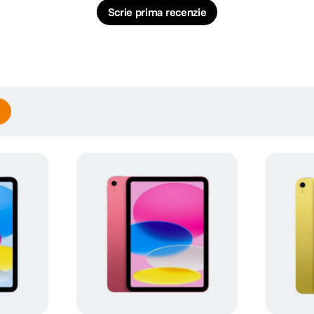
Scrie prima recenzie
te de tastare confortabila, navigare intuitiva cu trackpad-ul si un design versat
recisa.