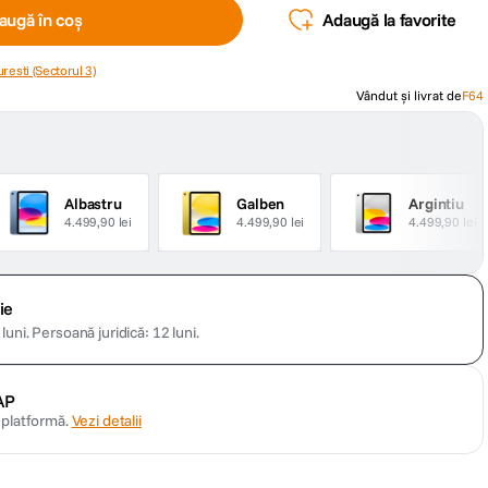
augă în coș
Adaugă la favorite
resti (Sectorul 3)
Vândut și livrat de
F64
Albastru
Galben
Argintiu
4.499,90 lei
4.499,90 lei
4.499,90 lei
ie
luni.
Persoană juridică: 12 luni.
AP
n platformă.
Vezi detalii