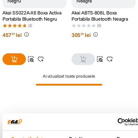
Akai SS022A-X6 Boxa Activa
Akai ABTS-808L Boxa
canon sx740 hs
5
.
Portabila Bluetooth Negru
Portabila Bluetooth Neagra
(2)
(0)
lavaliera
6
.
457
lei
305
lei
00
00
card memorie
7
.
ulanzi
8
.
insta 360
9
.
Ai vizualizat toate produsele
godox
10
.
Alatura-te comunitatii creatorilor
Descopera inspiratie, recomandari utile,
ghiduri foto-video si oferte pregatite special
pentru tine.