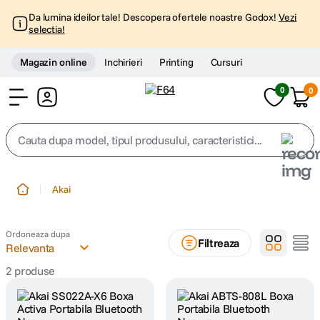
Da lumina ideilor tale! Descopera ofertele noastre Godox!
Vezi
selectia!
Magazin online
Inchirieri
Printing
Cursuri
0
0
Cont
Cauta dupa model, tipul produsului, caracteristici...
Top Cautari
Akai
canon g7x
1
.
Ordoneaza dupa
Filtreaza
trepied
Relevanta
2
.
2
produse
trepied telefon
3
.
peak design
4
.