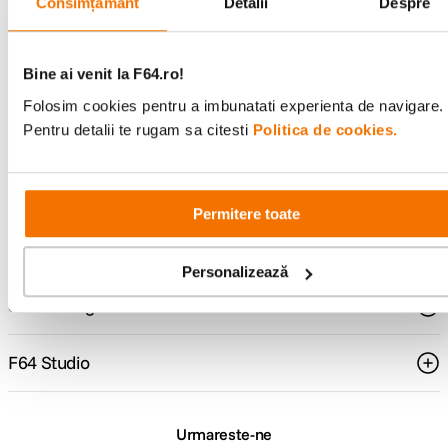
Consimțământ
Detalii
Despre
Bine ai venit la F64.ro!
Consultanta
Livrare gratuita pe
specializata
499lei
Folosim cookies pentru a imbunatati experienta de navigare.
Pentru detalii te rugam sa citesti
Politica de cookies.
Comenzi si livrare
Permitere toate
Suport
Personalizează
Service si garantii
F64 Studio
Urmareste-ne