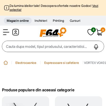
Da lumina ideilor tale! Descopera ofertele noastre Godox!
Vezi
selectia!
Magazin online
Inchirieri
Printing
Cursuri
0
0
Cont
Cauta dupa model, tipul produsului, caracteristici...
Top Cautari
Electrocasnice
Espressoare si cafetiere
VORTEX VO4016
canon g7x
1
.
trepied
2
.
Produse populare din aceeasi categorie
trepied telefon
3
.
peak design
4
.