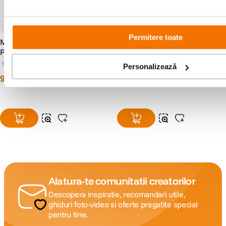
Permitere toate
Mobework Air Purifier V2
Mobework Air Purifier V2
Pro Purificator Aer Alb
Pro Purificator Aer Negru
(0)
(1)
Personalizează
9
lei
9
lei
90
90
Alatura-te comunitatii creatorilor
Descopera inspiratie, recomandari utile,
ghiduri foto-video si oferte pregatite special
pentru tine.