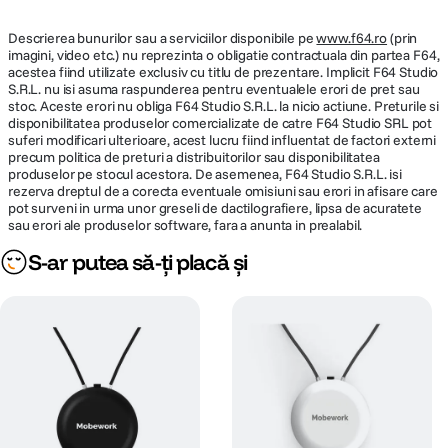
Descrierea bunurilor sau a serviciilor disponibile pe
www.f64.ro
(prin
imagini, video etc.) nu reprezinta o obligatie contractuala din partea F64,
acestea fiind utilizate exclusiv cu titlu de prezentare. Implicit F64 Studio
S.R.L. nu isi asuma raspunderea pentru eventualele erori de pret sau
stoc. Aceste erori nu obliga F64 Studio S.R.L. la nicio actiune. Preturile si
disponibilitatea produselor comercializate de catre F64 Studio SRL pot
suferi modificari ulterioare, acest lucru fiind influentat de factori externi
precum politica de preturi a distribuitorilor sau disponibilitatea
produselor pe stocul acestora. De asemenea, F64 Studio S.R.L. isi
rezerva dreptul de a corecta eventuale omisiuni sau erori in afisare care
pot surveni in urma unor greseli de dactilografiere, lipsa de acuratete
sau erori ale produselor software, fara a anunta in prealabil.
S-ar putea să-ți placă și