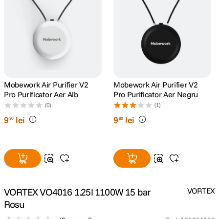
canon sx740 hs
5
.
lavaliera
6
.
sony fx
7
.
Mobework Air Purifier V2
Mobework Air Purifier V2
card memorie
8
.
Pro Purificator Aer Alb
Pro Purificator Aer Negru
(0)
(1)
dji mic mini
9
.
9
lei
9
lei
90
90
dji osmo
10
.
VORTEX VO4016 1.25l 1100W 15 bar
VORTEX
Rosu