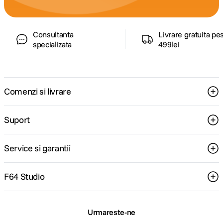
Consultanta
Livrare gratuita pe
specializata
499lei
Comenzi si livrare
Suport
Service si garantii
F64 Studio
Urmareste-ne