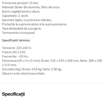
Presiunea pompei: 15 bar;
Material: Boiler din aluminiu, filtru din inox;
Buton reglabil pentru aburi;
Capacitate: 2 cesti;
Spumare lapte, cu presiune ridicata;
Protectie la supra-incalzire si la supra-presiune;
Tava detasabila de scurgere;
Termometru incorporat.
Specificatii tehnice:
Tensiune: 220-240 V;
Putere (W) 1100;
Frecventa: ~50 Hz;
Dimensiuni (W x H x D mm): Brute: 332 x 250 x 366 mm, Nete: 288 x 200
x 314 mm;
Greutate (Kg): Bruta: 4.59 kg, Neta: 3.58 kg;
Clasa a I-a de electrosecuritate.
Specificații