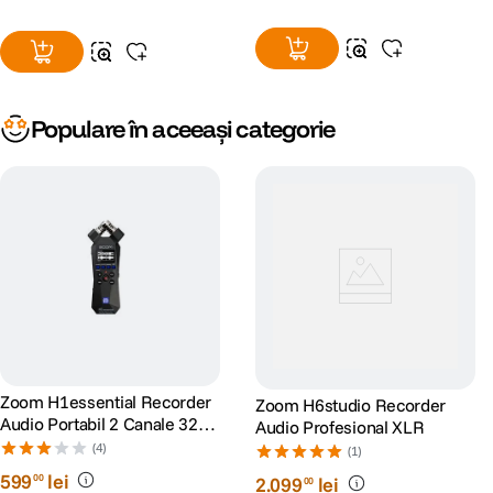
Populare în aceeași categorie
Zoom H1essential Recorder
Zoom H6studio Recorder
Audio Portabil 2 Canale 32-
Audio Profesional XLR
Bit Float
(4)
(1)
599
lei
00
2
.
099
lei
00