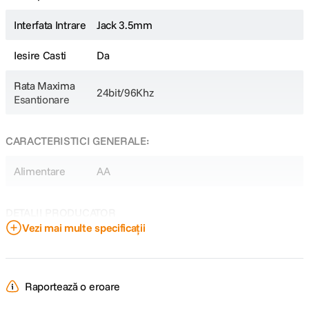
Interfata Intrare
Jack 3.5mm
Iesire Casti
Da
Rata Maxima
24bit/96Khz
Esantionare
CARACTERISTICI GENERALE:
Alimentare
AA
DETALII PRODUCATOR
Vezi mai multe specificații
Cod producator
307667
Raportează o eroare