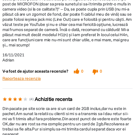
post de MICROFON (doar sa preia sunetul si sa-l trimita printr-o mufa in
camera video (si la ce calitate?)" -- Da, se poate cupla prin USB (nu mi-a
plăcut că are un zgomot de fond, dar poate fi cablul meu de vină) sau se
poate folosi ieșirea jack mic (Line Out) care e folosită și pentru căști. Am
văzut teste pe YouTube și nu e chiar cea mai fericită opțiune, lucrează
mai frumos separat de cameră. Încă o dată, recomand cu căldură! Mi-a
plăcut mai mult decât modelul H1(n) și l-am preferat în locul celui H4n,
care are funcțiuni care mie nu-mi sunt chiar utile, e mai mare, mai greu
și... mai scump!
16/11/2021
Adrian
V-a fost de ajutor aceasta recenzie?
0
0
Raporteaza recenzia
Achizitie recenta
4
Din pacate pe site scrie ca are si un card de 2GB inclus,dar nu este in
pachet.Am sunat la relatii cu clienti si mi s-a transmis sa-l dau retur si i-
mi va fi trimis altul fara probleme.Din acest punct de vedere este foarte
OK,dar nu are rost sa ma complic pentru un card de 2gb.Rezolvarea ar
trebui sa fie alta.Pur si simplu sa-mi trimita cardul separat daca vor ei
neaparat.