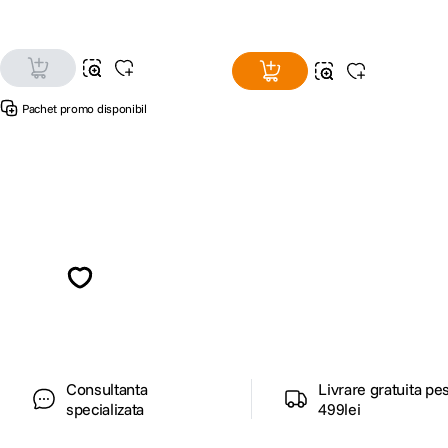
Pachet promo disponibil
Alatura-te comunitatii creatorilor
Descopera inspiratie, recomandari utile,
ghiduri foto-video si oferte pregatite special
pentru tine.
Consultanta
Livrare gratuita pe
specializata
499lei