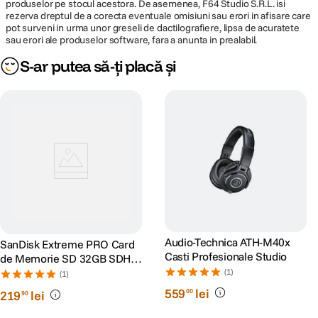
produselor pe stocul acestora. De asemenea, F64 Studio S.R.L. isi
rezerva dreptul de a corecta eventuale omisiuni sau erori in afisare care
pot surveni in urma unor greseli de dactilografiere, lipsa de acuratete
sau erori ale produselor software, fara a anunta in prealabil.
S-ar putea să-ți placă și
Audio-Technica ATH-M40x
SanDisk Extreme PRO Card
Casti Profesionale Studio
de Memorie SD 32GB SDHC
UHS-I Class 10 U3 V30 + 2
(1)
(1)
Ani RescuePRO Deluxe
559
lei
00
219
lei
90