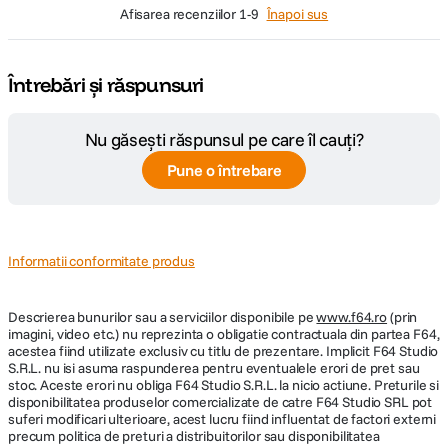
afisarea recenziilor
1-9
Înapoi sus
Întrebări și răspunsuri
Nu găsești răspunsul pe care îl cauți?
Pune o întrebare
Informatii conformitate produs
Descrierea bunurilor sau a serviciilor disponibile pe
www.f64.ro
(prin
imagini, video etc.) nu reprezinta o obligatie contractuala din partea F64,
acestea fiind utilizate exclusiv cu titlu de prezentare. Implicit F64 Studio
S.R.L. nu isi asuma raspunderea pentru eventualele erori de pret sau
stoc. Aceste erori nu obliga F64 Studio S.R.L. la nicio actiune. Preturile si
disponibilitatea produselor comercializate de catre F64 Studio SRL pot
suferi modificari ulterioare, acest lucru fiind influentat de factori externi
precum politica de preturi a distribuitorilor sau disponibilitatea