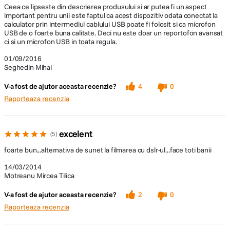
Ceea ce lipseste din descrierea produsului si ar putea fi un aspect
important pentru unii este faptul ca acest dispozitiv odata conectat la
calculator prin intermediul cablului USB poate fi folosit si ca microfon
USB de o foarte buna calitate. Deci nu este doar un reportofon avansat
ci si un microfon USB in toata regula.
01/09/2016
Seghedin Mihai
V-a fost de ajutor aceasta recenzie?
4
0
Raporteaza recenzia
excelent
5
foarte bun...alternativa de sunet la filmarea cu dslr-ul...face toti banii
14/03/2014
Motreanu Mircea Tilica
V-a fost de ajutor aceasta recenzie?
2
0
Raporteaza recenzia