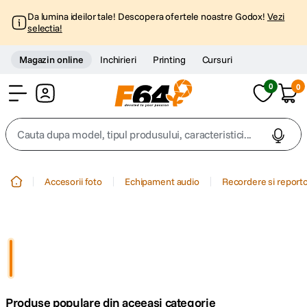
Da lumina ideilor tale! Descopera ofertele noastre Godox!
Vezi
selectia!
Magazin online
Inchirieri
Printing
Cursuri
0
0
Cont
Cauta dupa model, tipul produsului, caracteristici...
Top Cautari
Accesorii foto
Echipament audio
Recordere si report
canon g7x
1
.
trepied
2
.
trepied telefon
3
.
Produse populare din aceeasi categorie
peak design
4
.