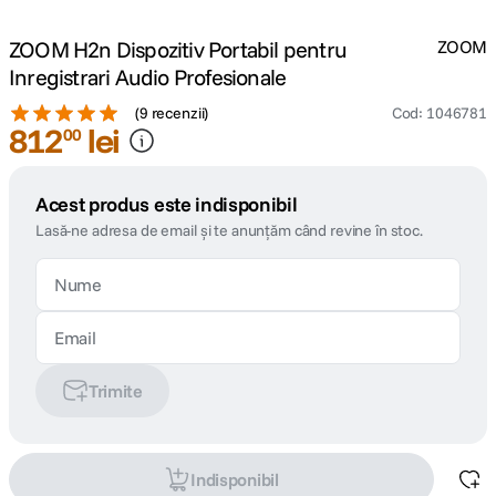
ZOOM H2n Dispozitiv Portabil pentru
ZOOM
Inregistrari Audio Profesionale
(
9 recenzii
)
Cod
:
1046781
812
lei
00
Acest produs este indisponibil
Lasă-ne adresa de email și te anunțăm când revine în stoc.
Trimite
Indisponibil