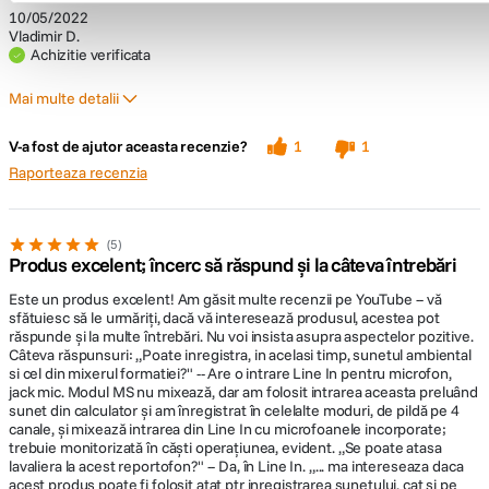
10/05/2022
Vladimir D.
Achizitie verificata
Mai multe detalii
Pro
Contra
V-a fost de ajutor aceasta recenzie?
1
1
asamblare calitativă
foarte sensibil la orice atingere de cadru
Raporteaza recenzia
robust
meniu destul de întortocheat
ușor
zgomote și foșnete în înregistrare
5
Produs excelent; încerc să răspund și la câteva întrebări
Este un produs excelent! Am găsit multe recenzii pe YouTube -- vă
sfătuiesc să le urmăriți, dacă vă interesează produsul, acestea pot
răspunde și la multe întrebări. Nu voi insista asupra aspectelor pozitive.
Câteva răspunsuri: „Poate inregistra, in acelasi timp, sunetul ambiental
si cel din mixerul formatiei?" -- Are o intrare Line In pentru microfon,
jack mic. Modul MS nu mixează, dar am folosit intrarea aceasta preluând
sunet din calculator și am înregistrat în celelalte moduri, de pildă pe 4
canale, și mixează intrarea din Line In cu microfoanele incorporate;
trebuie monitorizată în căști operațiunea, evident. „Se poate atasa
lavaliera la acest reportofon?" -- Da, în Line In. „... ma intereseaza daca
acest produs poate fi folosit atat ptr inregistrarea sunetului, cat si pe