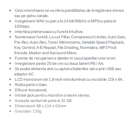
 Cinci microfoane ce va ofera posibilitatea de inregistrare stereo
sau pe patru canale.
 Inregistrare WAV cu pan a la 24-bit/96kHz si MP3cu pana la
320kbps.
 Interfata prietenoasa cu functii intuitive.
 Numeroase functii: Lo-cut Filter, Compressor/Limiter, Auto Gain,
Pre-Rec, Auto-Rec, Tuner, Metronome, Variable Speed Playback,
Key Control, A-B Repeat, File Dividing, Normalize, MP3 Post-
Encode, Marker and Surround Mixer.
 Functie de recuperare a datelor in cazul aparitiei unor erori.
 Inregistrare peste 20 de ore cu doua baterii R6 / AA.
 Se poate alimenta atat cu ajutorul bateriilor cat si prin USB sau
adaptor AC
 LCD monocrom de 1.8-inch retroiluminat cu rezolutie 128 x 64.
 Rotita pentru Gain.
 Difuzor incorporat.
 Intrare jack pentru microfon si iesire stereo.
 Accepta carduri de pana la 32 GB.
 Dimensiuni: 68 x 114 x 43mm
 Greutate: 130g