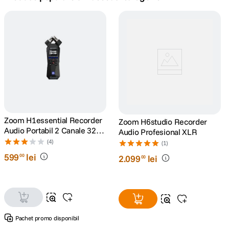
canon sx740 hs
5
.
lavaliera
6
.
card memorie
7
.
ulanzi
8
.
insta 360
Zoom H1essential Recorder
9
.
Zoom H6studio Recorder
Audio Portabil 2 Canale 32-
Audio Profesional XLR
Bit Float
(4)
godox
(1)
10
.
599
lei
00
2
.
099
lei
00
Pachet promo disponibil