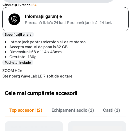
Vândut și livrat de
F64
Informații garanție
Persoană fizică: 24 luni.
Persoană juridică: 24 luni.
Specificații cheie
Intrare jack pentru microfon si iesire stereo.
Accepta carduri de pana la 32 GB.
Dimensiuni: 68 x 114 x 43mm
Greutate: 130g
Pachetul include
ZOOM H2n
Steinberg WaveLab LE 7 soft de editare
Cele mai cumpărate accesorii
Top accesorii
(
2
)
Echipament audio
(
1
)
Casti
(
1
)