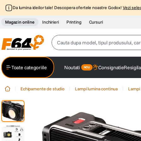
Da lumina ideilor tale! Descopera ofertele noastre Godox!
Vezi selec
Magazin online
Inchirieri
Printing
Cursuri
Cauta dupa model, tipul produsului, caracter
Top Cautari
Toate categoriile
Noutati
Consignatie
Resigila
canon g7x
1
.
Echipamente de studio
Lampi lumina continua
Lampi 
trepied
2
.
trepied telefon
3
.
peak design
4
.
canon sx740 hs
5
.