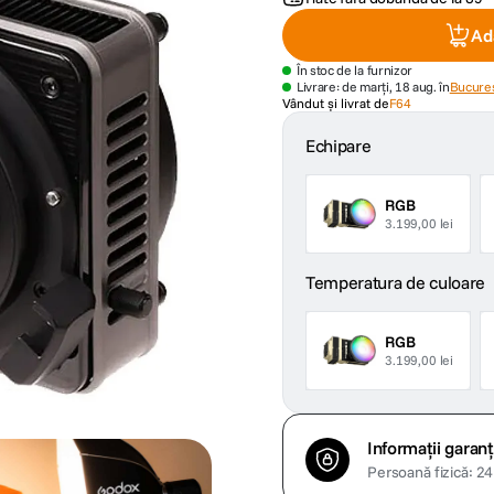
Ad
În stoc de la furnizor
Livrare: de marți, 18 aug. în
Bucures
Vândut și livrat de
F64
Echipare
RGB
3.199,00 lei
Temperatura de culoare
RGB
3.199,00 lei
Informații garanț
Persoană fizică: 24 