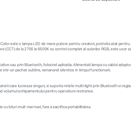
Color este o lampa LED de mare putere pentru creatori, potrivita atat pentru
are (CCT) de la 2700 la 6500K cu control complet al culorilor RGB, este usor sa
tative sau prin Bluetooth, folosind aplicatia. Alimentati lampa cu cablul adap
intr-un pachet subtire, ramanand silentios in timpul functionarii.
orii care lucreaza singuri, si suporta retele multi-light prin Bluetooth si regla
and volumul echipamentului pentru operatiuni restranse.
kituri mult mai mari, fara a sacrifica portabilitatea.