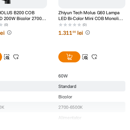
MOLUS B200 COB
Zhiyun Tech Molus G60 Lampa
 200W Bicolor 2700 -
LED Bi-Color Mini COB Monolight
Combo Kit 60W
(0)
(0)
lei
1
.
311
lei
00
60W
Standard
Bicolor
0K
2700-6500K
Alimentator
Peste 95