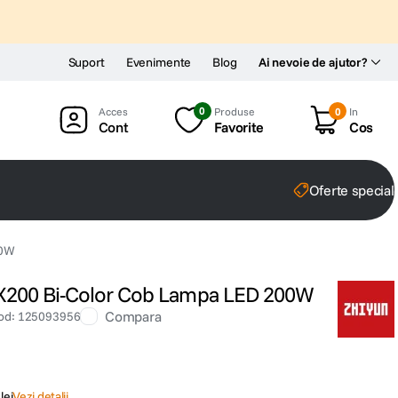
Suport
Evenimente
Blog
Ai nevoie de ajutor?
0
Produse
0
In
Cont
Favorite
Cos
Oferte special
00W
X200 Bi-Color Cob Lampa LED 200W
Compara
od
:
125093956
lei
Vezi detalii