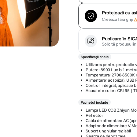
Protejează cu a
Creează fără griji.
A
Publicare în SIC
Solicită produsul î
Specificații cheie
Utilizare: pentru productie 
Putere: 8900 Lux la 1 metru
Temperatura: 2700-6500K C
Alimentare: ac (priza), USB
Control: integrat, aplicatie 
Acuratete culori: CRI 95 | 
Pachetul include
Lampa LED COB Zhiyun Mol
Reflector
Cablu de alimentare AC (apro
Adaptor de alimentare V-M
Suport unghiular reglabil
Geanta de depozitare