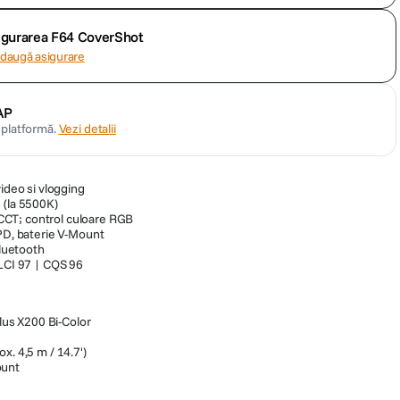
sigurarea F64 CoverShot
daugă asigurare
AP
n platformă.
Vezi detalii
video si vlogging
 (la 5500K)
CT; control culoare RGB
 PD, baterie V-Mount
bluetooth
TLCI 97 | CQS 96
us X200 Bi-Color
x. 4,5 m / 14.7')
ount