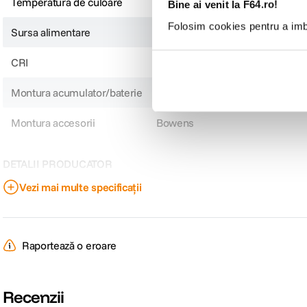
Temperatura de culoare
2700-6500K
Bine ai venit la F64.ro!
Folosim cookies pentru a imbu
Sursa alimentare
Alimentator/Acumulator
CRI
Peste 95
Montura acumulator/baterie
Alimentare AC/Acumulator V-M
Montura accesorii
Bowens
DETALII PRODUCATOR
Vezi mai multe specificații
Cod producator
134866
Raportează o eroare
Recenzii