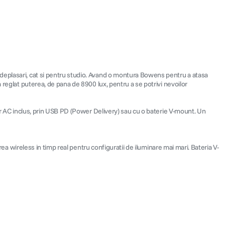
 deplasari, cat si pentru studio. Avand o montura Bowens pentru a atasa
 reglat puterea, de pana de 8900 lux, pentru a se potrivi nevoilor
tor AC inclus, prin USB PD (Power Delivery) sau cu o baterie V-mount. Un
rea wireless in timp real pentru configuratii de iluminare mai mari. Bateria V-