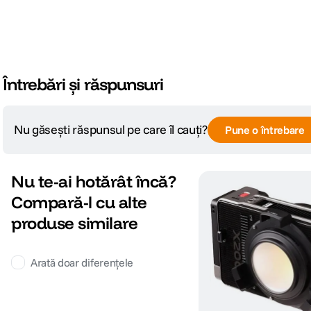
Întrebări și răspunsuri
Nu găsești răspunsul pe care îl cauți?
Pune o întrebare
Nu te-ai hotărât încă?
Compară-l cu alte
produse similare
Arată doar diferențele