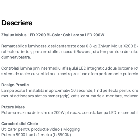
Descriere
Zhyiun Molus LED X200 Bi-Color Cob Lampa LED 200W
Remarcabil de luminoasa, desi cantareste doar 0,8 kg, Zhiyun Molus X200 Bi-
reflectorul inclus, precum si alte accesorii Bowens, si o temperatura de culo
dumneavoastra.
Controlati lumina prin intermediul afisajului LED integrat cu doua butoane ro
sistem de racire cu ventilator cu contrapresiune ofera performante puternice 
Design Practic
Lampa poate fi instalata in aproximativ 10 secunde, fiind perfecta pentru creat
mount actioneaza atat ca maner (grip), cat si ca sursa de alimentare, reduc
Putere Mare
Puterea maxima de iesire de 200W plaseaza aceasta lampa LED in competitie cu 
Caracteristici Cheie
Utilizare: pentru productie video si vlogging
Putere: 8900 Lux la 1 metru (la 5500K)