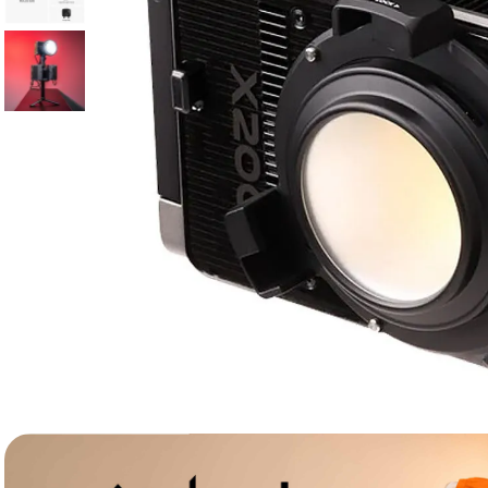
lavaliera
6
.
card memorie
7
.
dji mic mini
8
.
dji osmo
9
.
insta 360
10
.