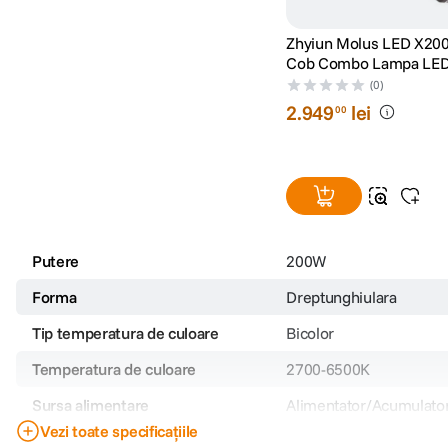
Zhyiun Molus LED X200
Cob Combo Lampa LE
(0)
2
.
949
lei
00
Putere
200W
Forma
Dreptunghiulara
Tip temperatura de culoare
Bicolor
Temperatura de culoare
2700-6500K
Sursa alimentare
Alimentator/Acumulato
Vezi toate specificațiile
CRI
Peste 95