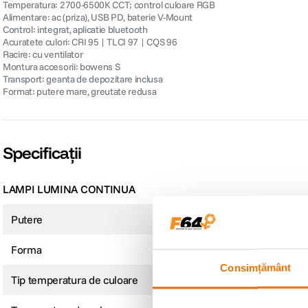
Temperatura: 2700-6500K CCT; control culoare RGB
Alimentare: ac (priza), USB PD, baterie V-Mount
Control: integrat, aplicatie bluetooth
Acuratete culori: CRI 95 | TLCI 97 | CQS 96
Racire: cu ventilator
Montura accesorii: bowens S
Transport: geanta de depozitare inclusa
Format: putere mare, greutate redusa
Specificații
LAMPI LUMINA CONTINUA
Putere
200W
Forma
Dreptunghiulara
Consimțământ
Tip temperatura de culoare
Bicolor