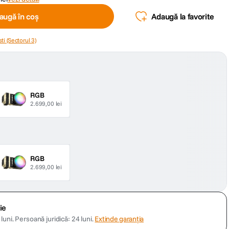
augă în coș
Adaugă la favorite
ti (Sectorul 3)
RGB
2.699,00 lei
RGB
2.699,00 lei
ie
luni.
Persoană juridică: 24 luni.
Extinde garanția