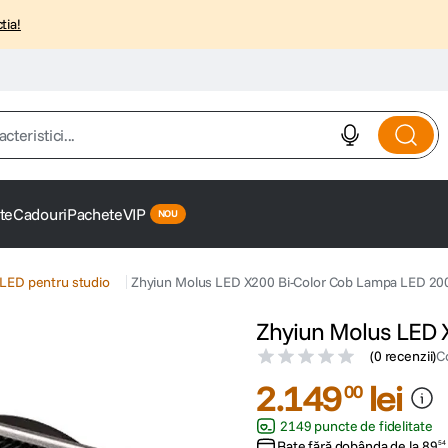
tia!
istici...
te
Cadouri
Pachete
VIP
LED pentru studio
Zhyiun Molus LED X200 Bi-Color Cob Lampa LED 2
Zhyiun Molus LED 
(
0 recenzii
)
C
2
.
149
lei
00
2149 puncte de fidelitate
Rate fără dobânda de la
89
54