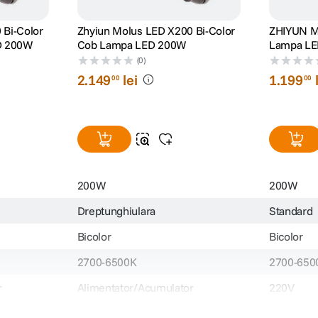
 Bi-Color
Zhyiun Molus LED X200 Bi-Color
ZHIYUN 
D 200W
Cob Lampa LED 200W
Lampa LED
6500K
(0)
2
.
149
lei
1
.
199
00
00
200W
200W
Dreptunghiulara
Standard
Bicolor
Bicolor
2700-6500K
2700-650
r
Alimentator/Acumulator
220V
Peste 95
Peste 95