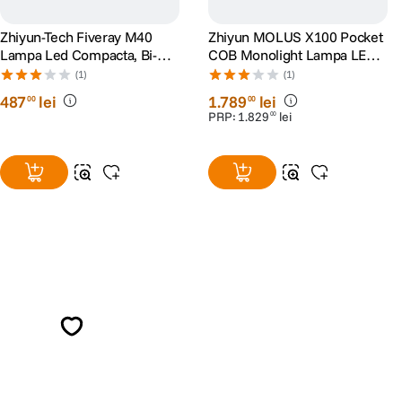
Zhiyun-Tech Fiveray M40
Zhiyun MOLUS X100 Pocket
Lampa Led Compacta, Bi-
COB Monolight Lampa LED
Color
Bi-Color Pro Kit
(1)
(1)
487
lei
1
.
789
lei
00
00
PRP:
1
.
829
lei
00
Alatura-te comunitatii creatorilor
Descopera inspiratie, recomandari utile,
ghiduri foto-video si oferte pregatite special
pentru tine.