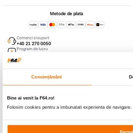
Metode de plata
Comenzi si suport
+40 21 270 0050
Program de lucru
09:00 - 21:00
Showroom
Bd-ul Unirii 64, Bucuresti
Consimțământ
De
Bine ai venit la F64.ro!
Folosim cookies pentru a imbunatati experienta de navigare. P
Copyright © F64 2001 - 2026
Parteneri tehnologie:
Permit