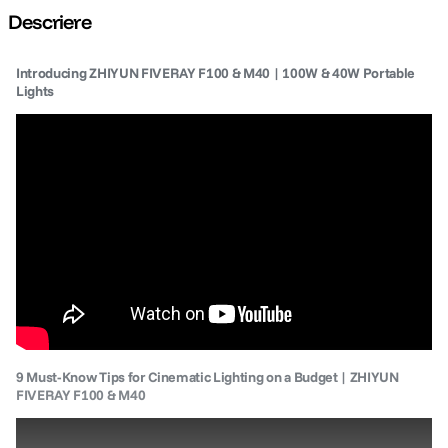
Descriere
canon sx740 hs
5
.
Introducing ZHIYUN FIVERAY F100 & M40 | 100W & 40W Portable
lavaliera
Lights
6
.
card memorie
7
.
ulanzi
8
.
insta 360
9
.
godox
10
.
9 Must-Know Tips for Cinematic Lighting on a Budget | ZHIYUN
FIVERAY F100 & M40