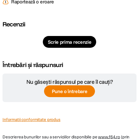
Raportează o eroare
Cod producator
C040008G1
Recenzii
Scrie prima recenzie
Întrebări și răspunsuri
Nu găsești răspunsul pe care îl cauți?
Pune o întrebare
Informatii conformitate produs
Descrierea bunurilor sau a serviciilor disponibile pe
www.f64.ro
(prin