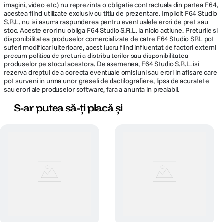
imagini, video etc.) nu reprezinta o obligatie contractuala din partea F64,
acestea fiind utilizate exclusiv cu titlu de prezentare. Implicit F64 Studio
S.R.L. nu isi asuma raspunderea pentru eventualele erori de pret sau
stoc. Aceste erori nu obliga F64 Studio S.R.L. la nicio actiune. Preturile si
disponibilitatea produselor comercializate de catre F64 Studio SRL pot
suferi modificari ulterioare, acest lucru fiind influentat de factori externi
precum politica de preturi a distribuitorilor sau disponibilitatea
produselor pe stocul acestora. De asemenea, F64 Studio S.R.L. isi
rezerva dreptul de a corecta eventuale omisiuni sau erori in afisare care
pot surveni in urma unor greseli de dactilografiere, lipsa de acuratete
sau erori ale produselor software, fara a anunta in prealabil.
S-ar putea să-ți placă și