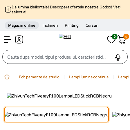
Da lumina ideilor tale! Descopera ofertele noastre Godox!
Vezi
selectia!
Magazin online
Inchirieri
Printing
Cursuri
0
0
Cont
Cauta dupa model, tipul produsului, caracteristici...
Top Cautari
Echipamente de studio
Lampi lumina continua
Lampi 
canon g7x
1
.
trepied
2
.
trepied telefon
3
.
peak design
4
.