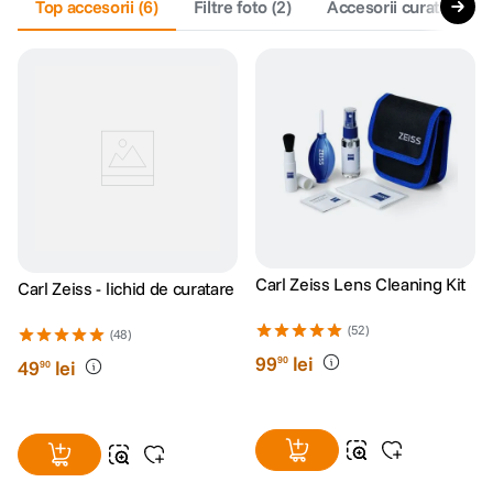
Top accesorii
(
6
)
Filtre foto
(
2
)
Accesorii curatare si 
Carl Zeiss Lens Cleaning Kit
Carl Zeiss - lichid de curatare
(52)
(48)
99
lei
90
49
lei
90