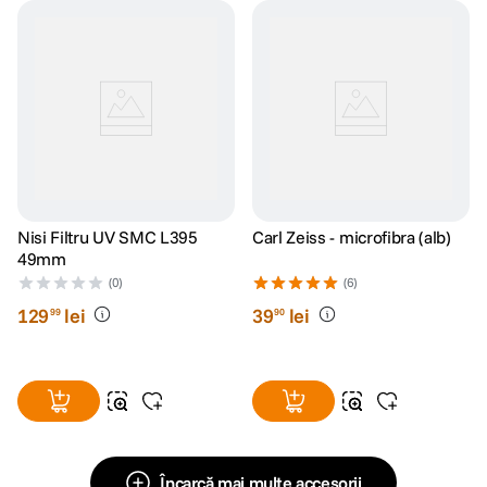
Nisi Filtru UV SMC L395
Carl Zeiss - microfibra (alb)
49mm
(0)
(6)
129
lei
39
lei
99
90
Încarcă mai multe accesorii