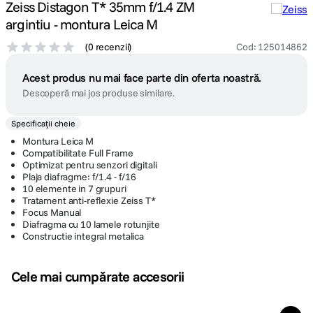
Zeiss Distagon T* 35mm f/1.4 ZM
argintiu - montura Leica M
(
0 recenzii
)
Cod
:
125014862
Acest produs nu mai face parte din oferta noastră.
Descoperă mai jos produse similare.
Specificații cheie
Montura Leica M
Compatibilitate Full Frame
Optimizat pentru senzori digitali
Plaja diafragme: f/1.4 - f/16
10 elemente in 7 grupuri
Tratament anti-reflexie Zeiss T*
Focus Manual
Diafragma cu 10 lamele rotunjite
Constructie integral metalica
Cele mai cumpărate accesorii