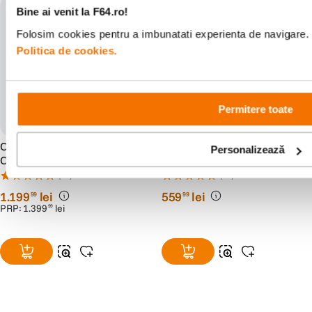
parasolar cadou
Bine ai venit la F64.ro!
Folosim cookies pentru a imbunatati experienta de navigare. P
Politica de cookies.
Permitere toate
Canon RF 50mm F1.8 STM
Canon Adaptor Obiective
Personalizează
Obiectiv Foto Mirrorless
Canon EF pentru Body cu
Montura RF
(29)
(53)
1
.
199
lei
559
lei
99
99
PRP:
1
.
399
lei
99