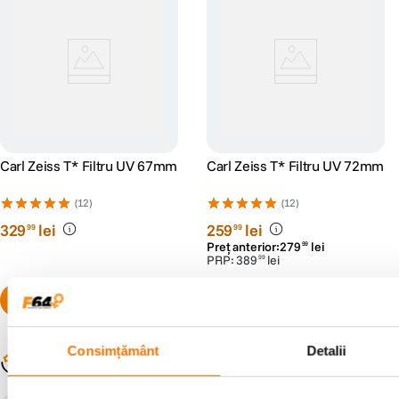
Carl Zeiss T* Filtru UV 67mm
Carl Zeiss T* Filtru UV 72mm
(12)
(12)
329
lei
259
lei
99
99
Preț anterior:
279
lei
99
PRP:
389
lei
99
Consimțământ
Detalii
Populare în aceeași categorie