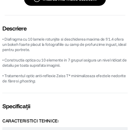
Descriere
• Diafragma cu 10 lamele rotunjite si deschiderea maxima de f/1.4 ofera
un bokeh foarte placut la fotografiile cu camp de profunzime ingust, ideal
pentru portrete.
• Constructia optica cu 10 elemente in 7 grupuri asigura un nivel ridicat de
detaliu pe toata suprafata imaginii.
• Tratamentul optic anti-reflexie Zeiss T* minimalizeaza efectele nedorite
de
flare
si
ghosting
.
Specificații
CARACTERISTICI TEHNICE: