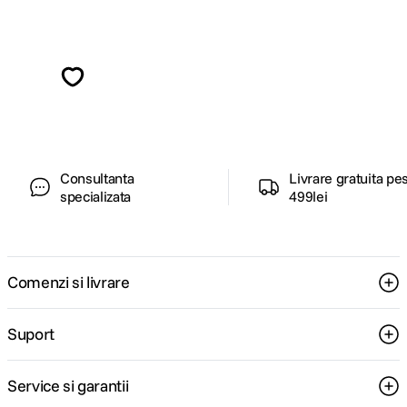
Alatura-te comunitatii creatorilor
Descopera inspiratie, recomandari utile,
ghiduri foto-video si oferte pregatite special
pentru tine.
Consultanta
Livrare gratuita pe
specializata
499lei
Comenzi si livrare
Suport
Service si garantii