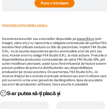
Pune o întrebare
Informatii conformitate produs
Descrierea bunurilor sau a serviciilor disponibile pe
www.f64.ro
(prin
imagini, video etc.) nu reprezinta o obligatie contractuala din partea F64,
acestea fiind utilizate exclusiv cu titlu de prezentare. Implicit F64 Studio
S.R.L. nu isi asuma raspunderea pentru eventualele erori de pret sau
stoc. Aceste erori nu obliga F64 Studio S.R.L. la nicio actiune. Preturile si
disponibilitatea produselor comercializate de catre F64 Studio SRL pot
suferi modificari ulterioare, acest lucru fiind influentat de factori externi
precum politica de preturi a distribuitorilor sau disponibilitatea
produselor pe stocul acestora. De asemenea, F64 Studio S.R.L. isi
rezerva dreptul de a corecta eventuale omisiuni sau erori in afisare care
pot surveni in urma unor greseli de dactilografiere, lipsa de acuratete
sau erori ale produselor software, fara a anunta in prealabil.
S-ar putea să-ți placă și