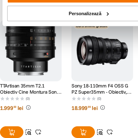
Populare în aceeași categorie
Personalizează
Curs online gratuit
TTArtisan 35mm T2.1
Sony 18-110mm F4 OSS G
Obiectiv Cine Montura Sony
PZ Super35mm - Obiectiv,
E
Sony E
(0)
(0)
1
.
999
lei
18
.
999
lei
00
99