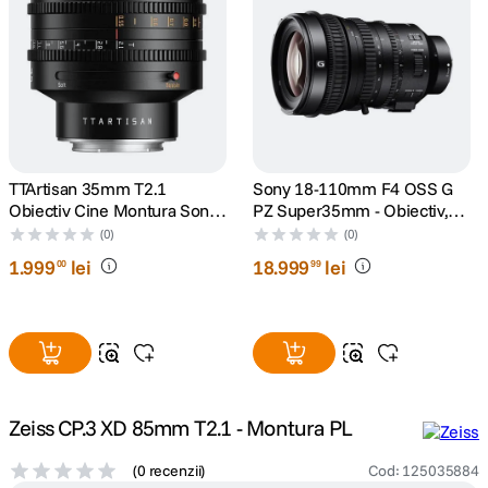
canon sx740 hs
5
.
lavaliera
6
.
card memorie
7
.
TTArtisan 35mm T2.1
Sony 18-110mm F4 OSS G
ulanzi
8
.
Obiectiv Cine Montura Sony
PZ Super35mm - Obiectiv,
E
Sony E
(0)
(0)
insta 360
9
.
1
.
999
lei
18
.
999
lei
00
99
godox
10
.
Zeiss CP.3 XD 85mm T2.1 - Montura PL
(
0 recenzii
)
Cod
:
125035884