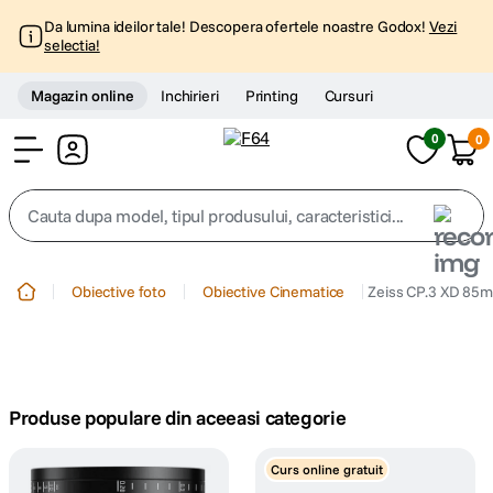
Da lumina ideilor tale! Descopera ofertele noastre Godox!
Vezi
selectia!
Magazin online
Inchirieri
Printing
Cursuri
0
0
Cont
Cauta dupa model, tipul produsului, caracteristici...
Top Cautari
Obiective foto
Obiective Cinematice
Zeiss CP.3 XD 85m
canon g7x
1
.
trepied
2
.
Produse populare din aceeasi categorie
trepied telefon
3
.
Curs online gratuit
peak design
4
.