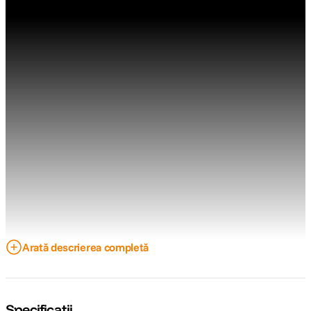
Arată descrierea completă
Specificații