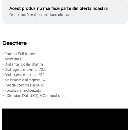
Acest produs nu mai face parte din oferta noastră.
Descoperă mai jos produse similare.
Descriere
• Format Full-frame
• Montura PL
• Distanta focala: 85mm
• Diafragma maxima: t/2.1
• Diafragma minima: t/22
• Nr. lamele diafragma: 14
• Inel de control al irisului
• Focalizare motorizata
• eXtended Data (XD), /i Connections