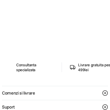
Alatura-te comunitatii creatorilor
Descopera inspiratie, recomandari utile,
ghiduri foto-video si oferte pregatite special
pentru tine.
Consultanta
Livrare gratuita pe
specializata
499lei
Comenzi si livrare
Suport