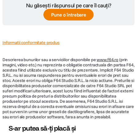
Nu găsești răspunsul pe care îl cauți?
Pune o întrebare
Informatii conformitate produs
Descrierea bunurilor sau a serviciilor disponibile pe
www.f64.ro
(prin
imagini, video etc.) nu reprezinta o obligatie contractuala din partea F64,
acestea fiind utilizate exclusiv cu titlu de prezentare. Implicit F64 Studio
S.R.L. nu isi asuma raspunderea pentru eventualele erori de pret sau
stoc. Aceste erori nu obliga F64 Studio S.R.L. la nicio actiune. Preturile si
disponibilitatea produselor comercializate de catre F64 Studio SRL pot
suferi modificari ulterioare, acest lucru fiind influentat de factori externi
precum politica de preturi a distribuitorilor sau disponibilitatea
produselor pe stocul acestora. De asemenea, F64 Studio S.R.L. isi
rezerva dreptul de a corecta eventuale omisiuni sau erori in afisare care
pot surveni in urma unor greseli de dactilografiere, lipsa de acuratete
sau erori ale produselor software, fara a anunta in prealabil.
S-ar putea să-ți placă și