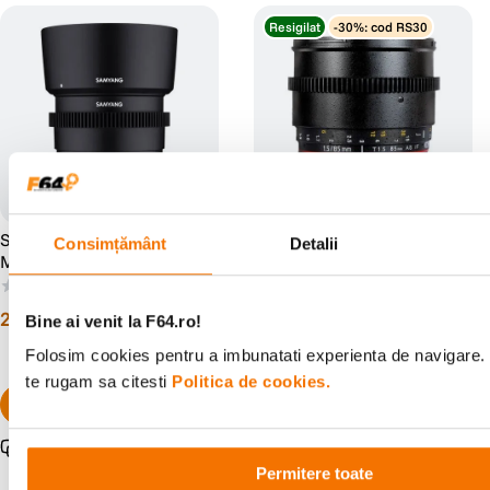
Resigilat
-30%: cod RS30
Samyang 85mm T1.5 VDSLR
Resigilat: Samyang 85mm
Consimțământ
Detalii
MK2 Montura Canon RF
T1.5 Sony VDSLR - Cine
Lens - RS125005932-1
(0)
(0)
2
.
299
lei
1
.
179
lei
00
38
Bine ai venit la F64.ro!
Preț anterior:
1
.
684
lei
83
Folosim cookies pentru a imbunatati experienta de navigare. 
te rugam sa citesti
Politica de cookies.
Pachet promo disponibil
Permitere toate