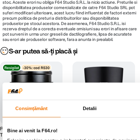
stoc. Aceste erori nu obliga F64 Studio S.R.L. la nicio actiune. Preturile si
disponibilitatea produselor comercializate de catre F64 Studio SRL pot
suferi modificari ulterioare, acest lucru fiind influentat de factori externi
precum politica de preturi a distribuitorilor sau disponibilitatea
produselor pe stocul acestora. De asemenea, F64 Studio S.R.L. isi
rezerva dreptul de a corecta eventuale omisiuni sau erori in afisare care
pot surveni in urma unor greseli de dactilografiere, lipsa de acuratete
sau erori ale produselor software, fara a anunta in prealabil.
S-ar putea să-ți placă și
Resigilat
-30%: cod RS30
Consimțământ
Detalii
Resigilat: Samyang 85mm
Samyang 85mm T1.5 VDSLR
Bine ai venit la F64.ro!
T1.5 Sony VDSLR - Cine
MK2 Montura Canon RF