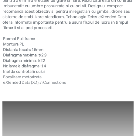
pentru a elimina efectele de glare si flare. Rezultatul este un contrast
imbunatatit cu umbre pronuntate si culori vii. Design-ul compact
recomanda acest obiectiv si pentru inregistrari cu gimbal, drone sau
sisteme de stabilizare steadicam. Tehnologia Zeiss eXtended Data
ofera informatii importante pentru a usura fluxul de lucru in timpul
filmarii si al postprocesarii.
 Format Full-frame
 Montura PL
 Distanta focala: 15mm
 Diafragma maxima: t/2.9
 Diafragma minima: t/22
 Nr. lamele diafragma: 14
 Inel de control al irisului
 Focalizare motorizata
 eXtended Data (XD), /i Connections