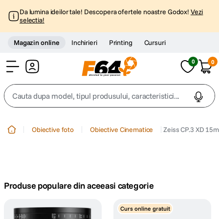
Da lumina ideilor tale! Descopera ofertele noastre Godox!
Vezi
selectia!
Magazin online
Inchirieri
Printing
Cursuri
0
0
Cont
Cauta dupa model, tipul produsului, caracteristici...
Top Cautari
Obiective foto
Obiective Cinematice
Zeiss CP.3 XD 15m
canon g7x
1
.
trepied
2
.
Produse populare din aceeasi categorie
trepied telefon
3
.
Curs online gratuit
peak design
4
.