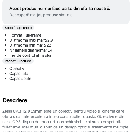
Acest produs nu mai face parte din oferta noastră.
Descoperă mai jos produse similare.
Specificații cheie
Format Full-frame
Diafragma maxima: t/2.9
Diafragma minima: t/22
Nr. lamele diafragma: 14
Inel de control al irisului
Pachetul include
Obiectiv
Capac fata
Capac spate
Descriere
Zeiss CP.3 T2.9 15mm
este un obiectiv pentru video si cinema care
ofera o calitate excelenta intr-o constructie robusta. Obiectivele din
seria CP.3 dispun de monturi interschimbabile si sunt compatibile
full-frame. Mai mult, dispun de un design optic si tratamente multiple