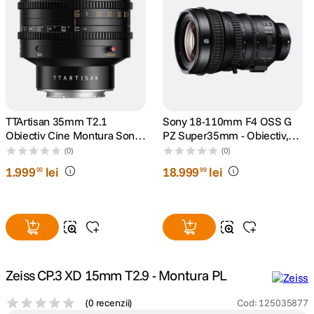
canon sx740 hs
5
.
lavaliera
6
.
card memorie
7
.
TTArtisan 35mm T2.1
Sony 18-110mm F4 OSS G
dji mic mini
8
.
Obiectiv Cine Montura Sony
PZ Super35mm - Obiectiv,
E
Sony E
(0)
(0)
dji osmo
9
.
1
.
999
lei
18
.
999
lei
00
99
insta 360
10
.
Zeiss CP.3 XD 15mm T2.9 - Montura PL
(
0 recenzii
)
Cod
:
125035877