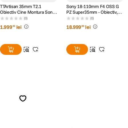
TTArtisan 35mm T2.1
Sony 18-110mm F4 OSS G
Obiectiv Cine Montura Sony
PZ Super35mm - Obiectiv,
E
Sony E
(0)
(0)
1
.
999
lei
18
.
999
lei
00
99
Alatura-te comunitatii creatorilor
Descopera inspiratie, recomandari utile,
ghiduri foto-video si oferte pregatite special
pentru tine.