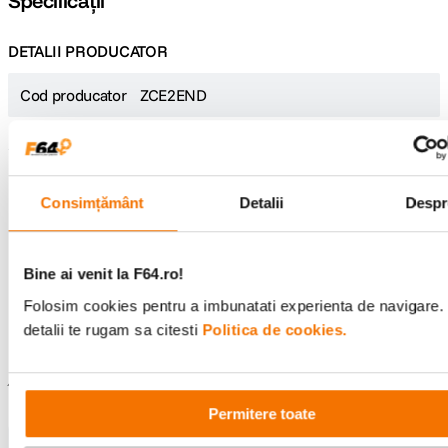
Specificații
DETALII PRODUCATOR
Cod producator
ZCE2END
Raportează o eroare
Consimțământ
Detalii
Despr
Recenzii
Bine ai venit la F64.ro!
Folosim cookies pentru a imbunatati experienta de navigare.
Scrie prima recenzie
detalii te rugam sa citesti
Politica de cookies.
Întrebări și răspunsuri
Permitere toate