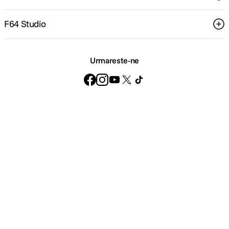
F64 Studio
Urmareste-ne
Loading...
Metode de plata
Unable%20to%20load%20products.%20Ple
Comenzi si suport
+40 21 270 0050
Program de lucru
09:00 - 21:00
Showroom
Bd-ul Unirii 64, Bucuresti