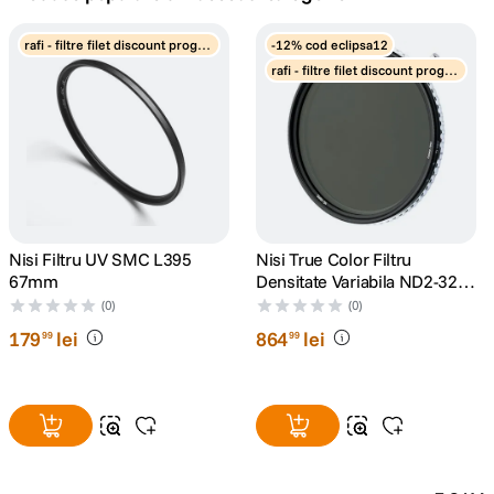
canon sx740 hs
rafi - filtre filet discount progre
-12% cod eclipsa12
5
.
siv
rafi - filtre filet discount progre
siv
lavaliera
6
.
sony fx
7
.
card memorie
8
.
dji mic mini
Nisi Filtru UV SMC L395
Nisi True Color Filtru
9
.
67mm
Densitate Variabila ND2-32
67mm
(0)
(0)
dji osmo
10
.
179
lei
864
lei
99
99