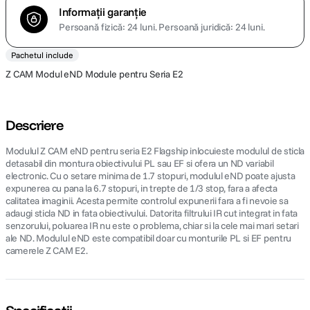
Informații garanție
Persoană fizică: 24 luni.
Persoană juridică: 24 luni.
Pachetul include
Z CAM Modul eND Module pentru Seria E2
Descriere
Modulul Z CAM eND pentru seria E2 Flagship inlocuieste modulul de sticla
detasabil din montura obiectivului PL sau EF si ofera un ND variabil
electronic. Cu o setare minima de 1.7 stopuri, modulul eND poate ajusta
expunerea cu pana la 6.7 stopuri, in trepte de 1/3 stop, fara a afecta
calitatea imaginii. Acesta permite controlul expunerii fara a fi nevoie sa
adaugi sticla ND in fata obiectivului. Datorita filtrului IR cut integrat in fata
senzorului, poluarea IR nu este o problema, chiar si la cele mai mari setari
ale ND. Modulul eND este compatibil doar cu monturile PL si EF pentru
camerele Z CAM E2.