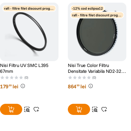
rafi - filtre filet discount progre
-12% cod eclipsa12
siv
rafi - filtre filet discount progre
siv
Nisi Filtru UV SMC L395
Nisi True Color Filtru
67mm
Densitate Variabila ND2-32
67mm
(0)
(0)
179
lei
864
lei
99
99