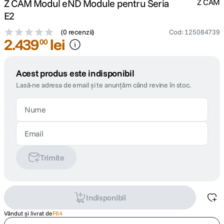
Z CAM Modul eND Module pentru Seria
Z CAM
E2
(
0 recenzii
)
Cod
:
125084739
2
.
439
lei
00
Acest produs este indisponibil
Lasă-ne adresa de email și te anunțăm când revine în stoc.
Trimite
Indisponibil
Vândut și livrat de
F64