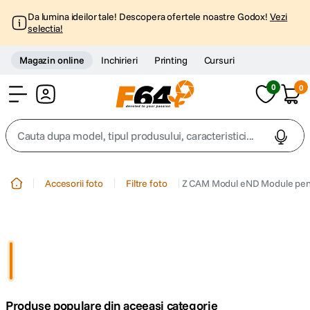
Da lumina ideilor tale! Descopera ofertele noastre Godox!
Vezi
selectia!
Magazin online
Inchirieri
Printing
Cursuri
0
0
Cont
Cauta dupa model, tipul produsului, caracteristici...
Top Cautari
Accesorii foto
Filtre foto
Z CAM Modul eND Module pent
canon g7x
1
.
trepied
2
.
trepied telefon
3
.
Produse populare din aceeasi categorie
peak design
4
.