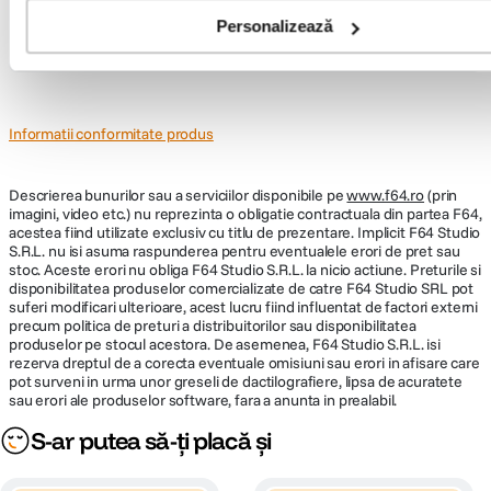
Nu găsești răspunsul pe care îl cauți?
Personalizează
Pune o întrebare
Informatii conformitate produs
Descrierea bunurilor sau a serviciilor disponibile pe
www.f64.ro
(prin
imagini, video etc.) nu reprezinta o obligatie contractuala din partea F64,
acestea fiind utilizate exclusiv cu titlu de prezentare. Implicit F64 Studio
S.R.L. nu isi asuma raspunderea pentru eventualele erori de pret sau
stoc. Aceste erori nu obliga F64 Studio S.R.L. la nicio actiune. Preturile si
disponibilitatea produselor comercializate de catre F64 Studio SRL pot
suferi modificari ulterioare, acest lucru fiind influentat de factori externi
precum politica de preturi a distribuitorilor sau disponibilitatea
produselor pe stocul acestora. De asemenea, F64 Studio S.R.L. isi
rezerva dreptul de a corecta eventuale omisiuni sau erori in afisare care
pot surveni in urma unor greseli de dactilografiere, lipsa de acuratete
sau erori ale produselor software, fara a anunta in prealabil.
S-ar putea să-ți placă și