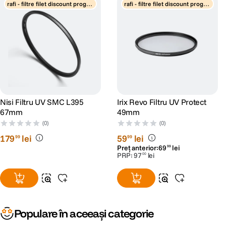
rafi - filtre filet discount progre
rafi - filtre filet discount progre
siv
siv
Nisi Filtru UV SMC L395
Irix Revo Filtru UV Protect
67mm
49mm
(0)
(0)
179
lei
59
lei
99
99
Preț anterior:
69
lei
99
PRP:
97
lei
00
Populare în aceeași categorie