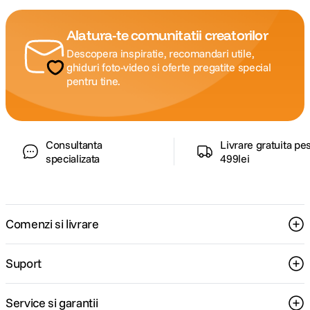
Alatura-te comunitatii creatorilor
Descopera inspiratie, recomandari utile,
ghiduri foto-video si oferte pregatite special
pentru tine.
Consultanta
Livrare gratuita pe
specializata
499lei
Comenzi si livrare
Suport
Service si garantii