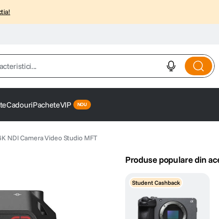
tia!
istici...
te
Cadouri
Pachete
VIP
K NDI Camera Video Studio MFT
Produse populare din ac
Student Cashback