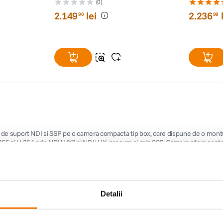
(0)
2
.
149
lei
2
.
236
90
99
de suport NDI si SSP pe o camera compacta tip box, care dispune de o montur
65 si H.264 prin NDI|HX3 si NDI|HX, precum si prin SSP. Camera ofera control
inregistrare utilizand iesirea HDMI. O interfata web bazata pe utilizator si un s
Detalii