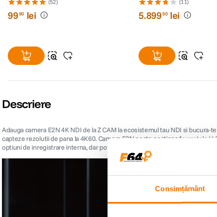
(52)
(11)
99
lei
5
.
899
lei
90
90
Descriere
Adauga camera E2N 4K NDI de la Z CAM la ecosistemul tau NDI si bucura-te 
capteze rezolutii de pana la 4K60. Camera E2N poate gestiona formatele H.2
optiuni de inregistrare interna, dar poti inregistra si pe un sistem extern de 
Consimțământ