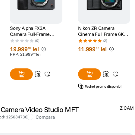
Sony Alpha FX3A
Nikon ZR Camera
Camera Full-Frame
Cinema Full Frame 6K
Cinema Line
Body
(0)
(2)
19
.
999
lei
11
.
999
lei
99
00
PRP:
21
.
999
lei
99
Pachet promo disponibil
 Camera Video Studio MFT
Z CAM
Compara
od
:
125084736