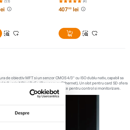
(13)
(4)
lei
407
lei
00
a de obiectiv MFT si un senzor CMOS 4/3" cu ISO dublu nativ, capabil sa
 tally prin NDI si PoE+ (Power over Ethernet). Un slot pentru card SD ofera
et complet de API deschise pot fi utilizate pentru control si monitorizare.
Despre