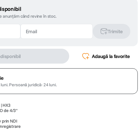
isponibil
te anunțăm când revine în stoc.
Trimite
ndisponibil
Adaugă la favorite
ie
luni.
Persoană juridică: 24 luni.
DI|HX3
O de 4/3"
y prin NDI
inregistrare