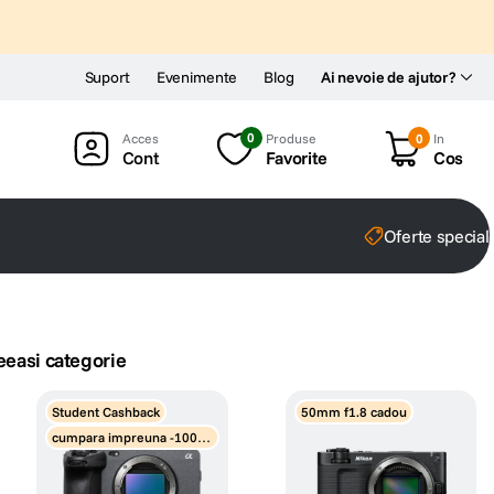
Suport
Evenimente
Blog
Ai nevoie de ajutor?
0
Produse
0
In
Cont
Favorite
Cos
Oferte special
eeasi categorie
Student Cashback
50mm f1.8 cadou
cumpara impreuna -1000 l
ei discount obiective