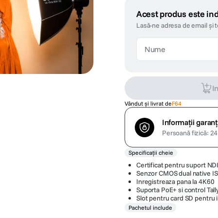
Acest produs este ind
Lasă-ne adresa de email și 
I
Vândut și livrat de
F64
Informații garanț
Persoană fizică: 24 
Specificații cheie
Certificat pentru suport N
Senzor CMOS dual native IS
Inregistreaza pana la 4K60
Suporta PoE+ si control Tall
Slot pentru card SD pentru 
Pachetul include