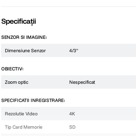
Z CAM E2N – Camera video de studio 4K NDI MFT
Z CAM E2N este o camera video de studio compacta si usoara, echipata cu un 
calitate, oferind flexibilitate in alegerea obiectivelor compatibile.
Specificații
SENZOR SI IMAGINE:
Dimensiune Senzor
4/3"
OBIECTIV:
Zoom optic
Nespecificat
SPECIFICATII INREGISTRARE:
Rezolutie Video
4K
Tip Card Memorie
SD