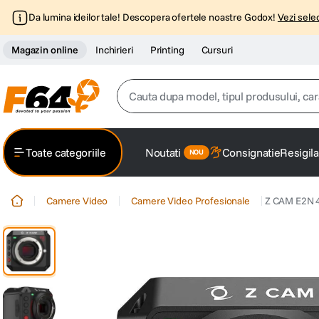
Da lumina ideilor tale! Descopera ofertele noastre Godox!
Vezi selec
Magazin online
Inchirieri
Printing
Cursuri
Cauta dupa model, tipul produsului, caracter
Top Cautari
Toate categoriile
Noutati
Consignatie
Resigila
canon g7x
1
.
Camere Video
Camere Video Profesionale
Z CAM E2N 4
trepied
2
.
trepied telefon
3
.
peak design
4
.
canon sx740 hs
5
.