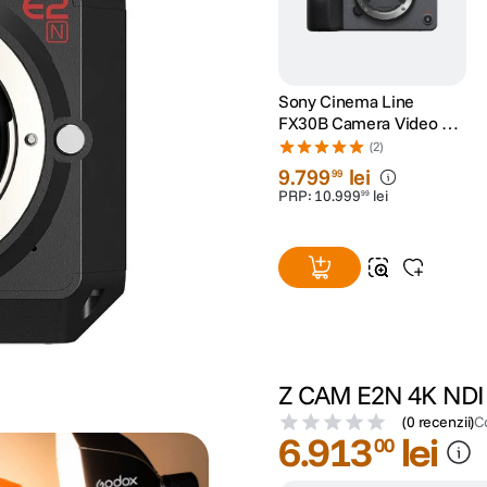
Sony Cinema Line
FX30B Camera Video 4 K
Super 35
(2)
Interchangeable-Lens
9
.
799
lei
99
PRP:
10
.
999
lei
99
Z CAM E2N 4K NDI
(
0 recenzii
)
C
6
.
913
lei
00