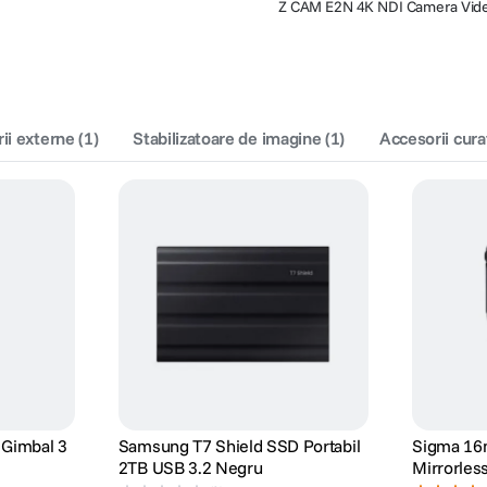
Z CAM E2N 4K NDI Camera Vid
i externe
(
1
)
Stabilizatoare de imagine
(
1
)
Accesorii cura
r Gimbal 3
Samsung T7 Shield SSD Portabil
Sigma 16
2TB USB 3.2 Negru
Mirrorles