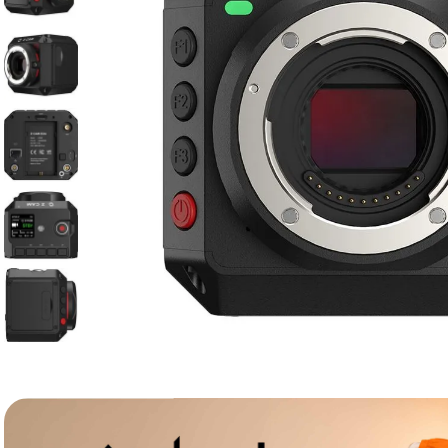
lavaliera
6
.
card memorie
7
.
dji mic mini
8
.
dji osmo
9
.
insta 360
10
.