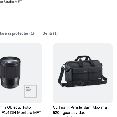
eo Studio MFT
tare si protectie
(
1
)
Genti
(
1
)
mm Obiectiv Foto
Cullmann Amsterdam Maxima
s F1.4 DN Montura MFT
520 - geanta video