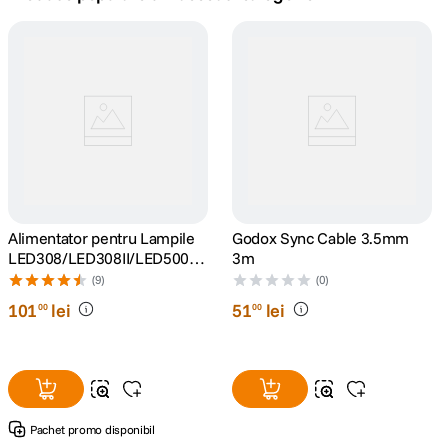
canon sx740 hs
5
.
lavaliera
6
.
card memorie
7
.
ulanzi
8
.
insta 360
Alimentator pentru Lampile
9
.
Godox Sync Cable 3.5mm
LED308/LED308II/LED500L
3m
R/LEDP260C
godox
(9)
(0)
10
.
101
lei
51
lei
00
00
Pachet promo disponibil