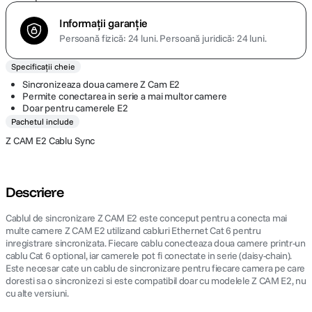
Informații garanție
Persoană fizică: 24 luni.
Persoană juridică: 24 luni.
Specificații cheie
Sincronizeaza doua camere Z Cam E2
Permite conectarea in serie a mai multor camere
Doar pentru camerele E2
Pachetul include
Z CAM E2 Cablu Sync
Descriere
Cablul de sincronizare Z CAM E2 este conceput pentru a conecta mai
multe camere Z CAM E2 utilizand cabluri Ethernet Cat 6 pentru
inregistrare sincronizata. Fiecare cablu conecteaza doua camere printr-un
cablu Cat 6 optional, iar camerele pot fi conectate in serie (daisy-chain).
Este necesar cate un cablu de sincronizare pentru fiecare camera pe care
doresti sa o sincronizezi si este compatibil doar cu modelele Z CAM E2, nu
cu alte versiuni.