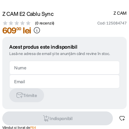
Z CAM E2 Cablu Sync
Z CAM
(
0 recenzii
)
Cod
:
125084747
609
lei
00
Acest produs este indisponibil
Lasă-ne adresa de email și te anunțăm când revine în stoc.
Trimite
Indisponibil
Vândut și livrat de
F64