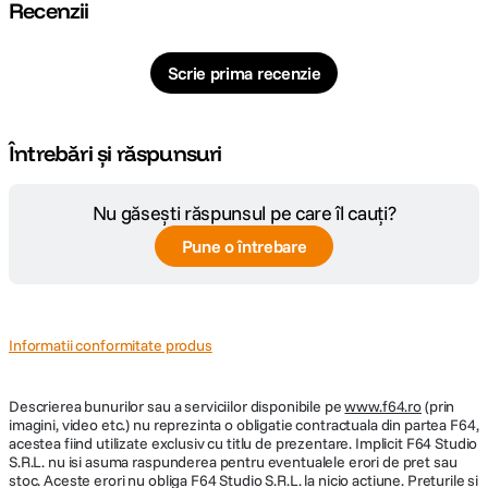
Recenzii
Scrie prima recenzie
Întrebări și răspunsuri
Nu găsești răspunsul pe care îl cauți?
Pune o întrebare
Informatii conformitate produs
Descrierea bunurilor sau a serviciilor disponibile pe
www.f64.ro
(prin
imagini, video etc.) nu reprezinta o obligatie contractuala din partea F64,
acestea fiind utilizate exclusiv cu titlu de prezentare. Implicit F64 Studio
S.R.L. nu isi asuma raspunderea pentru eventualele erori de pret sau
stoc. Aceste erori nu obliga F64 Studio S.R.L. la nicio actiune. Preturile si