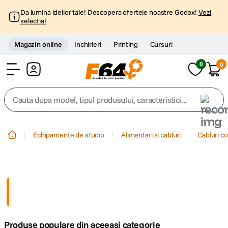
Da lumina ideilor tale! Descopera ofertele noastre Godox!
Vezi
selectia!
Magazin online
Inchirieri
Printing
Cursuri
0
0
Cont
Cauta dupa model, tipul produsului, caracteristici...
Top Cautari
Echipamente de studio
Alimentari si cabluri
Cabluri c
canon g7x
1
.
trepied
2
.
trepied telefon
3
.
Produse populare din aceeasi categorie
peak design
4
.