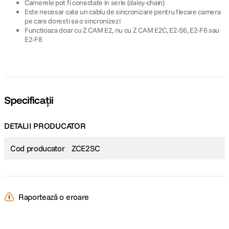
Camerele pot fi conectate in serie (daisy-chain)
Este necesar cate un cablu de sincronizare pentru fiecare camera
pe care doresti sa o sincronizezi
Functioaza doar cu Z CAM E2, nu cu Z CAM E2C, E2-S6, E2-F6 sau
E2-F8
Specificații
DETALII PRODUCATOR
Cod producator
ZCE2SC
Raportează o eroare