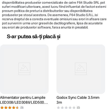
disponibilitatea produselor comercializate de catre F64 Studio SRL pot
suferi modificari ulterioare, acest lucru fiind influentat de factori externi
precum politica de preturi a distribuitorilor sau disponibilitatea
produselor pe stocul acestora. De asemenea, F64 Studio S.R.L. isi
rezerva dreptul de a corecta eventuale omisiuni sau erori in afisare care
pot surveni in urma unor greseli de dactilografiere, lipsa de acuratete
sau erori ale produselor software, fara a anunta in prealabil.
S-ar putea să-ți placă și
Alimentator pentru Lampile
Godox Sync Cable 3.5mm
LED308/LED308II/LED500L
3m
R/LEDP260C
(9)
(0)