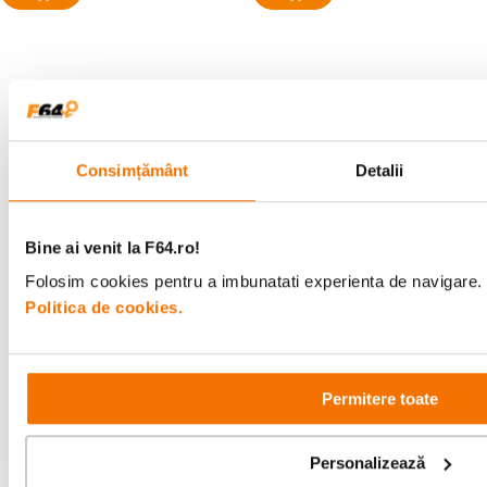
Alatura-te comunitatii creatorilor
Descopera inspiratie, recomandari utile,
Consimțământ
Detalii
ghiduri foto-video si oferte pregatite special
pentru tine.
Bine ai venit la F64.ro!
Folosim cookies pentru a imbunatati experienta de navigare. P
Consultanta
Livrare gratuita pe
Politica de cookies.
specializata
499lei
Permitere toate
Comenzi si livrare
Personalizează
Suport