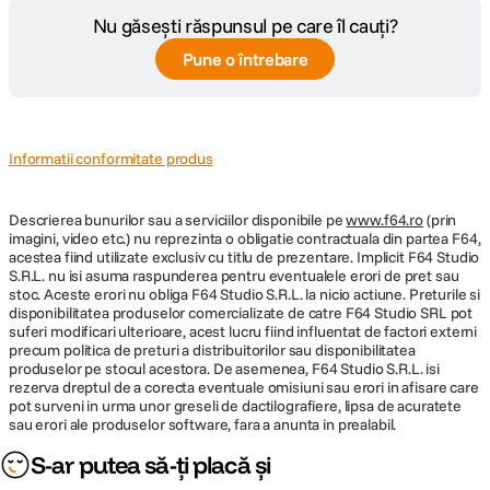
Nu găsești răspunsul pe care îl cauți?
Pune o întrebare
Informatii conformitate produs
Descrierea bunurilor sau a serviciilor disponibile pe
www.f64.ro
(prin
imagini, video etc.) nu reprezinta o obligatie contractuala din partea F64,
acestea fiind utilizate exclusiv cu titlu de prezentare. Implicit F64 Studio
S.R.L. nu isi asuma raspunderea pentru eventualele erori de pret sau
stoc. Aceste erori nu obliga F64 Studio S.R.L. la nicio actiune. Preturile si
disponibilitatea produselor comercializate de catre F64 Studio SRL pot
suferi modificari ulterioare, acest lucru fiind influentat de factori externi
precum politica de preturi a distribuitorilor sau disponibilitatea
produselor pe stocul acestora. De asemenea, F64 Studio S.R.L. isi
rezerva dreptul de a corecta eventuale omisiuni sau erori in afisare care
pot surveni in urma unor greseli de dactilografiere, lipsa de acuratete
sau erori ale produselor software, fara a anunta in prealabil.
S-ar putea să-ți placă și