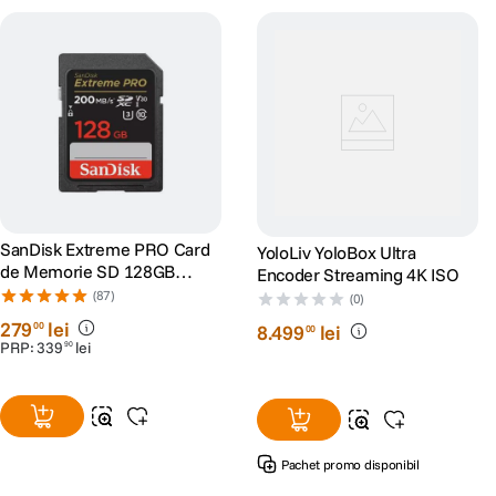
SanDisk Extreme PRO Card
YoloLiv YoloBox Ultra
de Memorie SD 128GB
Encoder Streaming 4K ISO
SDXC UHS-I Class 10 U3 V30
(87)
(0)
+ 2 Ani RescuePRO Deluxe
279
lei
00
8
.
499
lei
00
PRP:
339
lei
90
Pachet promo disponibil