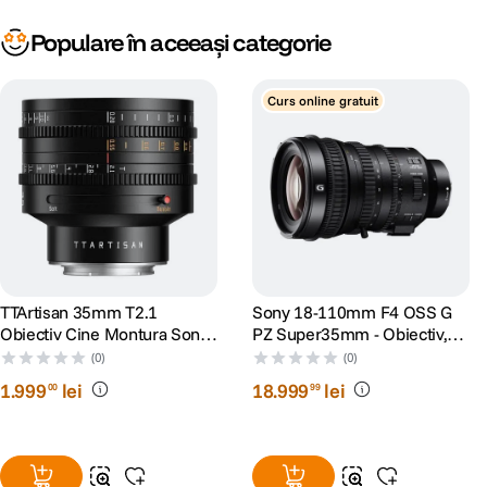
Populare în aceeași categorie
Curs online gratuit
TTArtisan 35mm T2.1
Sony 18-110mm F4 OSS G
Obiectiv Cine Montura Sony
PZ Super35mm - Obiectiv,
E
Sony E
(0)
(0)
1
.
999
lei
18
.
999
lei
00
99