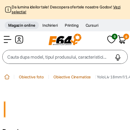
Da lumina ideilor tale! Descopera ofertele noastre Godox!
Vezi
selectia!
Magazin online
Inchirieri
Printing
Cursuri
0
0
Cont
Cauta dupa model, tipul produsului, caracteristici...
Top Cautari
Obiective foto
Obiective Cinematice
YoloLiv 18mm f/1.
canon g7x
1
.
trepied
2
.
trepied telefon
3
.
peak design
4
.