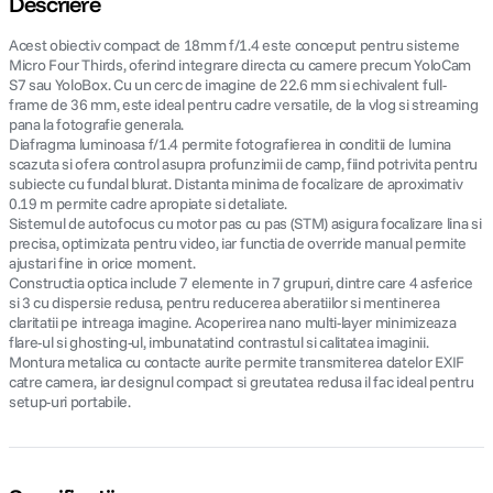
Descriere
Acest obiectiv compact de 18mm f/1.4 este conceput pentru sisteme
canon sx740 hs
5
.
Micro Four Thirds, oferind integrare directa cu camere precum YoloCam
S7 sau YoloBox. Cu un cerc de imagine de 22.6 mm si echivalent full-
lavaliera
6
.
frame de 36 mm, este ideal pentru cadre versatile, de la vlog si streaming
pana la fotografie generala.
Diafragma luminoasa f/1.4 permite fotografierea in conditii de lumina
sony fx
7
.
scazuta si ofera control asupra profunzimii de camp, fiind potrivita pentru
subiecte cu fundal blurat. Distanta minima de focalizare de aproximativ
0.19 m permite cadre apropiate si detaliate.
card memorie
8
.
Sistemul de autofocus cu motor pas cu pas (STM) asigura focalizare lina si
precisa, optimizata pentru video, iar functia de override manual permite
dji mic mini
9
.
ajustari fine in orice moment.
Constructia optica include 7 elemente in 7 grupuri, dintre care 4 asferice
si 3 cu dispersie redusa, pentru reducerea aberatiilor si mentinerea
dji osmo
10
.
claritatii pe intreaga imagine. Acoperirea nano multi-layer minimizeaza
flare-ul si ghosting-ul, imbunatatind contrastul si calitatea imaginii.
Montura metalica cu contacte aurite permite transmiterea datelor EXIF
catre camera, iar designul compact si greutatea redusa il fac ideal pentru
setup-uri portabile.