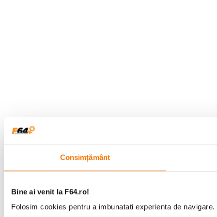
Difuzor si sunet
Efecte audio: Dolby Audio
Difuzor: gama completa 5 W x 2
Electric
Putere nominala: ≤ 120.0 W
Consum de energie in standby: ≤ 0.50 W
Oprire automata: compatibilitate
Intrare: 19.0 V ⎓ 6.32 A
Zgomot: ≤ 30 dB(A) (mod Cinema la o temperatura ambianta
de 25 °C)
Temperatura / umiditate de depozitare: -20 °C - 55 °C, ≤ 90%
UR
Temperatura / umiditate de functionare: 0 °C - 40 °C, ≤ 20% UR
- 80% UR
Consimțământ
Bine ai venit la F64.ro!
Folosim cookies pentru a imbunatati experienta de navigare. P