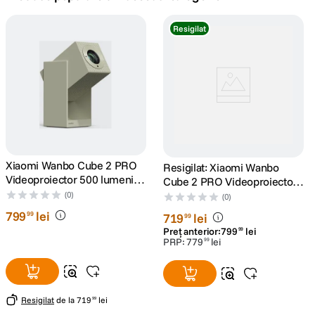
canon sx740 hs
Resigilat
5
.
lavaliera
6
.
card memorie
7
.
dji mic mini
8
.
dji osmo
Xiaomi Wanbo Cube 2 PRO
9
.
Resigilat: Xiaomi Wanbo
Videoproiector 500 lumeni
Cube 2 PRO Videoproiector
Full HD 1920x1080 Android
500 lumeni Full HD
(0)
insta 360
(0)
10
.
TV 11 Verde
1920x1080 Android TV 11
799
lei
99
719
lei
99
Verde - RS125098321-1
Preț anterior:
799
lei
99
PRP:
779
lei
99
Resigilat
de la
719
lei
99