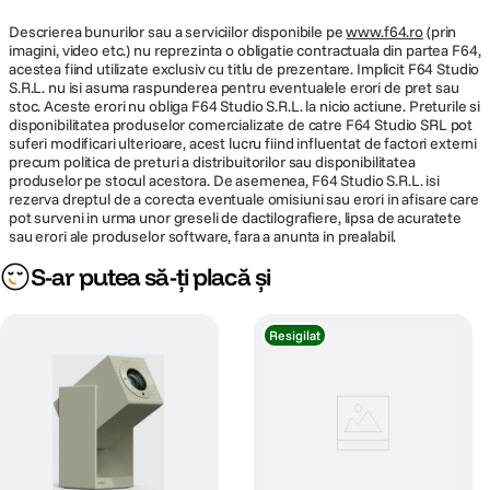
Descrierea bunurilor sau a serviciilor disponibile pe
www.f64.ro
(prin
imagini, video etc.) nu reprezinta o obligatie contractuala din partea F64,
acestea fiind utilizate exclusiv cu titlu de prezentare. Implicit F64 Studio
S.R.L. nu isi asuma raspunderea pentru eventualele erori de pret sau
stoc. Aceste erori nu obliga F64 Studio S.R.L. la nicio actiune. Preturile si
disponibilitatea produselor comercializate de catre F64 Studio SRL pot
suferi modificari ulterioare, acest lucru fiind influentat de factori externi
precum politica de preturi a distribuitorilor sau disponibilitatea
produselor pe stocul acestora. De asemenea, F64 Studio S.R.L. isi
rezerva dreptul de a corecta eventuale omisiuni sau erori in afisare care
pot surveni in urma unor greseli de dactilografiere, lipsa de acuratete
sau erori ale produselor software, fara a anunta in prealabil.
Procesor de inalta performanta pentru utilizare optimizata
S-ar putea să-ți placă și
Cu un cip MT9630 de inalta performanta si spatiu generos de
stocare 2 GB + 16 GB, proiectorul asigura performanta
Resigilat
puternica pentru cerintele de utilizare zilnica si ofera
divertisment continuu.
Divertisment preferat intr-un singur loc cu Google TV
Google TV reuneste filmele si serialele de pe platformele la