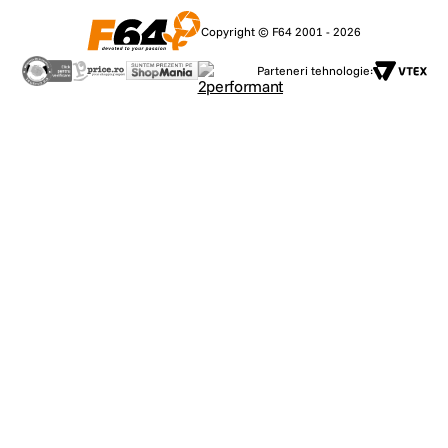
Specificatii:
Afisaj
Copyright © F64 2001 - 2026
Tehnologie afisaj: LCD
Luminozitate: 400 lumeni ANSI
Parteneri tehnologie:
Rezolutie: 1920 x 1080P
Raport de proiectie: 1.21:1
Dimensiuni ecran: 40"-120" (recomandare: 60"-100")
Focalizare lentila: focalizare automata
Corectie distorsiune trapezoidala a imaginii: corectie automata
Evitare automata a obstacolelor: compatibilitate
Aliniere automata a ecranului: compatibilitate
Metoda de proiectie: inainte, lateral, sus (15°)
Hardware
Procesor: platforma cip de inalta performanta MT9630
Spatiu de stocare incorporat: 2 GB DDR3 / 16 GB eMMC
Sistem
Sistem: sistem de operare Android TV
Oglindire afisaj: Google Cast
Bluetooth: Bluetooth 5.0
Conectivitate wireless: Wi-Fi IEEE 802.11 a/b/g/n/ac 2.4 GHz / 5
GHz