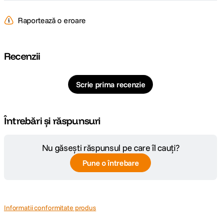
multe detalii.
Raportează o eroare
Ecran ultra-wide de 120 de inchi pentru divertisment captivant
Recenzii
Cu un raport de proiectie de 1.21:1, poti proiecta un ecran
mare, cu dimensiuni intre 40 si 120 de inchi, oriunde te afli.
Scrie prima recenzie
Reglare automata pentru proiectie usoara in orice mediu
Întrebări și răspunsuri
Corectia automata omnidirectionala a distorsiunii trapezoidale
ajusteaza imaginea in mod inteligent, astfel incat sa poti
Nu găsești răspunsul pe care îl cauți?
proiecta cu usurinta o imagine dreptunghiulara, indiferent de
pozitionarea proiectorului.
Pune o întrebare
Informatii conformitate produs