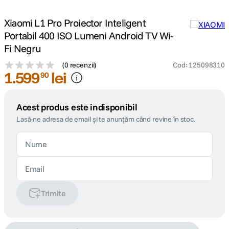
Xiaomi L1 Pro Proiector Inteligent
Portabil 400 ISO Lumeni Android TV Wi-
Fi Negru
(
0 recenzii
)
Cod
:
125098310
1
.
599
lei
90
Acest produs este indisponibil
Lasă-ne adresa de email și te anunțăm când revine în stoc.
Trimite