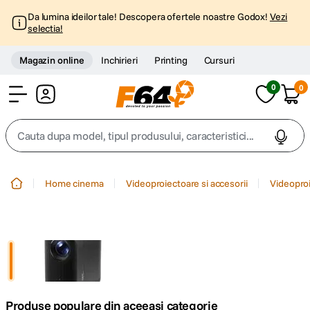
Da lumina ideilor tale! Descopera ofertele noastre Godox!
Vezi
selectia!
Magazin online
Inchirieri
Printing
Cursuri
0
0
Cont
Cauta dupa model, tipul produsului, caracteristici...
Top Cautari
Home cinema
Videoproiectoare si accesorii
Videopro
canon g7x
1
.
trepied
2
.
trepied telefon
3
.
Produse populare din aceeasi categorie
peak design
4
.