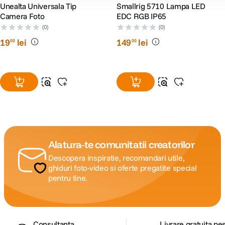
Unealta Universala Tip
Smallrig 5710 Lampa LED
Camera Foto
EDC RGB IP65
(0)
(0)
19
lei
149
lei
00
00
Alatura-te comunitatii creatorilor
Descopera inspiratie, recomandari utile,
ghiduri foto-video si oferte pregatite special
pentru tine.
Consultanta
Livrare gratuita pe