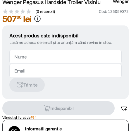
Wenger Pegasus Hardside Troller Visiniu
Wenger
(
0 recenzii
)
Cod
:
125059072
507
lei
00
Acest produs este indisponibil
Lasă-ne adresa de email și te anunțăm când revine în stoc.
Trimite
Indisponibil
Vândut și livrat de
F64
Informații garanție