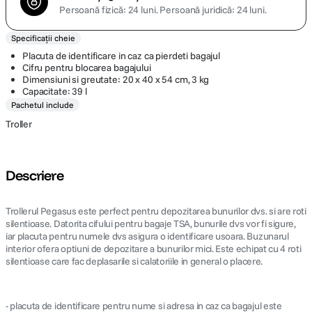
Persoană fizică: 24 luni.
Persoană juridică: 24 luni.
Specificații cheie
Placuta de identificare in caz ca pierdeti bagajul
Cifru pentru blocarea bagajului
Dimensiuni si greutate: 20 x 40 x 54 cm, 3 kg
Capacitate: 39 l
Pachetul include
Troller
Descriere
Trollerul Pegasus este perfect pentru depozitarea bunurilor dvs. si are roti
silentioase. Datorita cifului pentru bagaje TSA, bunurile dvs vor fi sigure,
iar placuta pentru numele dvs asigura o identificare usoara. Buzunarul
interior ofera optiuni de depozitare a bunurilor mici. Este echipat cu 4 roti
silentioase care fac deplasarile si calatoriile in general o placere.
- placuta de identificare pentru nume si adresa in caz ca bagajul este