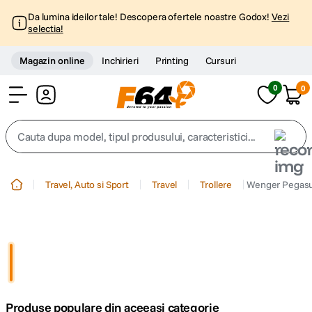
Da lumina ideilor tale! Descopera ofertele noastre Godox!
Vezi
selectia!
Magazin online
Inchirieri
Printing
Cursuri
0
0
Cont
Cauta dupa model, tipul produsului, caracteristici...
Top Cautari
Travel, Auto si Sport
Travel
Trollere
Wenger Pegasus
canon g7x
1
.
trepied
2
.
trepied telefon
3
.
Produse populare din aceeasi categorie
peak design
4
.