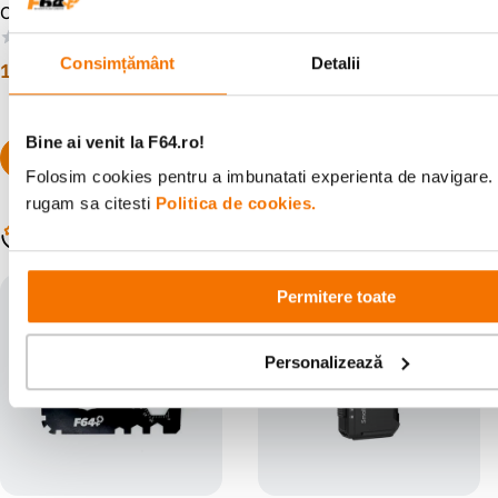
Camera Foto
Pouch Geanta Accesorii de
Calatorie Negru
(0)
(2)
Consimțământ
Detalii
19
lei
356
lei
00
00
Bine ai venit la F64.ro!
Folosim cookies pentru a imbunatati experienta de navigare. P
rugam sa citesti
Politica de cookies.
Populare în aceeași categorie
Permitere toate
Personalizează