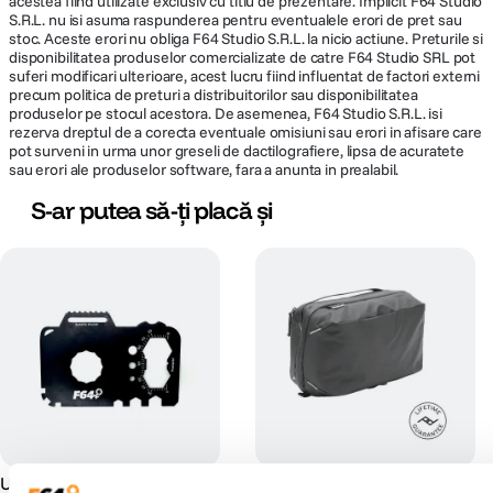
acestea fiind utilizate exclusiv cu titlu de prezentare. Implicit F64 Studio
S.R.L. nu isi asuma raspunderea pentru eventualele erori de pret sau
stoc. Aceste erori nu obliga F64 Studio S.R.L. la nicio actiune. Preturile si
disponibilitatea produselor comercializate de catre F64 Studio SRL pot
suferi modificari ulterioare, acest lucru fiind influentat de factori externi
precum politica de preturi a distribuitorilor sau disponibilitatea
produselor pe stocul acestora. De asemenea, F64 Studio S.R.L. isi
rezerva dreptul de a corecta eventuale omisiuni sau erori in afisare care
pot surveni in urma unor greseli de dactilografiere, lipsa de acuratete
sau erori ale produselor software, fara a anunta in prealabil.
S-ar putea să-ți placă și
Unealta Universala Tip
Peak Design Travel Wash