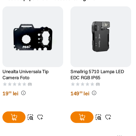
canon sx740 hs
5
.
lavaliera
6
.
card memorie
7
.
ulanzi
8
.
insta 360
Unealta Universala Tip
Smallrig 5710 Lampa LED
9
.
Camera Foto
EDC RGB IP65
(0)
(0)
godox
10
.
19
lei
149
lei
00
00