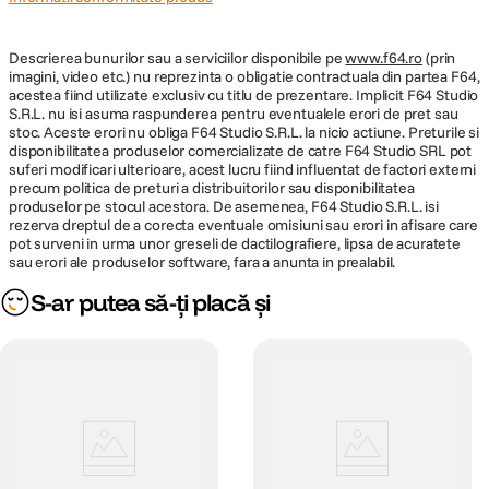
cataramelor tip gatekeeper si a sistemelor de ajustare cu blocare,
prevazute cu catarame cu eliberare laterala. Cu sase puncte diferite de
atasare pe rucsac, aceste curele iti permit sa fixezi un trepied in partea
Descrierea bunurilor sau a serviciilor disponibile pe
www.f64.ro
(prin
inferioara sau o jacheta in partea frontala a rucsacului, transformand
imagini, video etc.) nu reprezinta o obligatie contractuala din partea F64,
rucsacul PRVKE intr-o statie de lucru stabila si practica.
acestea fiind utilizate exclusiv cu titlu de prezentare. Implicit F64 Studio
S.R.L. nu isi asuma raspunderea pentru eventualele erori de pret sau
Specificatii
stoc. Aceste erori nu obliga F64 Studio S.R.L. la nicio actiune. Preturile si
Rezistenta la apa: da
disponibilitatea produselor comercializate de catre F64 Studio SRL pot
Volum maxim: 31 L
suferi modificari ulterioare, acest lucru fiind influentat de factori externi
Interior captusit: Da
precum politica de preturi a distribuitorilor sau disponibilitatea
Materiale: Exterior din nailon
produselor pe stocul acestora. De asemenea, F64 Studio S.R.L. isi
Dimensiuni: Externe: 47 x 30,5 x 16,5 cm / Interne: 44,5 x 27,9 x 14 cm
rezerva dreptul de a corecta eventuale omisiuni sau erori in afisare care
Greutate: 1,5 kg
pot surveni in urma unor greseli de dactilografiere, lipsa de acuratete
sau erori ale produselor software, fara a anunta in prealabil.
S-ar putea să-ți placă și