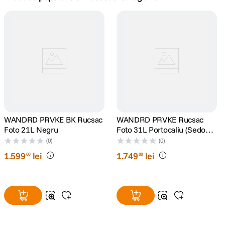
canon sx740 hs
5
.
lavaliera
6
.
sony fx
7
.
card memorie
8
.
dji mic mini
WANDRD PRVKE BK Rucsac
9
.
WANDRD PRVKE Rucsac
Foto 21L Negru
Foto 31L Portocaliu (Sedona
Orange)
dji osmo
(0)
(0)
10
.
1
.
599
lei
1
.
749
lei
00
00