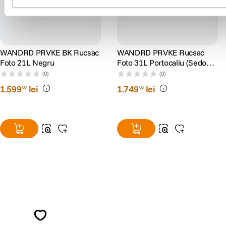
WANDRD PRVKE BK Rucsac
WANDRD PRVKE Rucsac
Foto 21L Negru
Foto 31L Portocaliu (Sedona
Orange)
(0)
(0)
1
.
599
lei
1
.
749
lei
00
00
Alatura-te comunitatii creatorilor
Descopera inspiratie, recomandari utile,
ghiduri foto-video si oferte pregatite special
pentru tine.