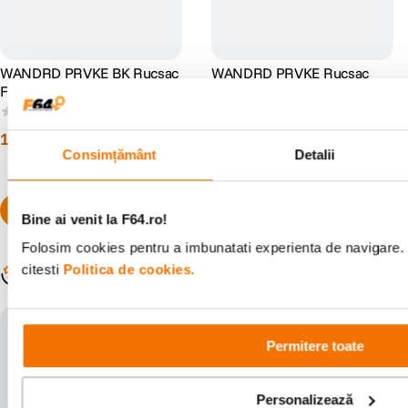
WANDRD PRVKE BK Rucsac
WANDRD PRVKE Rucsac
Foto 21L Negru
Foto 31L Portocaliu (Sedona
Orange)
(0)
(0)
1
.
599
lei
1
.
749
lei
00
00
Consimțământ
Detalii
Bine ai venit la F64.ro!
Folosim cookies pentru a imbunatati experienta de navigare. 
Populare în aceeași categorie
citesti
Politica de cookies.
Permitere toate
Personalizează