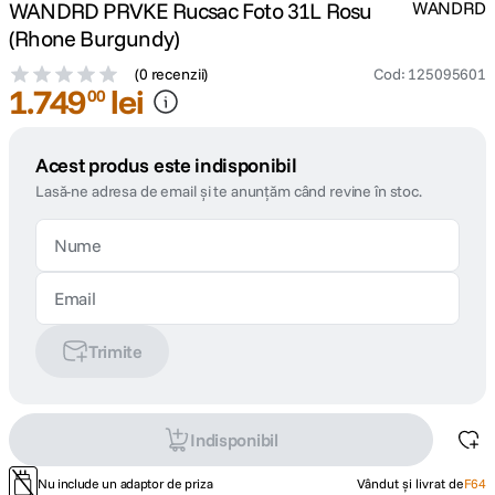
WANDRD PRVKE Rucsac Foto 31L Rosu
WANDRD
(Rhone Burgundy)
(
0 recenzii
)
Cod
:
125095601
1
.
749
lei
00
Acest produs este indisponibil
Lasă-ne adresa de email și te anunțăm când revine în stoc.
Trimite
Indisponibil
Nu include un adaptor de priza
Vândut și livrat de
F64