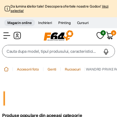
Da lumina ideilor tale! Descopera ofertele noastre Godox!
Vezi
selectia!
Magazin online
Inchirieri
Printing
Cursuri
0
0
Cont
Cauta dupa model, tipul produsului, caracteristici...
Top Cautari
Accesorii foto
Genti
Rucsacuri
WANDRD PRVKE Ruc
canon g7x
1
.
trepied
2
.
trepied telefon
3
.
Produse populare din aceeasi categorie
peak design
4
.