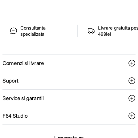
Consultanta
Livrare gratuita pe
specializata
499lei
Comenzi si livrare
Suport
Service si garantii
F64 Studio
Urmareste-ne