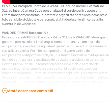
PRVKE V4 Backpack Photo de la WANDRD include rucsacul versatil de
31L, cu insert Camera Cube personalizabil si curele pentru accesorii.
Ofera transport confortabil si protectie organizata pentru echipamentele
foto sensibile si obiectele personale, atat in deplasarile zilnice, cat si in
aventurile de weekend.
WANDRD PRVKE Backpack V4
Rucsacul versatil PRVKE Backpack V4 de 31L de la WANDRD ofera spatiu
generos pentru calatorii mai lungi si transportul unui volum mare de
echipamente, avand un design atent gandit pentru aventuri de weekend
sau utilizare zilnica. Permite transportul unei game variate de
echipamente si dispozitive tech, cu un sistem de inchidere roll-top care se
extinde pentru a mari capacitatea de depozitare a obiectelor personale.
Rolltop-ul dispune de un fermoar cu acces rapid si de o pereche de
manere magnetice superioare care se inchid peste acesta pentru
transport confortabil. Bretelele ergonomice captusite sunt atasate direct
de corpul rucsacului, nu de panoul din spate, pentru o distributie mai buna
a greutatii, si sunt completate de o curea pentru stern pentru confort si
siguranta sporita. Panoul dorsal asigura un flux de aer imbunatatit pentru
Arată descrierea completă
confort pe durata intregii zile, iar deschiderea laterala permite acces rapid
la echipamentele foto sau alte obiecte esentiale. Camera Cube-ul se
aliniaza cu deschiderea laterala si este fixat in siguranta cu elemente de
prindere interioare. Interiorul este personalizabil si include buzunare
captusite pentru laptop si tableta, precum si mai multe buzunare cu