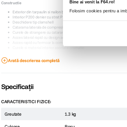
Bine ai venit la F64.ro!
Constructie
Folosim cookies pentru a imbu
Exterior din tarpaulin si nailon balistic 1690D
Interior P200 denier cu strat PU
Deschidere tip clamshell
Catarama laterala de compresie
Curele de strangere cu catarame metalice
Acces lateral rapid cu design adanc
Acces rapid cu fermoar la compartimentul rolltop
Curele si material interior asortate cromatic
Arată descrierea completă
Specificatii:
Volum: 15L – 19L
Greutate: 1,3 kg
Dimensiuni externe: 40,6 x 27,9 x 13,9 cm (fara rolltop extins)
Specificații
Dimensiuni interne: 40,6 x 27,3 x 10,8 cm
Acces lateral: 22,9 x 10,8 cm
Dimensiuni compartiment laptop: 31,1 x 24,8 x 1,9 cm
CARACTERISTICI FIZICE:
Materiale: Tarpaulin P900D, nailon balistic N840D, interior P200D, na
Greutate
1.3 kg
Culoare
Rosu