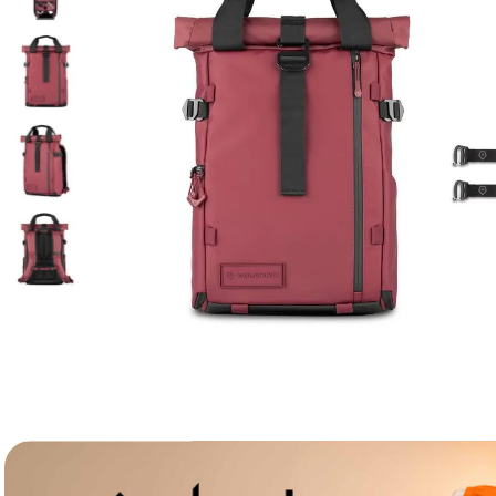
lavaliera
6
.
card memorie
7
.
dji mic mini
8
.
dji osmo
9
.
insta 360
10
.