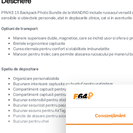
Descriere
PRVKE 15 Backpack Photo Bundle de la WANDRD include rucsacul versatil de 1
sensibile si obiectele personale, atat in deplasarile zilnice, cat si in aventuri
Optiuni de transport
Manere superioare duble, magnetice, care se inchid usor si ofera o pr
Bretele ergonomice captusite
Curea sternala pentru confort si stabilitate imbunatatite
Manson pentru troler, care permite atasarea rucsacului pe manerul ba
Spatiu de depozitare
Organizare personalizabila
Buzunare interioare captusite cu burduf pentru extindere
Compartiment captusit pentru laptop de 16"
Compartiment captusit pentru tableta de 12,9"
Buzunar extensibil pentru sticla de apa sau trepied
Buzunar securizat pentru pasaport
Buzunar ascuns pentru AirTag in compartimentul de laptop
Consimțământ
Puncte de atasare pentru accesorii
Buzunar pentru chei