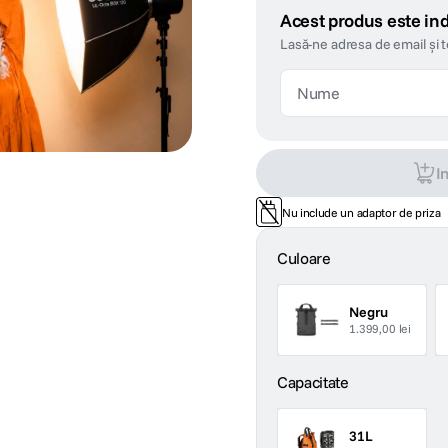
Acest produs este ind
Lasă-ne adresa de email și 
I
Nu include un adaptor de priza
Culoare
Negru
1.399,00 lei
Capacitate
31L