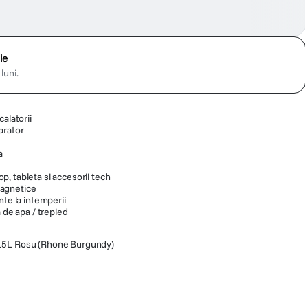
ie
luni.
alatorii
arator
a
, tableta si accesorii tech
agnetice
nte la intemperii
a de apa / trepied
5L Rosu (Rhone Burgundy)