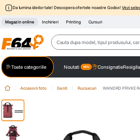
Da lumina ideilor tale! Descopera ofertele noastre Godox!
Vezi selec
Magazin online
Inchirieri
Printing
Cursuri
Cauta dupa model, tipul produsului, caracter
Top Cautari
Toate categoriile
Noutati
Consignatie
Resigila
canon g7x
1
.
Accesorii foto
Genti
Rucsacuri
WANDRD PRVKE Ruc
trepied
2
.
trepied telefon
3
.
peak design
4
.
canon sx740 hs
5
.