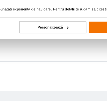
natati experienta de navigare. Pentru detalii te rugam sa citest
Personalizează
ilon Nylex, fermoare YKK