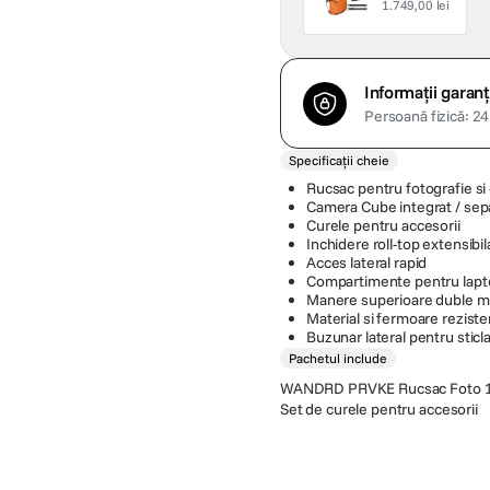
1.749,00 lei
Informații garanț
Persoană fizică: 24 
Specificații cheie
Rucsac pentru fotografie si c
Camera Cube integrat / sep
Curele pentru accesorii
Inchidere roll-top extensibil
Acces lateral rapid
Compartimente pentru laptop
Manere superioare duble m
Material si fermoare reziste
Buzunar lateral pentru sticl
Pachetul include
WANDRD PRVKE Rucsac Foto 1
Set de curele pentru accesorii