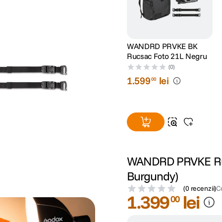
WANDRD PRVKE BK
Rucsac Foto 21L Negru
(0)
1
.
599
lei
00
WANDRD PRVKE Ruc
Burgundy)
(
0 recenzii
)
C
1
.
399
lei
00