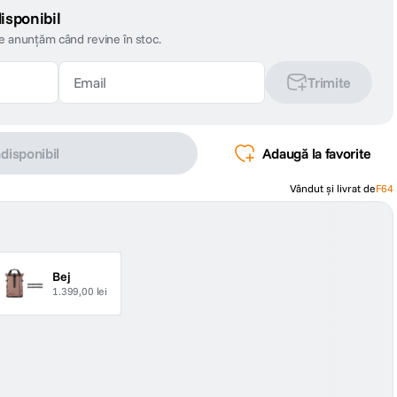
isponibil
te anunțăm când revine în stoc.
Trimite
ndisponibil
Adaugă la favorite
Vândut și livrat de
F64
Bej
1.399,00 lei