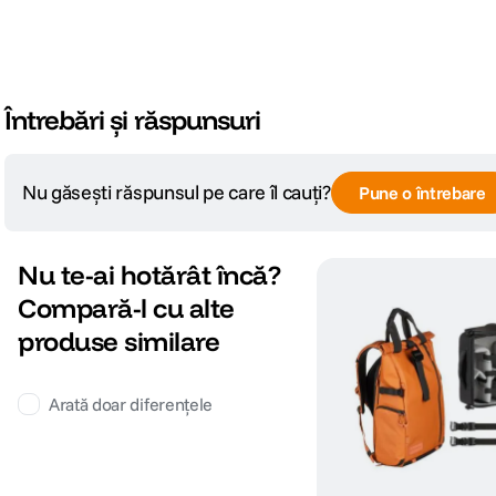
Întrebări și răspunsuri
Nu găsești răspunsul pe care îl cauți?
Pune o întrebare
Nu te-ai hotărât încă?
Compară-l cu alte
produse similare
Arată doar diferențele