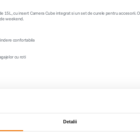
5L, cu insert Camera Cube integrat si un set de curele pentru accesorii. Of
le de weekend.
indere confortabila
gajelor cu roti
Detalii