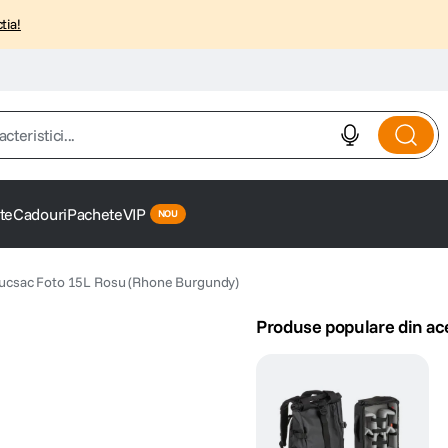
tia!
istici...
te
Cadouri
Pachete
VIP
sac Foto 15L Rosu (Rhone Burgundy)
Produse populare din ac