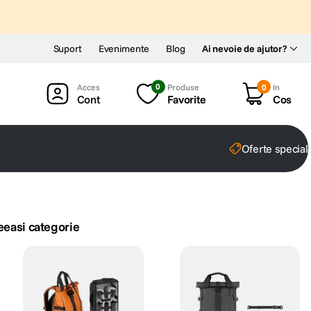
Suport
Evenimente
Blog
Ai nevoie de ajutor?
0
Produse
0
In
Cont
Favorite
Cos
Oferte special
eeasi categorie