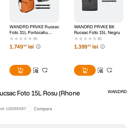
WANDRD PRVKE Rucsac
WANDRD PRVKE BK
Foto 31L Portocaliu
Rucsac Foto 15L Negru
(Sedona Orange)
(0)
(0)
1
.
749
lei
1
.
399
lei
00
00
sac Foto 15L Rosu (Rhone
WANDRD
Compara
od
:
125095587