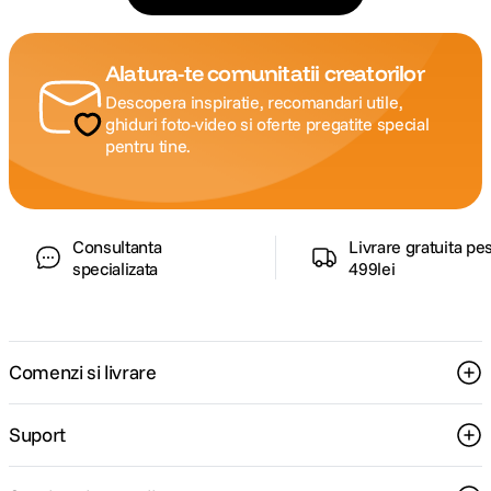
Alatura-te comunitatii creatorilor
Descopera inspiratie, recomandari utile,
ghiduri foto-video si oferte pregatite special
pentru tine.
Consultanta
Livrare gratuita pe
specializata
499lei
Comenzi si livrare
Suport