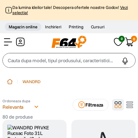
Da lumina ideilor tale! Descopera ofertele noastre Godox!
Vezi
selectia!
Magazin online
Inchirieri
Printing
Cursuri
0
0
Cont
Cauta dupa model, tipul produsului, caracteristici...
Top Cautari
WANDRD
canon g7x
1
.
Ordoneaza dupa
Filtreaza
trepied
Relevanta
2
.
80
de produse
trepied telefon
3
.
peak design
4
.