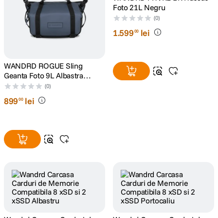
Foto 21L Negru
(0)
1
.
599
lei
00
WANDRD ROGUE Sling
Geanta Foto 9L Albastra
(Aegean Blue)
(0)
899
lei
00