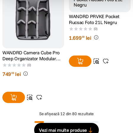
WANDRD PRVKE Pocket
Rucsac Foto 21L Negru
(0)
1
.
699
lei
00
WANDRD Camera Cube Pro
Deep Organizator Modular
pentru FERNWEH si PRVKE
(0)
41L
749
lei
00
Se afișează
12 din 80 rezultate
Vezi mai multe produse