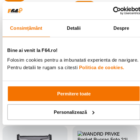
Consimțământ
Detalii
Despre
Bine ai venit la F64.ro!
WANDRD ROGUE Sling
Geanta Foto 9L Bej (Yuma Tan)
Folosim cookies pentru a imbunatati experienta de navigare.
WANDRD Camera Cube
(0)
Pentru detalii te rugam sa citesti
Politica de cookies.
Essential Deep Organizator
899
lei
00
Modular pentru FERNWEH si
(0)
PRVKE 41L
479
lei
00
Permitere toate
Personalizează