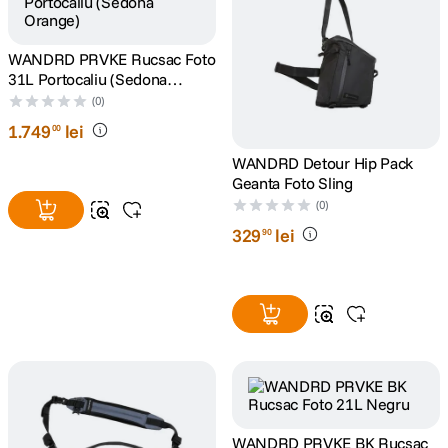
canon sx740 hs
5
.
WANDRD PRVKE Rucsac Foto
31L Portocaliu (Sedona
lavaliera
6
.
Orange)
(0)
1
.
749
lei
00
sony fx
7
.
WANDRD Detour Hip Pack
Geanta Foto Sling
card memorie
8
.
(0)
dji mic mini
329
lei
90
9
.
dji osmo
10
.
WANDRD PRVKE BK Rucsac