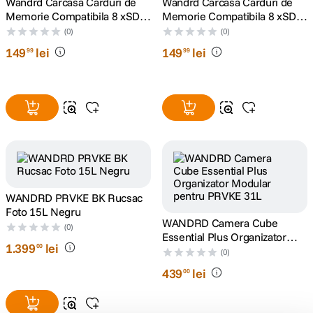
Wandrd Carcasa Carduri de
Wandrd Carcasa Carduri de
Memorie Compatibila 8 xSD si
Memorie Compatibila 8 xSD si
2 xSSD Albastru
2 xSSD Portocaliu
(0)
(0)
149
lei
149
lei
99
99
WANDRD PRVKE BK Rucsac
Foto 15L Negru
WANDRD Camera Cube
(0)
Essential Plus Organizator
1
.
399
lei
00
Modular pentru PRVKE 31L
(0)
439
lei
00