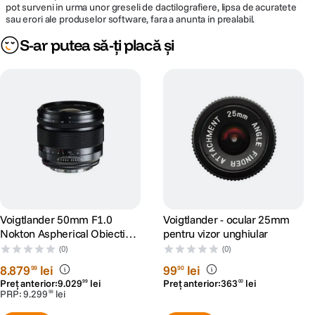
pot surveni in urma unor greseli de dactilografiere, lipsa de acuratete
sau erori ale produselor software, fara a anunta in prealabil.
S-ar putea să-ți placă și
Voigtlander 50mm F1.0
Voigtlander - ocular 25mm
Nokton Aspherical Obiectiv
pentru vizor unghiular
Foto Mirrorless Montura
(0)
(0)
Canon RF
8
.
879
lei
99
lei
99
90
Preț anterior:
9
.
029
lei
Preț anterior:
363
lei
99
00
PRP:
9
.
299
lei
99