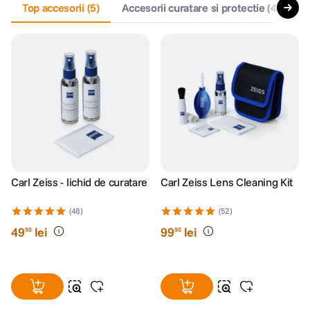
Top accesorii
(
5
)
Accesorii curatare si protectie
(
4
)
F
Carl Zeiss - lichid de curatare
Carl Zeiss Lens Cleaning Kit
(48)
(52)
49
lei
99
lei
90
90