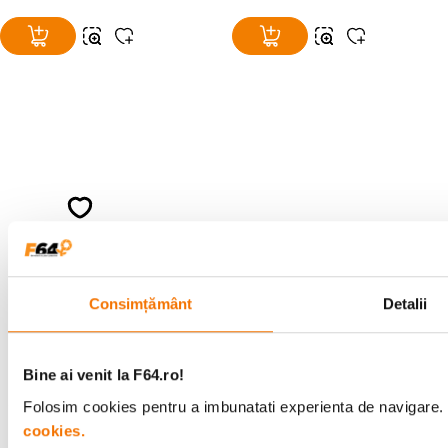
Alatura-te comunitatii creatorilor
Descopera inspiratie, recomandari utile,
ghiduri foto-video si oferte pregatite special
pentru tine.
Consimțământ
Detalii
Consultanta
Livrare gratuita pe
specializata
499lei
Bine ai venit la F64.ro!
Folosim cookies pentru a imbunatati experienta de navigare. P
cookies.
Comenzi si livrare