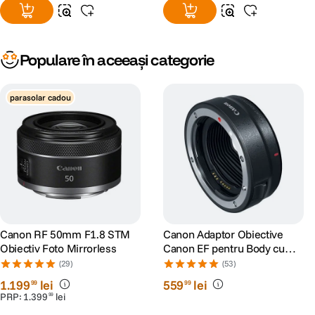
Populare în aceeași categorie
parasolar cadou
Canon RF 50mm F1.8 STM
Canon Adaptor Obiective
Obiectiv Foto Mirrorless
Canon EF pentru Body cu
Montura RF
(29)
(53)
1
.
199
lei
559
lei
99
99
PRP:
1
.
399
lei
99