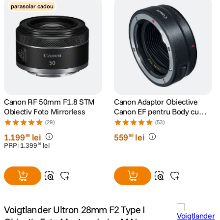
parasolar cadou
canon sx740 hs
5
.
lavaliera
6
.
sony fx
7
.
card memorie
8
.
Canon RF 50mm F1.8 STM
Canon Adaptor Obiective
Obiectiv Foto Mirrorless
Canon EF pentru Body cu
dji mic mini
9
.
Montura RF
(29)
(53)
1
.
199
lei
559
lei
99
99
dji osmo
10
.
PRP:
1
.
399
lei
99
Voigtlander Ultron 28mm F2 Type I