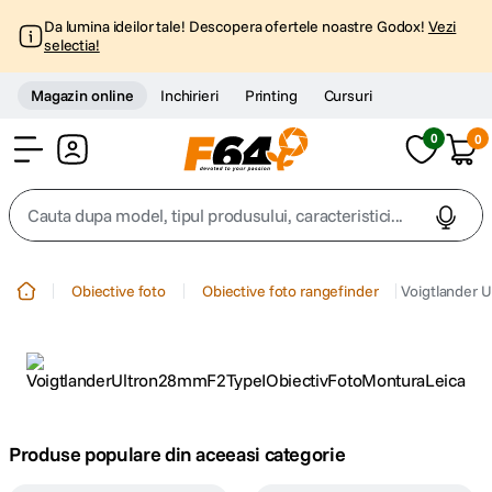
Da lumina ideilor tale! Descopera ofertele noastre Godox!
Vezi
selectia!
Magazin online
Inchirieri
Printing
Cursuri
0
0
Cont
Cauta dupa model, tipul produsului, caracteristici...
Top Cautari
Obiective foto
Obiective foto rangefinder
Voigtlander 
canon g7x
1
.
trepied
2
.
trepied telefon
3
.
Produse populare din aceeasi categorie
peak design
4
.