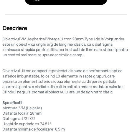
Descriere
Obiectivul VM Aspherical Vintage Ultron 28mm Type I de la Voigtlander
este un obiectiv cu unghi larg de lungime clasica, cu o diafragma
luminoasa si rapida pentru utilizarea in situatii de iluminare slaba si pentru
un control mai mare asupra adancimii de camp.
Obiectivul Ultron compact reproiectat dispune de performante optice
asferice imbunatatite, folosind 10 elemente in sapte grupuri, care
prezinta un element asferic si doua elemente cu dispersie partiala
anormala pentru o claritate din colt in colt si o redare realista a culorilor.
Cilindrul negru si cromat al obiectivului are un design retro clasic.
Specificatii:
Montura: VM (Leica M)
Distanta focala: 28mm
Diafragma: f/2-f/22
Unghi de cuprindere: 74.51°
Distanta minima de focalizare: 0.5 m