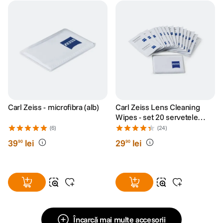
Carl Zeiss - microfibra (alb)
Carl Zeiss Lens Cleaning
Wipes - set 20 servetele
umede
(6)
(24)
39
lei
29
lei
90
90
Încarcă mai multe accesorii