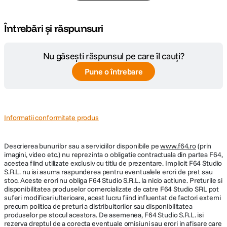
Parasolar inclus
nu
Întrebări și răspunsuri
DIMENSIUNE / GREUTATE:
Nu găsești răspunsul pe care îl cauți?
Diametru
52 mm
maxim
Pune o întrebare
Lungime
36 mm
Greutate
190 gr
Informatii conformitate produs
Descrierea bunurilor sau a serviciilor disponibile pe
www.f64.ro
(prin
imagini, video etc.) nu reprezinta o obligatie contractuala din partea F64,
acestea fiind utilizate exclusiv cu titlu de prezentare. Implicit F64 Studio
S.R.L. nu isi asuma raspunderea pentru eventualele erori de pret sau
stoc. Aceste erori nu obliga F64 Studio S.R.L. la nicio actiune. Preturile si
disponibilitatea produselor comercializate de catre F64 Studio SRL pot
suferi modificari ulterioare, acest lucru fiind influentat de factori externi
precum politica de preturi a distribuitorilor sau disponibilitatea
produselor pe stocul acestora. De asemenea, F64 Studio S.R.L. isi
rezerva dreptul de a corecta eventuale omisiuni sau erori in afisare care