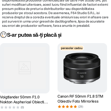
maxim
disponibilitatea produselor comercializate de catre F64 Studio SRL pot
suferi modificari ulterioare, acest lucru fiind influentat de factori externi
precum politica de preturi a distribuitorilor sau disponibilitatea
Lungime
74.6 mm
produselor pe stocul acestora. De asemenea, F64 Studio S.R.L. isi
rezerva dreptul de a corecta eventuale omisiuni sau erori in afisare care
pot surveni in urma unor greseli de dactilografiere, lipsa de acuratete
Greutate
571 g
sau erori ale produselor software, fara a anunta in prealabil.
S-ar putea să-ți placă și
DETALII PRODUCATOR
Cod producator
19552
parasolar cadou
Canon RF 50mm F1.8 STM
Voigtlander 50mm F1.0
Obiectiv Foto Mirrorless
Nokton Aspherical Obiectiv
Foto Mirrorless Montura
(29)
(0)