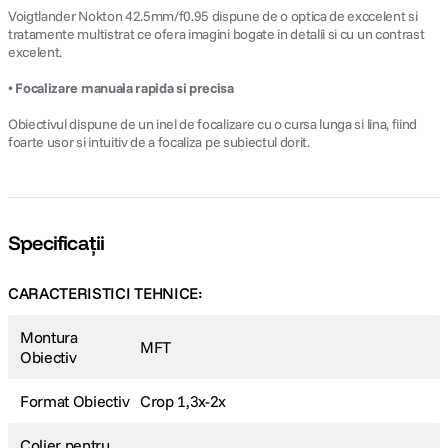
Voigtlander Nokton 42.5mm/f0.95 dispune de o optica de exccelent si
tratamente multistrat ce ofera imagini bogate in detalii si cu un contrast
excelent.
• Focalizare manuala rapida si precisa
Obiectivul dispune de un inel de focalizare cu o cursa lunga si lina, fiind
foarte usor si intuitiv de a focaliza pe subiectul dorit.
Specificații
CARACTERISTICI TEHNICE:
Montura
MFT
Obiectiv
Format Obiectiv
Crop 1,3x-2x
Colier pentru