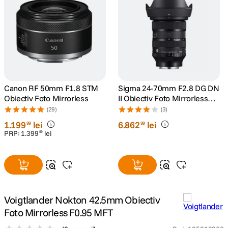
lavaliera
5
.
canon sx740 hs
6
.
card memorie
7
.
Canon RF 50mm F1.8 STM
Sigma 24-70mm F2.8 DG DN
sony fx
8
.
Obiectiv Foto Mirrorless
II Obiectiv Foto Mirrorless
Montura Sony E
(29)
(3)
dji mic mini
9
.
1
.
199
lei
6
.
862
lei
99
99
PRP:
1
.
399
lei
99
dji osmo pocket 4
10
.
Voigtlander Nokton 42.5mm Obiectiv
Foto Mirrorless F0.95 MFT