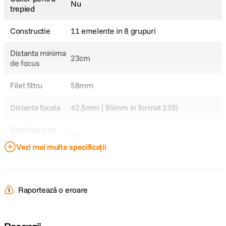
Nu
trepied
Constructie
11 emelente in 8 grupuri
Distanta minima
23cm
de focus
Filet filtru
58mm
Distanta focala
42.5mm ( 85mm in format 135)
Stabilizare de
Nu
imagine
Vezi mai multe specificații
Tip Obiectiv
Standard
Obiectiv Fix /
Fix
Raportează o eroare
Zoom
Focala Fixa
42.5mm