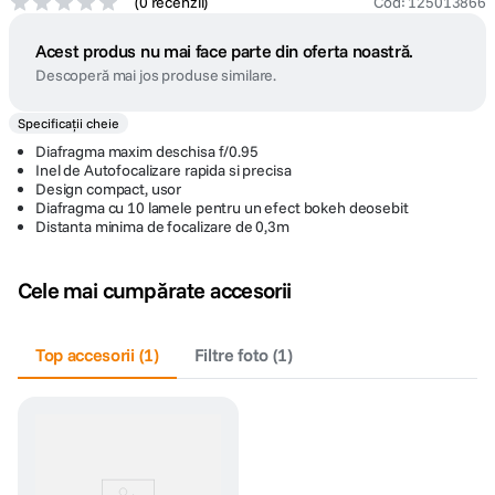
(
0 recenzii
)
Cod
:
125013866
Acest produs nu mai face parte din oferta noastră.
Descoperă mai jos produse similare.
Specificații cheie
Diafragma maxim deschisa f/0.95
Inel de Autofocalizare rapida si precisa
Design compact, usor
Diafragma cu 10 lamele pentru un efect bokeh deosebit
Distanta minima de focalizare de 0,3m
Cele mai cumpărate accesorii
Top accesorii
(
1
)
Filtre foto
(
1
)