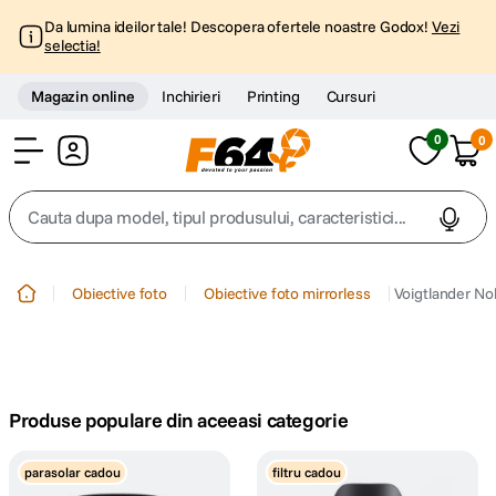
Da lumina ideilor tale! Descopera ofertele noastre Godox!
Vezi
selectia!
Magazin online
Inchirieri
Printing
Cursuri
0
0
Cont
Cauta dupa model, tipul produsului, caracteristici...
Top Cautari
Obiective foto
Obiective foto mirrorless
Voigtlander No
canon g7x
1
.
trepied
2
.
Produse populare din aceeasi categorie
trepied telefon
3
.
parasolar cadou
filtru cadou
peak design
4
.