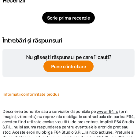
Recenzii
Unghi de
30.5°
cuprindere
Scrie prima recenzie
Raport marire
1:4
Întrebări și răspunsuri
Nr. lamele
10
diafragma
Nu găsești răspunsul pe care îl cauți?
Diafragma
f/0.95
Maxima
Pune o întrebare
Diafragma maxima: f/0.95Diafragma
Plaja diafragme
minima: f/16
Informatii conformitate produs
Tip Focalizare
Manual Focus
Descrierea bunurilor sau a serviciilor disponibile pe
www.f64.ro
(prin
imagini, video etc.) nu reprezinta o obligatie contractuala din partea F64,
DIMENSIUNE / GREUTATE:
acestea fiind utilizate exclusiv cu titlu de prezentare. Implicit F64 Studio
S.R.L. nu isi asuma raspunderea pentru eventualele erori de pret sau
Diametru
stoc. Aceste erori nu obliga F64 Studio S.R.L. la nicio actiune. Preturile si
64.3 mm