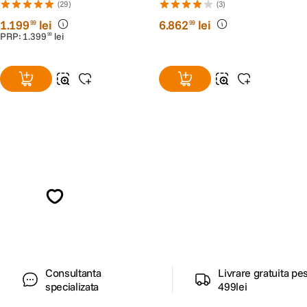
Montura Sony E
(29)
(3)
1
.
199
lei
6
.
862
lei
99
99
PRP:
1
.
399
lei
99
Alatura-te comunitatii creatorilor
Descopera inspiratie, recomandari utile,
ghiduri foto-video si oferte pregatite special
pentru tine.
Consultanta
Livrare gratuita pe
specializata
499lei