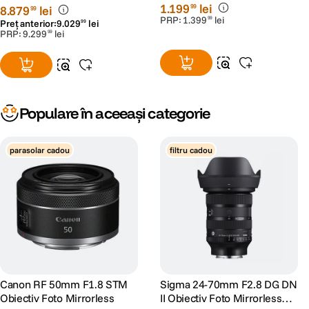
Canon RF
1
.
199
lei
99
8
.
879
lei
99
PRP:
1
.
399
lei
99
Preț anterior:
9
.
029
lei
99
PRP:
9
.
299
lei
99
Populare în aceeași categorie
parasolar cadou
filtru cadou
Canon RF 50mm F1.8 STM
Sigma 24-70mm F2.8 DG DN
Obiectiv Foto Mirrorless
II Obiectiv Foto Mirrorless