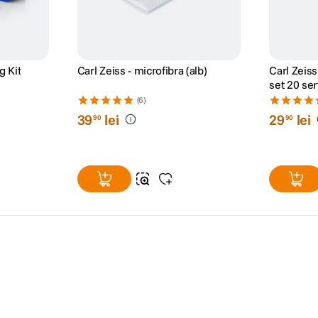
g Kit
Carl Zeiss - microfibra (alb)
Carl Zeis
set 20 se
(6)
39
lei
29
lei
90
90