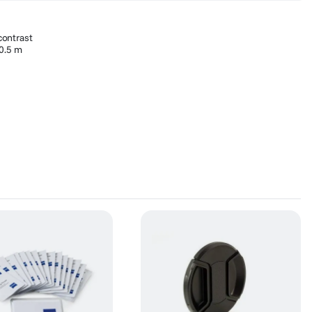
 contrast
 0.5 m