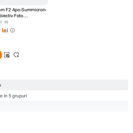
mm F2 Apo-Summicron-
iectiv Foto
er Gri Metalic
(0)
lei
9
e
e in 5 grupuri