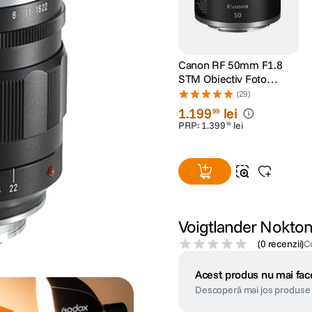
Canon RF 50mm F1.8
STM Obiectiv Foto
Mirrorless
(29)
1
.
199
lei
99
PRP:
1
.
399
lei
99
Voigtlander Nokton
(
0 recenzii
)
C
Acest produs nu mai face
Descoperă mai jos produse 