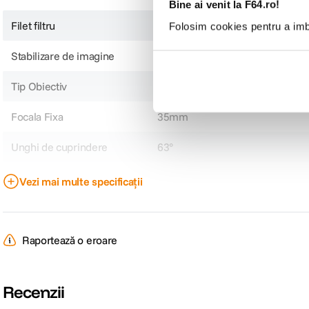
Bine ai venit la F64.ro!
Filet filtru
52mm
Folosim cookies pentru a imbu
Stabilizare de imagine
Nu
Tip Obiectiv
Standard
Focala Fixa
35mm
Unghi de cuprindere
63°
Nr. lamele diafragma
12
Vezi mai multe specificații
Diafragma Maxima
f/1.2
Plaja diafragme
f/1.2 - f/22
Raportează o eroare
Tip Focalizare
Manual Focus
Recenzii