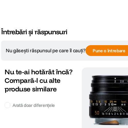
DIMENSIUNE / GREUTATE:
Diametru maxim
60.8 mm
Lungime
62 mm
Întrebări și răspunsuri
Greutate
470 g
Nu găsești răspunsul pe care îl cauți?
Pune o întrebare
Nu te-ai hotărât încă?
Compară-l cu alte
produse similare
Arată doar diferențele