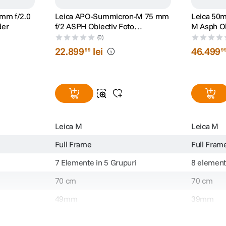
mm f/2.0
Leica APO-Summicron-M 75 mm
Leica 50
der
f/2 ASPH Obiectiv Foto
M Asph Ob
Rangefinder
Rangefind
(0)
22
.
899
lei
46
.
499
99
9
Leica M
Leica M
Full Frame
Full Fram
7 Elemente in 5 Grupuri
8 element
70 cm
70 cm
49mm
39mm
Nu