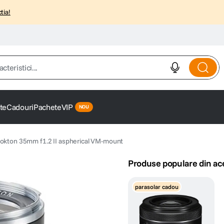
tia!
istici...
te
Cadouri
Pachete
VIP
Nokton 35mm f1.2 II aspherical VM-mount
Produse populare din ac
parasolar cadou