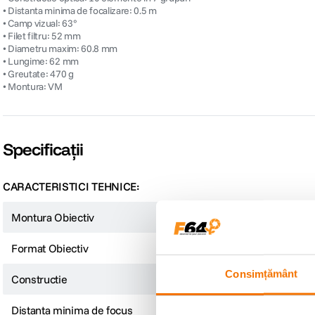
• Distanta minima de focalizare: 0.5 m
• Camp vizual: 63°
• Filet filtru: 52 mm
• Diametru maxim: 60.8 mm
• Lungime: 62 mm
• Greutate: 470 g
• Montura: VM
Specificații
CARACTERISTICI TEHNICE:
Montura Obiectiv
Leica M
Format Obiectiv
Full Frame
Consimțământ
Constructie
10 elemente in 7 grupuri
Distanta minima de focus
0.5 m