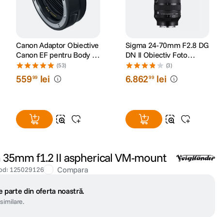
Canon Adaptor Obiective
Sigma 24-70mm F2.8 DG
Canon EF pentru Body cu
DN II Obiectiv Foto
Montura RF
Mirrorless Montura Sony
(53)
(3)
E
559
lei
6
.
862
lei
99
99
 35mm f1.2 II aspherical VM-mount
Compara
od
:
125029126
 parte din oferta noastră.
similare.