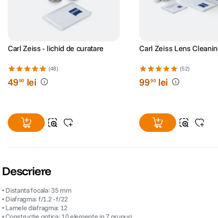
Carl Zeiss - lichid de curatare
Carl Zeiss Lens Cleanin
(48)
(52)
49
lei
99
lei
90
90
Descriere
• Distanta focala: 35 mm
• Diafragma: f/1.2 - f/22
• Lamele diafragma: 12
• Constructie optica: 10 elemente in 7 grupuri