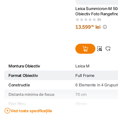
Leica Summicron-M 50
Obiectiv Foto Rangefin
(0)
13
.
599
lei
99
Montura Obiectiv
Leica M
Format Obiectiv
Full Frame
Constructie
6 Elemente in 4 Grupuri
Distanta minima de focus
70 cm
Filet filtru
39mm
Vezi toate specificațiile
Stabilizare de imagine
Nu