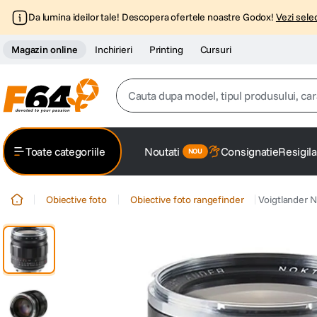
Da lumina ideilor tale! Descopera ofertele noastre Godox!
Vezi selec
Magazin online
Inchirieri
Printing
Cursuri
Cauta dupa model, tipul produsului, caracter
Top Cautari
Toate categoriile
Noutati
Consignatie
Resigila
canon g7x
1
.
Obiective foto
Obiective foto rangefinder
Voigtlander 
trepied
2
.
trepied telefon
3
.
peak design
4
.
lavaliera
5
.