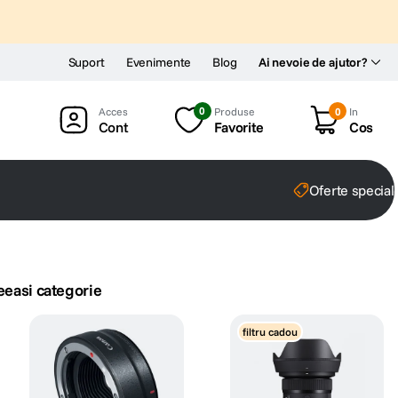
Suport
Evenimente
Blog
Ai nevoie de ajutor?
0
Produse
0
In
Cont
Favorite
Cos
Oferte special
eeasi categorie
filtru cadou