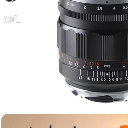
canon sx740 hs
6
.
card memorie
7
.
sony fx
8
.
dji mic mini
9
.
dji osmo pocket 4
10
.