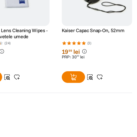
s Lens Cleaning Wipes -
Kaiser Capac Snap-On, 52mm
rvetele umede
(24)
(3)
19
lei
99
PRP:
30
lei
00