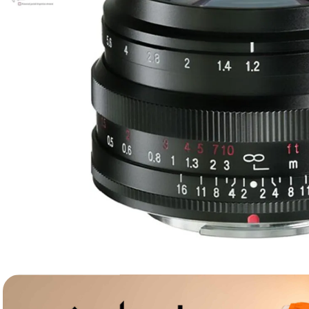
canon sx740 hs
6
.
card memorie
7
.
sony fx
8
.
dji mic mini
9
.
dji osmo pocket 4
10
.