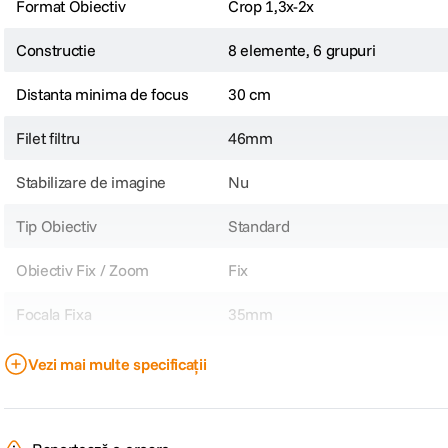
Format Obiectiv
Crop 1,3x-2x
Constructie
8 elemente, 6 grupuri
Distanta minima de focus
30 cm
Filet filtru
46mm
Stabilizare de imagine
Nu
Tip Obiectiv
Standard
Obiectiv Fix / Zoom
Fix
Focala Fixa
35mm
Unghi de cuprindere
44°
Vezi mai multe specificații
Nr. lamele diafragma
12
Diafragma Maxima
f/1.2