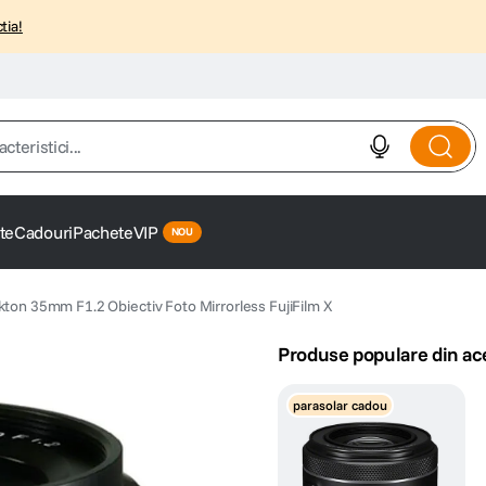
tia!
istici...
te
Cadouri
Pachete
VIP
kton 35mm F1.2 Obiectiv Foto Mirrorless FujiFilm X
Produse populare din ac
parasolar cadou