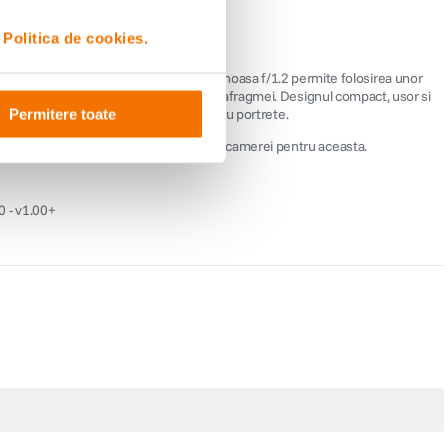
i
Politica de cookies.
imagine FUJIFILM APS-C. Diafragma luminoasa f/1.2 permite folosirea unor
laritate imbunatatita pe tot intervalul diafragmei. Designul compact, usor si
okeh-ului, facandu-l foarte potrivit pentru portrete.
Permitere toate
 fie necesara actualizarea firmware-ului camerei pentru aceasta.
0 - v1.00+