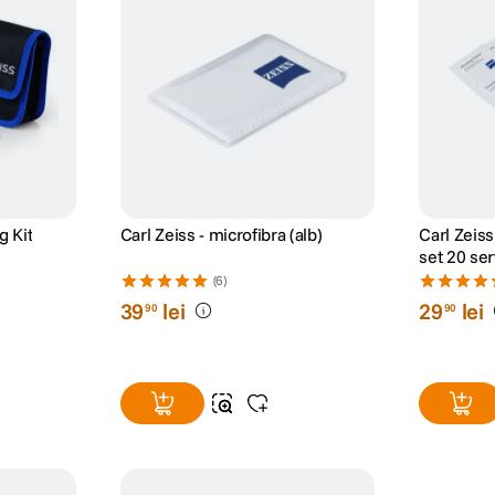
g Kit
Carl Zeiss - microfibra (alb)
Carl Zeis
set 20 se
(6)
39
lei
29
lei
90
90