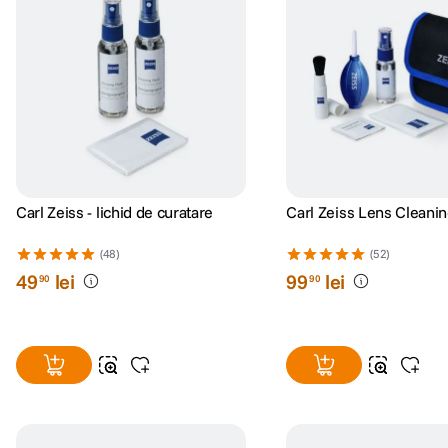
Carl Zeiss - lichid de curatare
Carl Zeiss Lens Cleanin
(48)
(52)
49
lei
99
lei
90
90