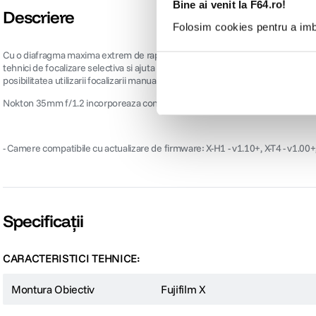
Bine ai venit la F64.ro!
Descriere
Folosim cookies pentru a imbu
Cu o diafragma maxima extrem de rapida, Nokton 35mm f/1.2 de la Voigtlande
tehnici de focalizare selectiva si ajuta la fotografierea in medii cu lumina s
posibilitatea utilizarii focalizarii manuale permit lucrul cu subiecti la o dist
Nokton 35mm f/1.2 incorporeaza contacte electronice pentru a furniza date Exi
- Camere compatibile cu actualizare de firmware: X-H1 - v1.10+, X-T4 - v1.00+, X
Specificații
CARACTERISTICI TEHNICE:
Montura Obiectiv
Fujifilm X