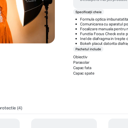
Specificații cheie
Formula optica imbunatatita
Comunicarea cu aparatul pos
Focalizare manuala pentru m
Functia Focus Check este po
Inel de diafragma in trepte 
Bokeh placut datorita diafr
Pachetul include
Obiectiv
Parasolar
Capac fata
Capac spate
protectie
(
4
)