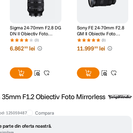
Sigma 24-70mm F2.8 DG
Sony FE 24-70mm F2.8
DN II Obiectiv Foto
GM II Obiectiv Foto
Mirrorless Montura Sony
Mirrorless Montura Sony
(3)
(3)
E
E
6
.
862
lei
11
.
999
lei
99
99
 35mm F1.2 Obiectiv Foto Mirrorless
Compara
od
:
125059487
 parte din oferta noastră.
similare.