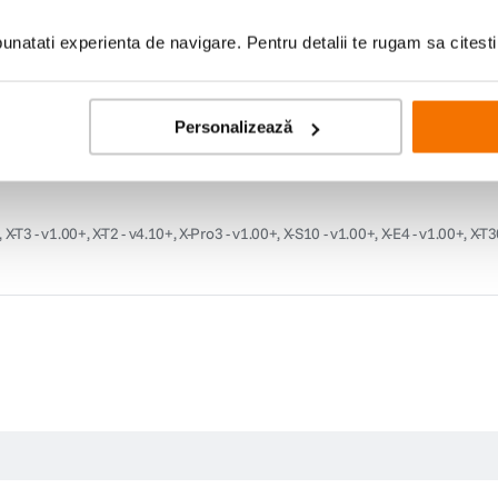
natati experienta de navigare. Pentru detalii te rugam sa citest
r este un obiectiv wide-angle versatil, optimizat optic pentru senzorii de 
laba. Designul optic foloseste un element anormal de dispersie partiala pentru c
anta de doar 30 cm. Diafragma largacu 12 lame contribuie la o calitate placuta a b
Personalizează
f si permite verificarea focalizarii cu aparatele compatibile. Este posibil sa
-T3 - v1.00+, X-T2 - v4.10+, X-Pro3 - v1.00+, X-S10 - v1.00+, X-E4 - v1.00+, X-T3