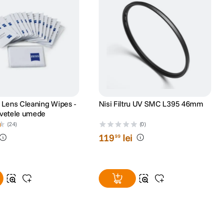
s Lens Cleaning Wipes -
Nisi Filtru UV SMC L395 46mm
rvetele umede
(24)
(0)
119
lei
99