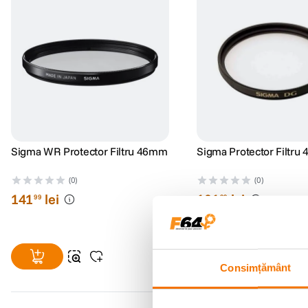
Sigma WR Protector Filtru 46mm
Sigma Protector Filtr
(0)
(0)
141
lei
101
lei
99
99
Consimțământ