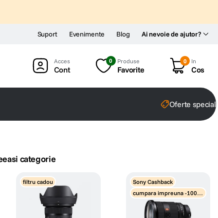
Suport
Evenimente
Blog
Ai nevoie de ajutor?
0
Produse
0
In
Cont
Favorite
Cos
Oferte special
eeasi categorie
filtru cadou
Sony Cashback
cumpara impreuna -1000 l
ei discount obiective