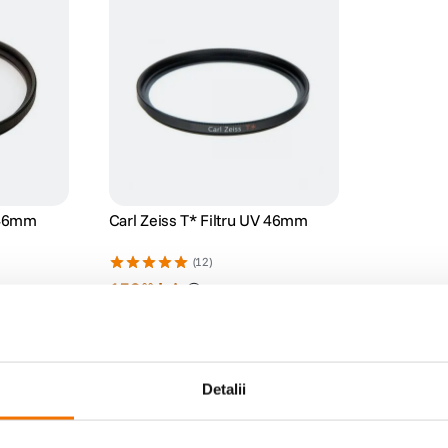
u 46mm
Carl Zeiss T* Filtru UV 46mm
(12)
159
lei
99
Preț anterior:
169
lei
99
PRP:
219
lei
99
Detalii