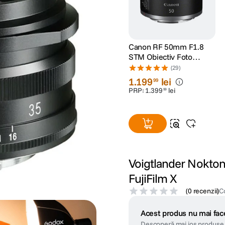
Canon RF 50mm F1.8
STM Obiectiv Foto
Mirrorless
(29)
1
.
199
lei
99
PRP:
1
.
399
lei
99
Voigtlander Nokton
FujiFilm X
(
0 recenzii
)
C
Acest produs nu mai face
Descoperă mai jos produse 