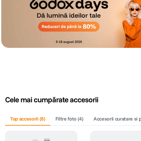
Cele mai cumpărate accesorii
Top accesorii
(
8
)
Filtre foto
(
4
)
Accesorii curatare si 