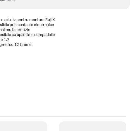
 exclusiv pentru montura Fuji X
ibila prin contacte electronice
ai multa precizie
sibila cu aparatele compatibile
de 1/3
agmei cu 12 lamele