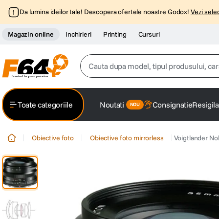
Da lumina ideilor tale! Descopera ofertele noastre Godox!
Vezi selec
Magazin online
Inchirieri
Printing
Cursuri
Cauta dupa model, tipul produsului, caracter
Top Cautari
Toate categoriile
Noutati
Consignatie
Resigila
canon g7x
1
.
Obiective foto
Obiective foto mirrorless
Voigtlander No
trepied
2
.
trepied telefon
3
.
peak design
4
.
lavaliera
5
.