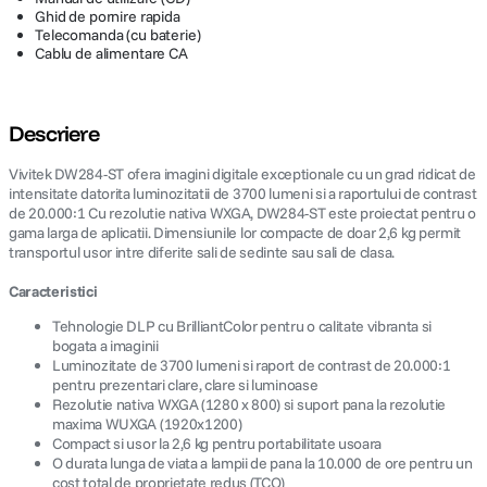
Ghid de pornire rapida
Telecomanda (cu baterie)
Cablu de alimentare CA
Descriere
Vivitek DW284-ST ofera imagini digitale exceptionale cu un grad ridicat de
intensitate datorita luminozitatii de 3700 lumeni si a raportului de contrast
de 20.000:1 Cu rezolutie nativa WXGA, DW284-ST este proiectat pentru o
gama larga de aplicatii. Dimensiunile lor compacte de doar 2,6 kg permit
transportul usor intre diferite sali de sedinte sau sali de clasa.
Caracteristici
Tehnologie DLP cu BrilliantColor pentru o calitate vibranta si
bogata a imaginii
Luminozitate de 3700 lumeni si raport de contrast de 20.000:1
pentru prezentari clare, clare si luminoase
Rezolutie nativa WXGA (1280 x 800) si suport pana la rezolutie
maxima WUXGA (1920x1200)
Compact si usor la 2,6 kg pentru portabilitate usoara
O durata lunga de viata a lampii de pana la 10.000 de ore pentru un
cost total de proprietate redus (TCO)