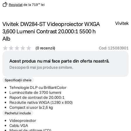
Resigilat
de la
719
lei
99
Vivitek DW284-ST Videoproiector WXGA
Vivitek
3,600 Lumeni Contrast 20.000:1 5500 h
Alb
(
0 recenzii
)
Cod
:
125083901
Acest produs nu mai face parte din oferta noastră.
Descoperă mai jos produse similare.
Specificații cheie
Tehnologie DLP cu BrilliantColor
Luminozitate de 3700 lumeni
Raport de contrast de 20.000:1
Rezolutie nativa WXGA (1280 x 800)
Compact si usor la 2,6 kg
Pachetul include
Videoproiector
Cablu VGA
Manual de utilizare (CD)