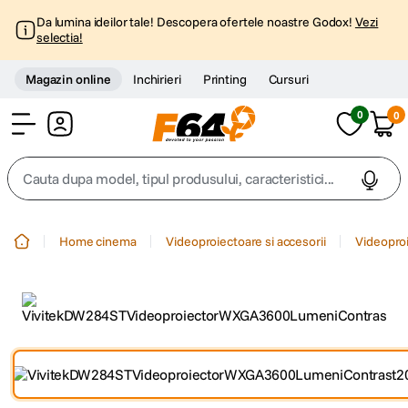
Da lumina ideilor tale! Descopera ofertele noastre Godox!
Vezi
selectia!
Magazin online
Inchirieri
Printing
Cursuri
0
0
Cont
Cauta dupa model, tipul produsului, caracteristici...
Top Cautari
Home cinema
Videoproiectoare si accesorii
Videopro
canon g7x
1
.
trepied
2
.
trepied telefon
3
.
peak design
4
.