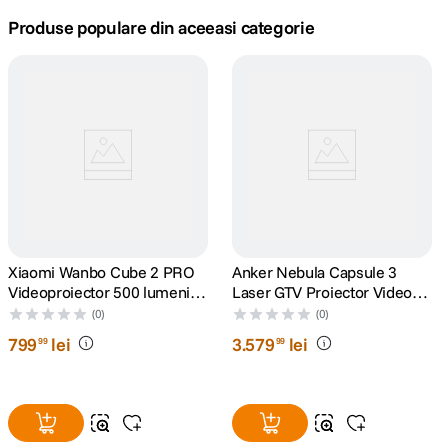
Produse populare din aceeasi categorie
canon sx740 hs
5
.
lavaliera
6
.
sony fx
7
.
card memorie
8
.
dji mic mini
9
.
Xiaomi Wanbo Cube 2 PRO
Anker Nebula Capsule 3
dji osmo
10
.
Videoproiector 500 lumeni
Laser GTV Proiector Video
Full HD 1920x1080 Android
Portabil 1080p WiFi 300
(0)
(0)
TV 11 Verde
ANSI Lumeni Dolby Digital
799
lei
3
.
579
lei
99
99
Negru