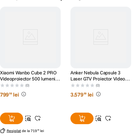
Xiaomi Wanbo Cube 2 PRO
Anker Nebula Capsule 3
Videoproiector 500 lumeni
Laser GTV Proiector Video
Full HD 1920x1080 Android
Portabil 1080p WiFi 300
(0)
(0)
TV 11 Verde
ANSI Lumeni Dolby Digital
799
lei
3
.
579
lei
99
99
Negru
Resigilat
de la
719
lei
99