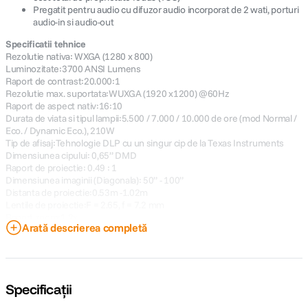
Pregatit pentru audio cu difuzor audio incorporat de 2 wati, porturi
audio-in si audio-out
Specificatii tehnice
Rezolutie nativa: WXGA (1280 x 800)
Luminozitate:3700 ANSI Lumens
Raport de contrast:20.000:1
Rezolutie max. suportata:WUXGA (1920 x1200) @60Hz
Raport de aspect nativ:16:10
Durata de viata si tipul lampii:5.500 / 7.000 / 10.000 de ore (mod Normal /
Eco. / Dynamic Eco.), 210W
Tip de afisaj:Tehnologie DLP cu un singur cip de la Texas Instruments
Dimensiunea cipului: 0,65” DMD
Raport de proiectie: 0.49 : 1
Dimensiunea imaginii (Diagonala): 50” - 100”
Distanta de proiectie:0.53m -1.02m
Lentile de proiectie:F = 2.65, f = 7.2 mm
Raport zoom:1,2x
Arată descrierea completă
Offset:1,04
Corectie Keystone Verticala:+/-40°
Difuzor:2W
Porturi de conectare I/O:
Intrare:VGA (15pin D-Sub) (x2), HDMI (x2), S-Video, Video compozit,
Specificații
Intrare audio (Mini-Jack)
Iesire:VGA (15pin D-Sub), iesire audio (Mini-Jack), RS-232, USB miniB