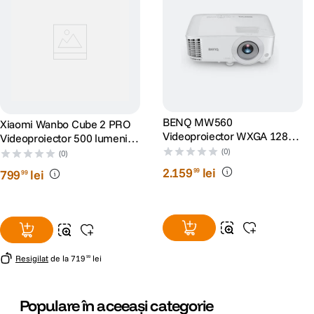
BENQ MW560
Xiaomi Wanbo Cube 2 PRO
Videoproiector WXGA 1280 x
Videoproiector 500 lumeni
800 4000 ANSI lumeni DLP
Full HD 1920x1080 Android
(0)
(0)
TV 11 Verde
2
.
159
lei
99
799
lei
99
Resigilat
de la
719
lei
99
Populare în aceeași categorie