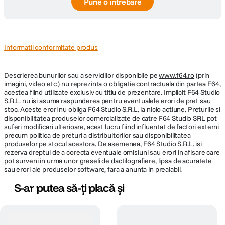
Pune o întrebare
Informatii conformitate produs
Descrierea bunurilor sau a serviciilor disponibile pe
www.f64.ro
(prin
imagini, video etc.) nu reprezinta o obligatie contractuala din partea F64,
acestea fiind utilizate exclusiv cu titlu de prezentare. Implicit F64 Studio
S.R.L. nu isi asuma raspunderea pentru eventualele erori de pret sau
stoc. Aceste erori nu obliga F64 Studio S.R.L. la nicio actiune. Preturile si
disponibilitatea produselor comercializate de catre F64 Studio SRL pot
suferi modificari ulterioare, acest lucru fiind influentat de factori externi
precum politica de preturi a distribuitorilor sau disponibilitatea
produselor pe stocul acestora. De asemenea, F64 Studio S.R.L. isi
rezerva dreptul de a corecta eventuale omisiuni sau erori in afisare care
pot surveni in urma unor greseli de dactilografiere, lipsa de acuratete
sau erori ale produselor software, fara a anunta in prealabil.
S-ar putea să-ți placă și