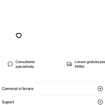
Alatura-te comunitatii creatorilor
Descopera inspiratie, recomandari utile,
ghiduri foto-video si oferte pregatite special
pentru tine.
Consultanta
Livrare gratuita pe
specializata
499lei
Comenzi si livrare
Suport