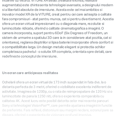
intalnire cu viitorul. VITURE XR Beast (realitate extinsa, realitate
augmentata) este chintesenta tehnologiei avansate, a designului modern
si a libertatii absolute de imersiune. Acesta este cel mai ambitios si
inovator model XR de la VITURE, creat pentru cei care asteapta o calitate
fara compromisuri - atat pentru munca, cat si pentru divertisment. Acestia
ofera un ecran virtual impresionant cu o diagonala mare, rezolutie si
luminozitate ridicate, oferind o calitate cinematografica a imaginii. O
camera incorporata, suport pentru 6DoF (Six Degrees of Freedom, un
sistem de urmarire a spatiului 3D care ia in considerare atat pozitia, cat si
orientarea), reglarea dioptriilor si lipsa bateriei incorporate ofera confort si
o compatibilitate larga. Un design metalic elegant si protectia ochilor
completeaza pachetul - o solutie XR completa, orientata spre detalii, care
redefineste conceptul de imersiune.
Un ecran care anticipeaza realitatea
Ochelarii ofera un ecran virtual de 173 inch suspendat in fata dvs. la o
distanta perfecta de 3 metri, oferind o vizibilitate excelenta indiferent de
activitate. Imaginea de 1200p, cu o rata de reimprospatare de 120 Hz si o
luminozitate de pana la 1250 niti, ofera o experienta comparabila cu
calitatea 4K. Acest lucru este posibil datorita celor mai recente panouri
Sony si tehnologiei VisionPair™, care permite ajustarea imaginii in functie
de preferinte. Fara reflexii, distorsiuni sau margini neclare, ecranul pare sa
dispara, oferind o experienta de vizionare profund imersiva.