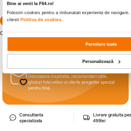
Bine ai venit la F64.ro!
Folosim cookies pentru a imbunatati experienta de navigare. 
citesti
Politica de cookies.
Resigilat
de la
2
.
754
lei
Resigilat
de la
2
.
804
lei
91
92
Permitere toate
Personalizează
Alatura-te comunitatii creatorilor
Descopera inspiratie, recomandari utile,
ghiduri foto-video si oferte pregatite special
pentru tine.
Consultanta
Livrare gratuita pe
specializata
499lei