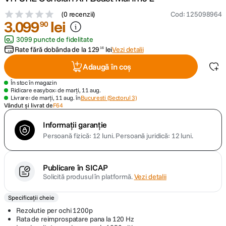
(
0 recenzii
)
Cod
:
125098964
canon sx740 hs
3
.
099
lei
5
.
90
3099 puncte de fidelitate
lavaliera
6
.
Rate fără dobânda de la
129
lei
Vezi detalii
16
Adaugă în coș
card memorie
7
.
În stoc în magazin
Ridicare easybox: de marți, 11 aug.
ulanzi
8
.
Livrare: de marți, 11 aug. în
Bucuresti (Sectorul 3)
Vândut și livrat de
F64
insta 360
9
.
Informații garanție
Persoană fizică: 12 luni.
Persoană juridică: 12 luni.
godox
10
.
Publicare în SICAP
Solicită produsul în platformă.
Vezi detalii
Specificații cheie
Rezolutie per ochi 1200p
Rata de reimprospatare pana la 120 Hz