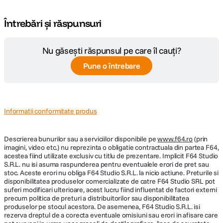
Tehnologie care functioneaza pentru dumneavoastra
CARACTERISTICI FIZICE:
Întrebări și răspunsuri
VITURE Beast ofera suport complet pentru 6DoF in aplicatia SpaceWalker,
Culoare
Negru
permitand urmarirea precisa a miscarii in spatiu si extinderea interactiunii.
Nu găsești răspunsul pe care îl cauți?
Camera frontala RGB (Red, Green, Blue) permite captarea spatiala de
baza, iar functia de control dinamic al intunecarii permite ajustarea
Dimensiuni
155 x 50,1 x 56,5 mm (pliat), 191 × 85 ×
Pune o întrebare
nivelului de opacitate al lentilelor (9+ niveluri) in functie de mediul
(WxHxD)
85 mm (desfacut)
inconjurator, de la spatii luminoase pana la imersiune completa in lumea
XR.
Greutate
88 gr
Informatii conformitate produs
Ecranul tau, stilul tau, regulile tale
PROTECTIE VIZUALA
Sistemul VisionPair™ iti permite sa personalizezi dimensiunea, pozitia si
Descrierea bunurilor sau a serviciilor disponibile pe
www.f64.ro
(prin
unghiul ecranului dupa preferinte. Poti alege dintre cinci moduri de
Filtru
imagini, video etc.) nu reprezinta o obligatie contractuala din partea F64,
Nu
culoare, controla luminozitatea si volumul pe o scara de 9 niveluri si regla
electrochromic
acestea fiind utilizate exclusiv cu titlu de prezentare. Implicit F64 Studio
axa de vizualizare, toate dintr-o interfata intuitiva. VITURE Beast sunt
S.R.L. nu isi asuma raspunderea pentru eventualele erori de pret sau
ochelari care se adapteaza utilizatorului, nu invers.
stoc. Aceste erori nu obliga F64 Studio S.R.L. la nicio actiune. Preturile si
Low Blue Light
Da
disponibilitatea produselor comercializate de catre F64 Studio SRL pot
suferi modificari ulterioare, acest lucru fiind influentat de factori externi
precum politica de preturi a distribuitorilor sau disponibilitatea
Flicker-Free
Da
produselor pe stocul acestora. De asemenea, F64 Studio S.R.L. isi
rezerva dreptul de a corecta eventuale omisiuni sau erori in afisare care