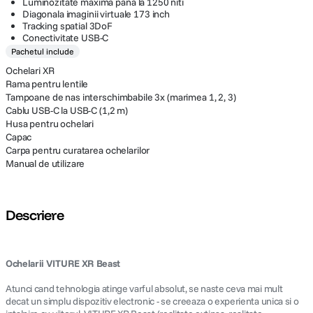
Luminozitate maxima pana la 1250 niti
Diagonala imaginii virtuale 173 inch
Tracking spatial 3DoF
Conectivitate USB-C
Pachetul include
Ochelari XR
Rama pentru lentile
Tampoane de nas interschimbabile 3x (marimea 1, 2, 3)
Cablu USB-C la USB-C (1,2 m)
Husa pentru ochelari
Capac
Carpa pentru curatarea ochelarilor
Manual de utilizare
Descriere
Ochelarii VITURE XR Beast
Atunci cand tehnologia atinge varful absolut, se naste ceva mai mult
decat un simplu dispozitiv electronic - se creeaza o experienta unica si o