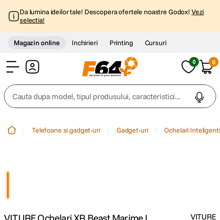
Da lumina ideilor tale! Descopera ofertele noastre Godox!
Vezi
selectia!
Magazin online
Inchirieri
Printing
Cursuri
0
0
Cont
Cauta dupa model, tipul produsului, caracteristici...
Top Cautari
Telefoane si gadget-uri
Gadget-uri
Ochelari Inteligent
canon g7x
1
.
trepied
2
.
trepied telefon
3
.
VITURE Ochelari XR Beast Marime L
VITURE
peak design
4
.