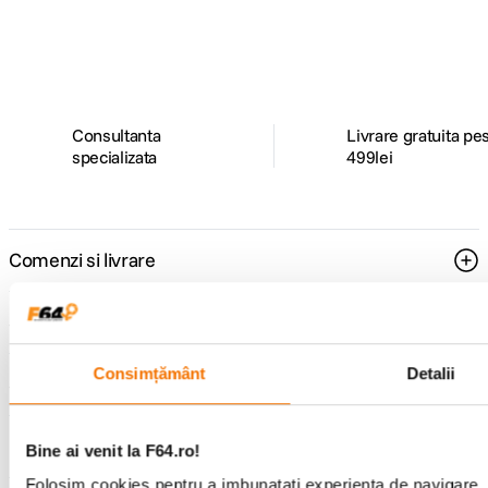
ghiduri foto-video si oferte pregatite special
pentru tine.
Consultanta
Livrare gratuita pe
specializata
499lei
Comenzi si livrare
Suport
Consimțământ
Detalii
Service si garantii
F64 Studio
Bine ai venit la F64.ro!
Folosim cookies pentru a imbunatati experienta de navigare. P