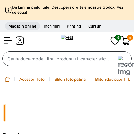
Da lumina ideilor tale! Descopera ofertele noastre Godox!
Vezi
selectia!
Magazin online
Inchirieri
Printing
Cursuri
0
0
Cont
Cauta dupa model, tipul produsului, caracteristici...
Top Cautari
Accesorii foto
Blituri foto patina
Blituri dedicate TTL
canon g7x
1
.
trepied
2
.
trepied telefon
3
.
peak design
4
.