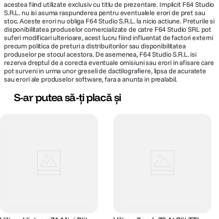
Sincronizare wireless pentru configuratii multiple
acestea fiind utilizate exclusiv cu titlu de prezentare. Implicit F64 Studio
S.R.L. nu isi asuma raspunderea pentru eventualele erori de pret sau
stoc. Aceste erori nu obliga F64 Studio S.R.L. la nicio actiune. Preturile si
Mod declansare S1
Mod S2 anti pre-flash
disponibilitatea produselor comercializate de catre F64 Studio SRL pot
suferi modificari ulterioare, acest lucru fiind influentat de factori externi
precum politica de preturi a distribuitorilor sau disponibilitatea
Senzorul optic integrat permite
Elimina interferenta pre-flash-ului in
produselor pe stocul acestora. De asemenea, F64 Studio S.R.L. isi
declansare wireless off-camera si
setarile cu mai multe surse de
rezerva dreptul de a corecta eventuale omisiuni sau erori in afisare care
utilizare in configuratii multi-blit,
lumina, asigurand stabilitate si
pot surveni in urma unor greseli de dactilografiere, lipsa de acuratete
pentru efecte de iluminare
prevenind erori in momentele
sau erori ale produselor software, fara a anunta in prealabil.
profesionale si pozitionare flexibila.
critice.
S-ar putea să-ți placă și
Portrete spectaculoase in orice lumina
Fie la apus pe malul marii, fie pe strazi urbane intens iluminate, Spark Z3
gestioneaza cu usurinta iluminarea complexa. Pastreaza atmosfera si
culorile fundalului, oferind in acelasi timp o lumina de umplere echilibrata
care evidentiaza subiectul cu claritate si profunzime.
Difuzor inclus pentru lumina mai soft
Difuzorul alb inclus atenueaza instant lumina dura, oferind o iluminare
uniforma si placuta, ideala pentru portrete si cadre rafinate.