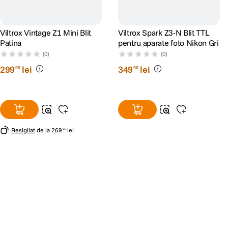
Viltrox Vintage Z1 Mini Blit
Viltrox Spark Z3-N Blit TTL
Patina
pentru aparate foto Nikon Gri
(0)
(0)
299
lei
349
lei
90
90
Resigilat
de la
269
lei
91
Alatura-te comunitatii creatorilor
Descopera inspiratie, recomandari utile,