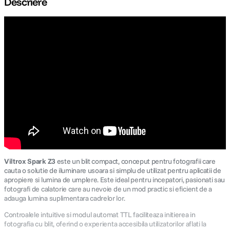
Descriere
canon sx740 hs
5
.
lavaliera
6
.
card memorie
7
.
ulanzi
8
.
insta 360
9
.
godox
10
.
Viltrox Spark Z3
este un blit compact, conceput pentru fotografii care
cauta o solutie de iluminare usoara si simplu de utilizat pentru aplicatii de
apropiere si lumina de umplere. Este ideal pentru incepatori, pasionati sau
fotografi de calatorie care au nevoie de un mod practic si eficient de a
adauga lumina suplimentara cadrelor lor.
Controalele intuitive si modul automat TTL faciliteaza initierea in
fotografia cu blit, oferind o experienta accesibila utilizatorilor aflati la