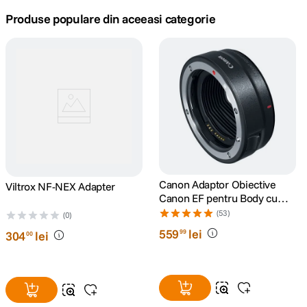
Produse populare din aceeasi categorie
canon sx740 hs
5
.
lavaliera
6
.
sony fx
7
.
card memorie
8
.
dji mic mini
9
.
Canon Adaptor Obiective
Viltrox NF-NEX Adapter
dji osmo
10
.
Canon EF pentru Body cu
Montura RF
(53)
(0)
559
lei
99
304
lei
00