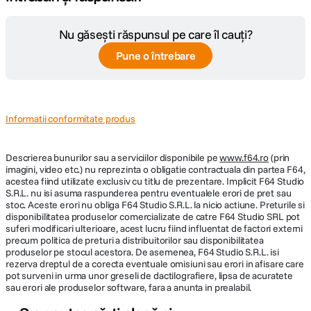
Nu găsești răspunsul pe care îl cauți?
Pune o întrebare
Informatii conformitate produs
Descrierea bunurilor sau a serviciilor disponibile pe
www.f64.ro
(prin
imagini, video etc.) nu reprezinta o obligatie contractuala din partea F64,
acestea fiind utilizate exclusiv cu titlu de prezentare. Implicit F64 Studio
S.R.L. nu isi asuma raspunderea pentru eventualele erori de pret sau
stoc. Aceste erori nu obliga F64 Studio S.R.L. la nicio actiune. Preturile si
disponibilitatea produselor comercializate de catre F64 Studio SRL pot
suferi modificari ulterioare, acest lucru fiind influentat de factori externi
precum politica de preturi a distribuitorilor sau disponibilitatea
produselor pe stocul acestora. De asemenea, F64 Studio S.R.L. isi
rezerva dreptul de a corecta eventuale omisiuni sau erori in afisare care
pot surveni in urma unor greseli de dactilografiere, lipsa de acuratete
sau erori ale produselor software, fara a anunta in prealabil.