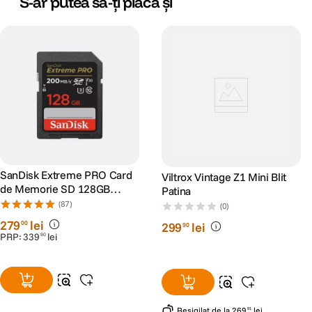
S-ar putea să-ți placă și
SanDisk Extreme PRO Card
Viltrox Vintage Z1 Mini Blit
de Memorie SD 128GB
Patina
SDXC UHS-I Class 10 U3 V30
(87)
(0)
+ 2 Ani RescuePRO Deluxe
279
lei
00
299
lei
90
PRP:
339
lei
90
Resigilat
de la
269
lei
91