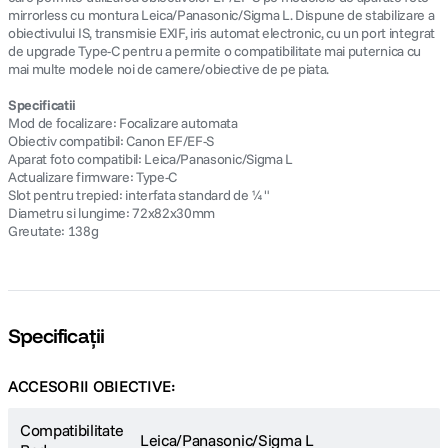
mirrorless cu montura Leica/Panasonic/Sigma L. Dispune de stabilizare a
obiectivului IS, transmisie EXIF, iris automat electronic, cu un port integrat
de upgrade Type-C pentru a permite o compatibilitate mai puternica cu
mai multe modele noi de camere/obiective de pe piata.
Specificatii
Mod de focalizare: Focalizare automata
Obiectiv compatibil: Canon EF/EF-S
Aparat foto compatibil: Leica/Panasonic/Sigma L
Actualizare firmware: Type-C
Slot pentru trepied: interfata standard de ¼"
Diametru si lungime: 72x82x30mm
Greutate: 138g
Specificații
ACCESORII OBIECTIVE:
Compatibilitate
Leica/Panasonic/Sigma L