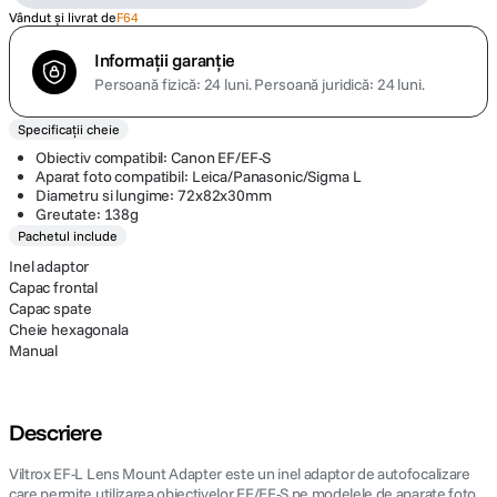
Vândut și livrat de
F64
Informații garanție
Persoană fizică: 24 luni.
Persoană juridică: 24 luni.
Specificații cheie
Obiectiv compatibil: Canon EF/EF-S
Aparat foto compatibil: Leica/Panasonic/Sigma L
Diametru si lungime: 72x82x30mm
Greutate: 138g
Pachetul include
Inel adaptor
Capac frontal
Capac spate
Cheie hexagonala
Manual
Descriere
Viltrox EF-L Lens Mount Adapter este un inel adaptor de autofocalizare
care permite utilizarea obiectivelor EF/EF-S pe modelele de aparate foto