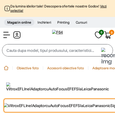
Da lumina ideilor tale! Descopera ofertele noastre Godox!
Vezi
selectia!
Magazin online
Inchirieri
Printing
Cursuri
0
0
Cont
Cauta dupa model, tipul produsului, caracteristici...
Top Cautari
Obiective foto
Accesorii obiective foto
Adaptoare mo
canon g7x
1
.
trepied
2
.
trepied telefon
3
.
peak design
4
.