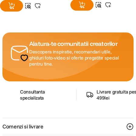
Alatura-te comunitatii creatorilor
Descopera inspiratie, recomandari utile,
ghiduri foto-video si oferte pregatite special
pentru tine.
Consultanta
Livrare gratuita pe
specializata
499lei
Comenzi si livrare