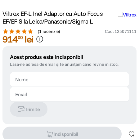
Viltrox EF-L Inel Adaptor cu Auto Focus
EF/EF-S la Leica/Panasonic/Sigma L
(
1 recenzie
)
Cod
:
125071111
914
lei
00
Acest produs este indisponibil
Lasă-ne adresa de email și te anunțăm când revine în stoc.
Trimite
Indisponibil