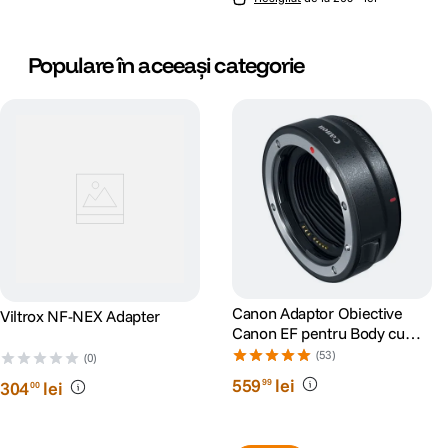
Populare în aceeași categorie
Canon Adaptor Obiective
Viltrox NF-NEX Adapter
Canon EF pentru Body cu
Montura RF
(53)
(0)
559
lei
99
304
lei
00