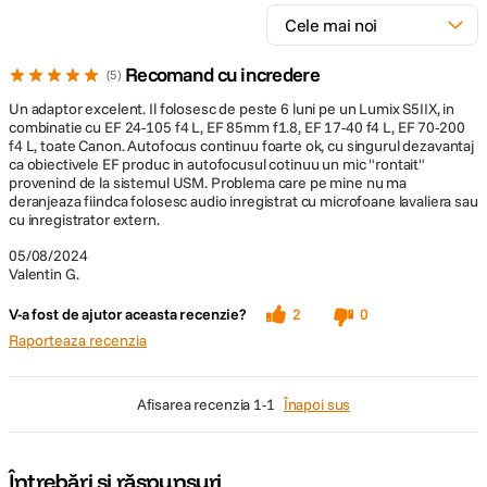
Recomand cu incredere
5
Un adaptor excelent. Il folosesc de peste 6 luni pe un Lumix S5IIX, in
combinatie cu EF 24-105 f4 L, EF 85mm f1.8, EF 17-40 f4 L, EF 70-200
f4 L, toate Canon. Autofocus continuu foarte ok, cu singurul dezavantaj
ca obiectivele EF produc in autofocusul cotinuu un mic "rontait"
provenind de la sistemul USM. Problema care pe mine nu ma
deranjeaza fiindca folosesc audio inregistrat cu microfoane lavaliera sau
cu inregistrator extern.
05/08/2024
Valentin G.
V-a fost de ajutor aceasta recenzie?
2
0
Raporteaza recenzia
afisarea recenzia
1-1
Înapoi sus
Întrebări și răspunsuri