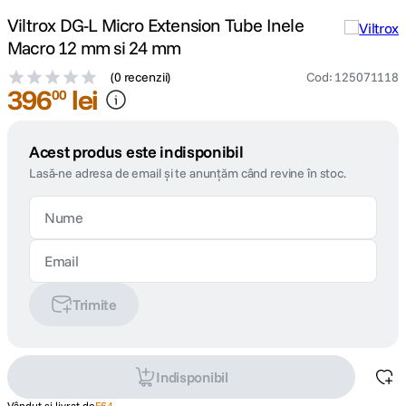
Viltrox DG-L Micro Extension Tube Inele
Macro 12 mm si 24 mm
(
0 recenzii
)
Cod
:
125071118
396
lei
00
Acest produs este indisponibil
Lasă-ne adresa de email și te anunțăm când revine în stoc.
Trimite
Indisponibil
Vândut și livrat de
F64