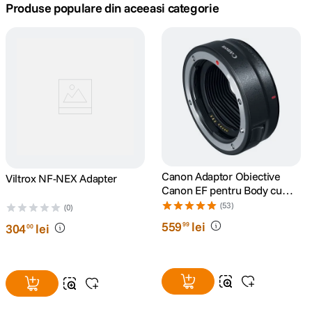
Produse populare din aceeasi categorie
canon sx740 hs
5
.
lavaliera
6
.
sony fx
7
.
card memorie
8
.
dji mic mini
9
.
Canon Adaptor Obiective
Viltrox NF-NEX Adapter
Canon EF pentru Body cu
dji osmo
10
.
Montura RF
(53)
(0)
559
lei
99
304
lei
00