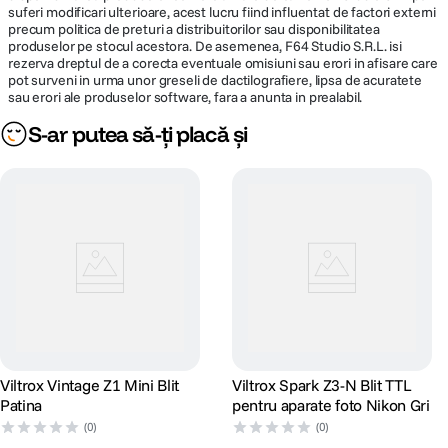
suferi modificari ulterioare, acest lucru fiind influentat de factori externi
precum politica de preturi a distribuitorilor sau disponibilitatea
produselor pe stocul acestora. De asemenea, F64 Studio S.R.L. isi
rezerva dreptul de a corecta eventuale omisiuni sau erori in afisare care
pot surveni in urma unor greseli de dactilografiere, lipsa de acuratete
sau erori ale produselor software, fara a anunta in prealabil.
S-ar putea să-ți placă și
Viltrox Vintage Z1 Mini Blit
Viltrox Spark Z3-N Blit TTL
Patina
pentru aparate foto Nikon Gri
(0)
(0)