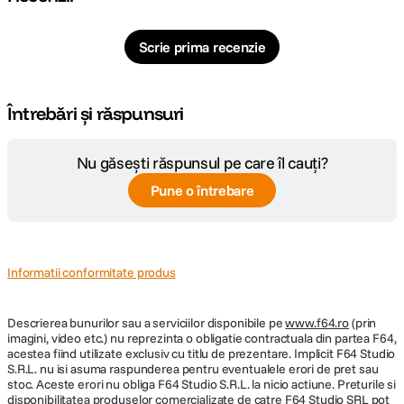
Scrie prima recenzie
Întrebări și răspunsuri
Nu găsești răspunsul pe care îl cauți?
Pune o întrebare
Informatii conformitate produs
Descrierea bunurilor sau a serviciilor disponibile pe
www.f64.ro
(prin
imagini, video etc.) nu reprezinta o obligatie contractuala din partea F64,
acestea fiind utilizate exclusiv cu titlu de prezentare. Implicit F64 Studio
S.R.L. nu isi asuma raspunderea pentru eventualele erori de pret sau
stoc. Aceste erori nu obliga F64 Studio S.R.L. la nicio actiune. Preturile si
disponibilitatea produselor comercializate de catre F64 Studio SRL pot