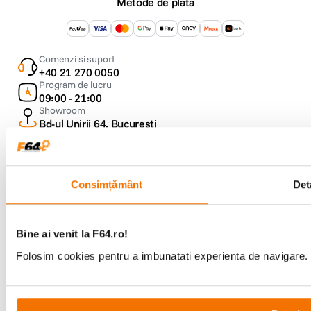
Metode de plata
Comenzi si suport
+40 21 270 0050
Program de lucru
09:00 - 21:00
Showroom
Bd-ul Unirii 64, Bucuresti
Consimțământ
Deta
Copyright © F64 2001 - 2026
Bine ai venit la F64.ro!
Folosim cookies pentru a imbunatati experienta de navigare. P
Parteneri tehnologie: