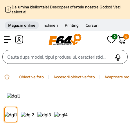
Da lumina ideilor tale! Descopera ofertele noastre Godox!
Vezi
selectia!
Magazin online
Inchirieri
Printing
Cursuri
0
0
Cont
Cauta dupa model, tipul produsului, caracteristici...
Top Cautari
Obiective foto
Accesorii obiective foto
Adaptoare mo
canon g7x
1
.
trepied
2
.
trepied telefon
3
.
peak design
4
.