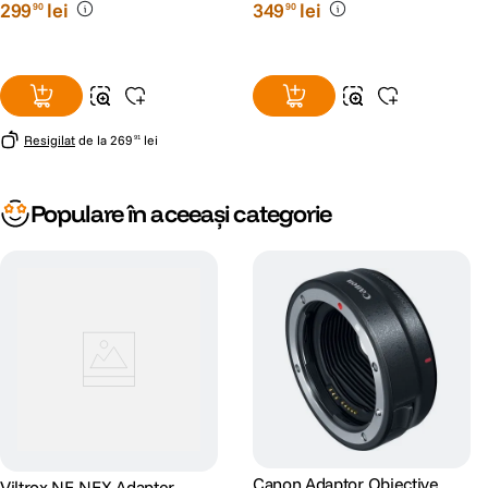
299
lei
349
lei
90
90
Resigilat
de la
269
lei
91
Populare în aceeași categorie
Canon Adaptor Obiective
Viltrox NF-NEX Adapter