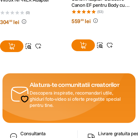
Canon EF pentru Body cu
Montura RF
(53)
(0)
559
lei
99
304
lei
00
Alatura-te comunitatii creatorilor
Descopera inspiratie, recomandari utile,
ghiduri foto-video si oferte pregatite special
pentru tine.
Consultanta
Livrare gratuita pe