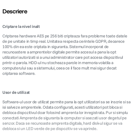
Descriere
canon sx740 hs
5
.
Criptare la nivel inalt
lavaliera
6
.
Criptarea hardware AES pe 256 biti cripteaza fara probleme toate datele
ulanzi
de pe unitate in timp real. Unitatea respecta cerintele GDPR, deoarece
7
.
100% din ea este criptata in siguranta. Sistemul incorporat de
recunoastere a amprentelor digitale permite accesul a pana la opt
godox
8
.
utilizatori autorizati si a unui administrator care pot accesa dispozitivul
printr-o parola. HDD-ul nu stocheaza parole in memoria volatila a
computerului sau a sistemului, ceea ce il face mult mai sigur decat
card memorie
9
.
criptarea software.
nou
10
.
Usor de utilizat
Software-ul usor de utilizat permite pana la opt utilizatori sa se inscrie si sa
isi salveze amprentele. Odata configurati, acesti utilizatori pot bloca si
debloca dispozitivul doar folosind amprenta lor inregistrata. Pur si simplu
conectati Amprenta de siguranta la computer si asezati usor degetul pe
senzor. Daca se recunoaste amprenta digitala, hard disk-ul sigur se va
debloca si un LED verde de pe dispozitiv se va aprinde.