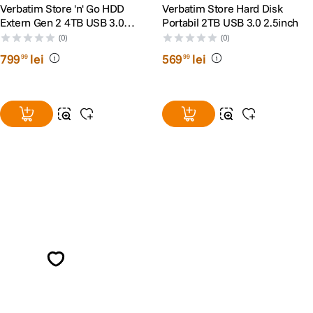
Verbatim Store 'n' Go HDD
Verbatim Store Hard Disk
Extern Gen 2 4TB USB 3.0
Portabil 2TB USB 3.0 2.5inch
Negru
(0)
(0)
799
lei
569
lei
99
99
Alatura-te comunitatii creatorilor
Descopera inspiratie, recomandari utile,
ghiduri foto-video si oferte pregatite special
pentru tine.