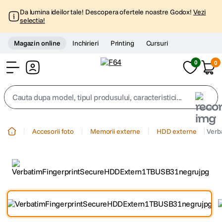
Da lumina ideilor tale! Descopera ofertele noastre Godox!
Vezi
selectia!
Magazin online
Inchirieri
Printing
Cursuri
0
0
Cont
Cauta dupa model, tipul produsului, caracteristici...
Top Cautari
Accesorii foto
Memorii externe
HDD externe
Verb
canon g7x
1
.
trepied
2
.
trepied telefon
3
.
peak design
4
.