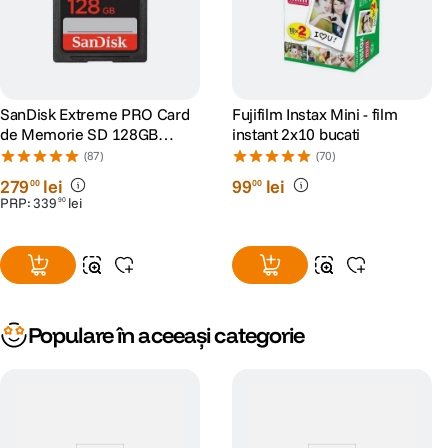
SanDisk Extreme PRO Card
Fujifilm Instax Mini - film
de Memorie SD 128GB
instant 2x10 bucati
SDXC UHS-I Class 10 U3 V30
(87)
(70)
+ 2 Ani RescuePRO Deluxe
279
lei
99
lei
00
00
PRP:
339
lei
90
Populare în aceeași categorie