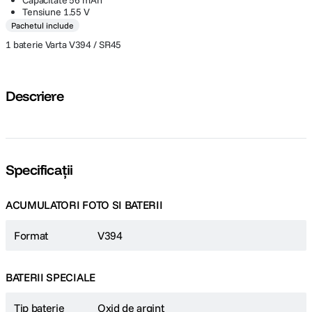
Capacitate 56 mAh
Tensiune 1.55 V
Pachetul include
1 baterie Varta V394 / SR45
Descriere
Specificații
ACUMULATORI FOTO SI BATERII
Format
V394
BATERII SPECIALE
Tip baterie
Oxid de argint