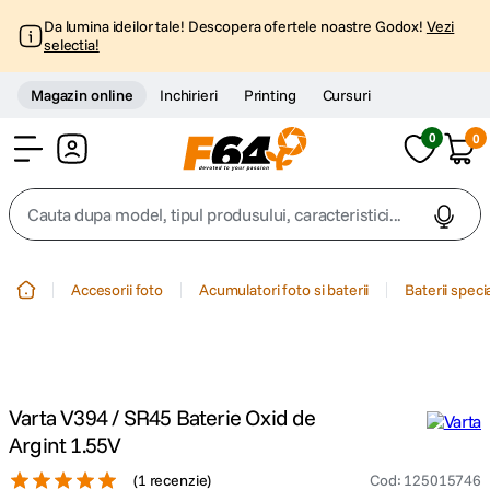
Da lumina ideilor tale! Descopera ofertele noastre Godox!
Vezi
selectia!
Magazin online
Inchirieri
Printing
Cursuri
0
0
Cont
Cauta dupa model, tipul produsului, caracteristici...
Top Cautari
Accesorii foto
Acumulatori foto si baterii
Baterii speci
canon g7x
1
.
trepied
2
.
Varta V394 / SR45 Baterie Oxid de
trepied telefon
3
.
Argint 1.55V
(
1 recenzie
)
Cod
:
125015746
peak design
4
.