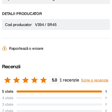
DETALII PRODUCATOR
Cod producator
V394 / SR45
Raportează o eroare
Recenzii
5.0
1 recenzie
Scrie o recenzie
5 stele
1
4 stele
0
3 stele
0
2 stele
0