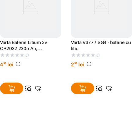
Varta Baterie Litium 3v
Varta V377 / SG4 - baterie cu
CR2032 230mAh,
litiu
dimensiuni 20 x 3.2 mm
(0)
(0)
blister 1
4
lei
2
lei
90
90
Alatura-te comunitatii creatorilor
Descopera inspiratie, recomandari utile,