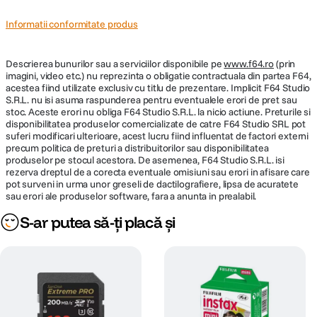
Informatii conformitate produs
Descrierea bunurilor sau a serviciilor disponibile pe
www.f64.ro
(prin
imagini, video etc.) nu reprezinta o obligatie contractuala din partea F64,
acestea fiind utilizate exclusiv cu titlu de prezentare. Implicit F64 Studio
S.R.L. nu isi asuma raspunderea pentru eventualele erori de pret sau
stoc. Aceste erori nu obliga F64 Studio S.R.L. la nicio actiune. Preturile si
disponibilitatea produselor comercializate de catre F64 Studio SRL pot
suferi modificari ulterioare, acest lucru fiind influentat de factori externi
precum politica de preturi a distribuitorilor sau disponibilitatea
produselor pe stocul acestora. De asemenea, F64 Studio S.R.L. isi
rezerva dreptul de a corecta eventuale omisiuni sau erori in afisare care
pot surveni in urma unor greseli de dactilografiere, lipsa de acuratete
sau erori ale produselor software, fara a anunta in prealabil.
S-ar putea să-ți placă și