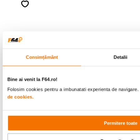
ghiduri foto-video si oferte pregatite special
pentru tine.
Consultanta
Livrare gratuita pe
specializata
499lei
Consimțământ
Detalii
Comenzi si livrare
Bine ai venit la F64.ro!
Folosim cookies pentru a imbunatati experienta de navigare. P
Suport
de cookies.
Service si garantii
Permitere toate
F64 Studio