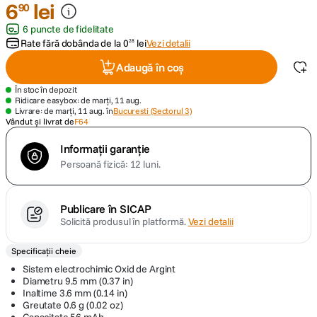
6
lei
90
6 puncte de fidelitate
canon sx740 hs
5
.
Rate fără dobânda de la
0
lei
Vezi detalii
28
lavaliera
6
.
Adaugă în coș
În stoc în depozit
card memorie
7
.
Ridicare easybox: de marți, 11 aug.
Livrare: de marți, 11 aug. în
Bucuresti (Sectorul 3)
Vândut și livrat de
F64
dji mic mini
8
.
Informații garanție
Persoană fizică: 12 luni.
dji osmo
9
.
insta 360
10
.
Publicare în SICAP
Solicită produsul în platformă.
Vezi detalii
Specificații cheie
Sistem electrochimic Oxid de Argint
Diametru 9.5 mm (0.37 in)
Inaltime 3.6 mm (0.14 in)
Greutate 0.6 g (0.02 oz)