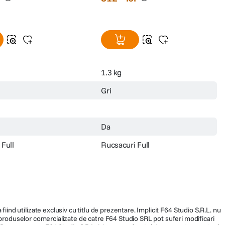
1.3 kg
Gri
Da
Full
Rucsacuri Full
fiind utilizate exclusiv cu titlu de prezentare. Implicit F64 Studio S.R.L. nu
a produselor comercializate de catre F64 Studio SRL pot suferi modificari