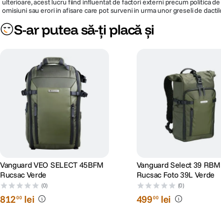
ulterioare, acest lucru fiind influentat de factori externi precum politica 
omisiuni sau erori in afisare care pot surveni in urma unor greseli de dactil
S-ar putea să-ți placă și
Vanguard VEO SELECT 45BFM
Vanguard Select 39 RBM
Rucsac Verde
Rucsac Foto 39L Verde
(0)
(0)
812
lei
499
lei
00
00