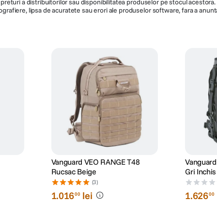
de preturi a distribuitorilor sau disponibilitatea produselor pe stocul acesto
ografiere, lipsa de acuratete sau erori ale produselor software, fara a anunta
Vanguard VEO RANGE T48
Vanguard
Rucsac Beige
Gri Inchis
(3)
1
.
016
lei
1
.
626
00
00