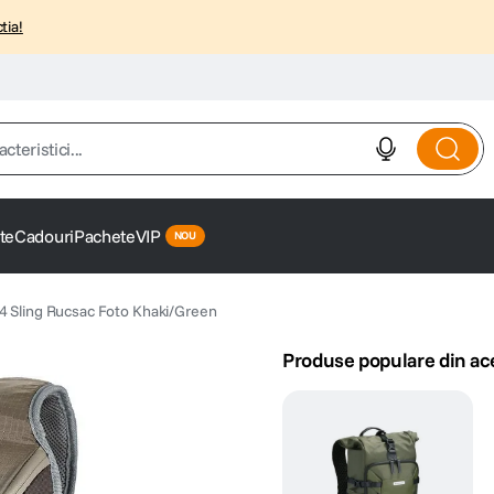
tia!
istici...
te
Cadouri
Pachete
VIP
 Sling Rucsac Foto Khaki/Green
Produse populare din ac