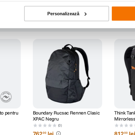
Personalizează
to pentru
Boundary Rucsac Rennen Clasic
Think Tan
XPAC Negru
Mirrorles
(0)
762
lei
812
le
00
00