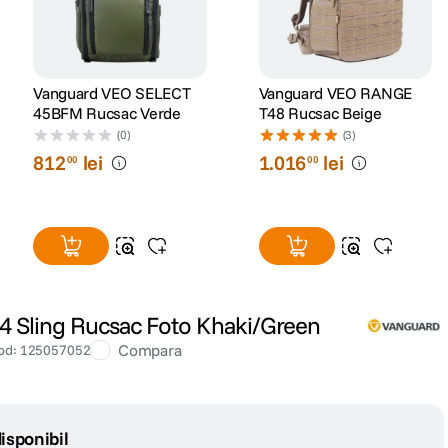
Vanguard VEO SELECT
Vanguard VEO RANGE
45BFM Rucsac Verde
T48 Rucsac Beige
(0)
(3)
812
lei
1
.
016
lei
00
00
 Sling Rucsac Foto Khaki/Green
Compara
od
:
125057052
isponibil