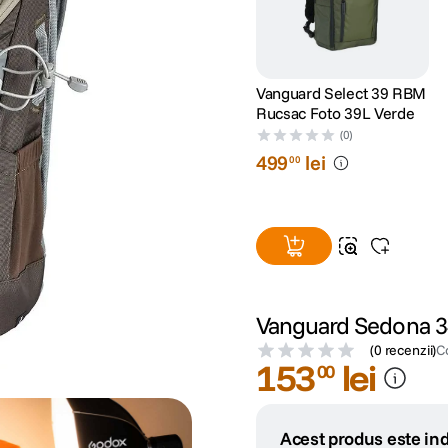
Vanguard Select 39 RBM
Rucsac Foto 39L Verde
(0)
499
lei
00
Vanguard Sedona 34
(
0 recenzii
)
C
153
lei
00
Acest produs este ind