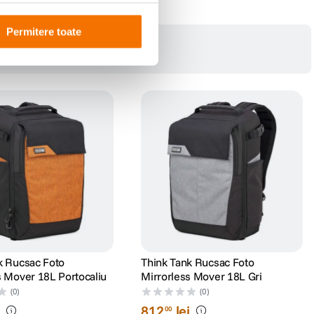
Permitere toate
k Rucsac Foto
Think Tank Rucsac Foto
s Mover 18L Portocaliu
Mirrorless Mover 18L Gri
(0)
(0)
i
812
lei
00