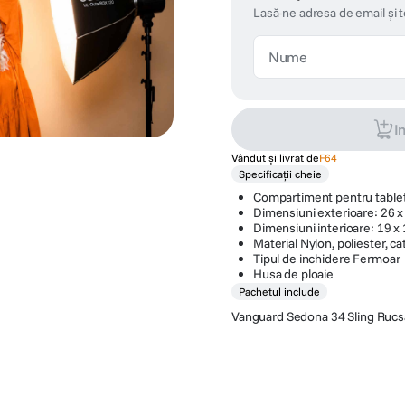
Lasă-ne adresa de email și 
I
Vândut și livrat de
F64
Specificații cheie
Compartiment pentru table
Dimensiuni exterioare: 26 x
Dimensiuni interioare: 19 x
Material Nylon, poliester, ca
Tipul de inchidere Fermoar
Husa de ploaie
Pachetul include
Vanguard Sedona 34 Sling Rucs