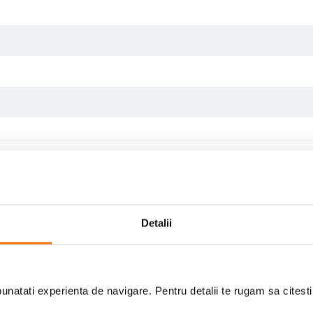
Detalii
Scrie prima recenzie
natati experienta de navigare. Pentru detalii te rugam sa citest