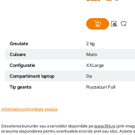
Greutate
2 kg
Culoare
Maro
Configuratie
XXLarge
Compartiment laptop
Da
Tip geanta
Rucsacuri Full
Informatii conformitate produs
Descrierea bunurilor sau a serviciilor disponibile pe
www.f64.ro
(prin imagi
isi asuma raspunderea pentru eventualele erori de pret sau stoc. Aceste ero