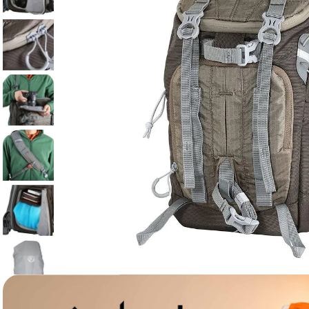
lavaliera
6
.
card memorie
7
.
ulanzi
8
.
insta 360
9
.
godox
10
.