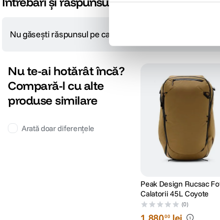
Întrebări și răspunsuri
Nu găsești răspunsul pe care îl cauți?
Pune o întrebare
Nu te-ai hotărât încă?
Compară-l cu alte
produse similare
Arată doar diferențele
Peak Design Rucsac Fo
Calatorii 45L Coyote
(0)
1
.
880
lei
00