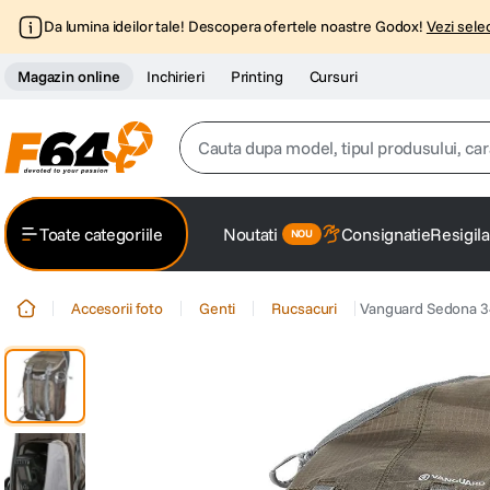
Da lumina ideilor tale! Descopera ofertele noastre Godox!
Vezi selec
Magazin online
Inchirieri
Printing
Cursuri
Cauta dupa model, tipul produsului, caracter
Top Cautari
Toate categoriile
Noutati
Consignatie
Resigila
canon g7x
1
.
Accesorii foto
Genti
Rucsacuri
Vanguard Sedona 34
trepied
2
.
trepied telefon
3
.
peak design
4
.
canon sx740 hs
5
.