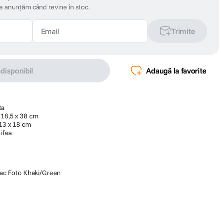
te anunțăm când revine în stoc.
Trimite
ndisponibil
Adaugă la favorite
ta
 18,5 x 38 cm
 13 x 18 cm
tifea
ac Foto Khaki/Green