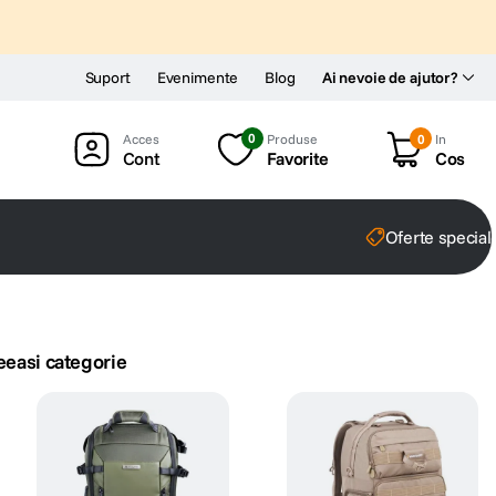
Suport
Evenimente
Blog
Ai nevoie de ajutor?
0
Produse
0
In
Cont
Favorite
Cos
Oferte special
eeasi categorie