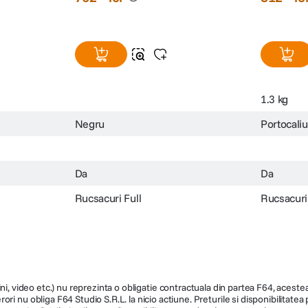
1.3 kg
Negru
Portocaliu
Da
Da
Rucsacuri Full
Rucsacuri 
ni, video etc.) nu reprezinta o obligatie contractuala din partea F64, acestea 
ri nu obliga F64 Studio S.R.L. la nicio actiune. Preturile si disponibilitate