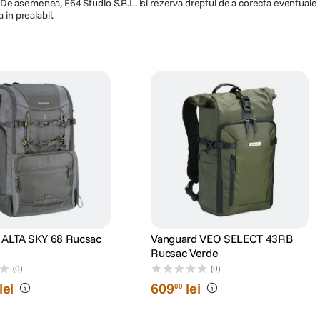
ra. De asemenea, F64 Studio S.R.L. isi rezerva dreptul de a corecta eventuale
 in prealabil.
 ALTA SKY 68 Rucsac
Vanguard VEO SELECT 43RB
Rucsac Verde
(0)
(0)
lei
609
lei
00