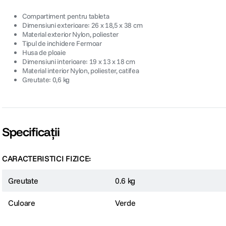
Compartiment pentru tableta
Dimensiuni exterioare: 26 x 18,5 x 38 cm
Material exterior Nylon, poliester
Tipul de inchidere Fermoar
Husa de ploaie
Dimensiuni interioare: 19 x 13 x 18 cm
Material interior Nylon, poliester, catifea
Greutate: 0,6 kg
Specificații
CARACTERISTICI FIZICE:
Greutate
0.6 kg
Culoare
Verde