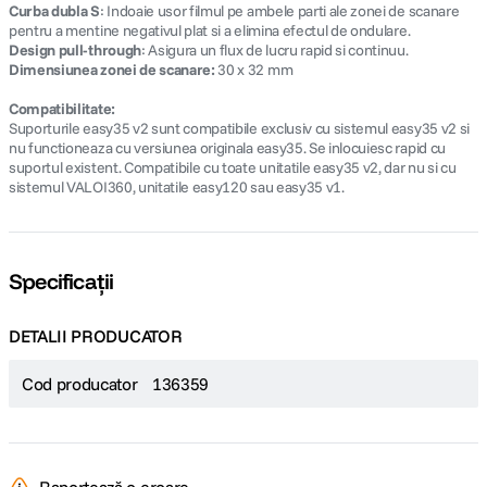
Curba dubla S
: Indoaie usor filmul pe ambele parti ale zonei de scanare
pentru a mentine negativul plat si a elimina efectul de ondulare.
Design pull-through
: Asigura un flux de lucru rapid si continuu.
Dimensiunea zonei de scanare:
30 x 32 mm
Compatibilitate:
Suporturile easy35 v2 sunt compatibile exclusiv cu sistemul easy35 v2 si
nu functioneaza cu versiunea originala easy35. Se inlocuiesc rapid cu
suportul existent. Compatibile cu toate unitatile easy35 v2, dar nu si cu
sistemul VALOI360, unitatile easy120 sau easy35 v1.
Specificații
DETALII PRODUCATOR
Cod producator
136359