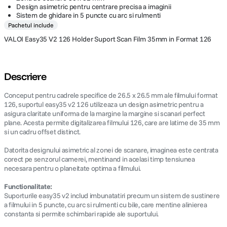
Design asimetric pentru centrare precisa a imaginii
Sistem de ghidare in 5 puncte cu arc si rulmenti
Pachetul include
VALOI Easy35 V2 126 Holder Suport Scan Film 35mm in Format 126
Descriere
Conceput pentru cadrele specifice de 26.5 x 26.5 mm ale filmului format
126, suportul easy35 v2 126 utilizeaza un design asimetric pentru a
asigura claritate uniforma de la margine la margine si scanari perfect
plane. Acesta permite digitalizarea filmului 126, care are latime de 35 mm
si un cadru offset distinct.
Datorita designului asimetric al zonei de scanare, imaginea este centrata
corect pe senzorul camerei, mentinand in acelasi timp tensiunea
necesara pentru o planeitate optima a filmului.
Functionalitate:
Suporturile easy35 v2 includ imbunatatiri precum un sistem de sustinere
a filmului in 5 puncte, cu arc si rulmenti cu bile, care mentine alinierea
constanta si permite schimbari rapide ale suportului.