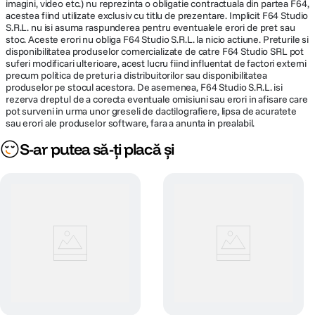
imagini, video etc.) nu reprezinta o obligatie contractuala din partea F64,
acestea fiind utilizate exclusiv cu titlu de prezentare. Implicit F64 Studio
S.R.L. nu isi asuma raspunderea pentru eventualele erori de pret sau
stoc. Aceste erori nu obliga F64 Studio S.R.L. la nicio actiune. Preturile si
disponibilitatea produselor comercializate de catre F64 Studio SRL pot
suferi modificari ulterioare, acest lucru fiind influentat de factori externi
precum politica de preturi a distribuitorilor sau disponibilitatea
produselor pe stocul acestora. De asemenea, F64 Studio S.R.L. isi
rezerva dreptul de a corecta eventuale omisiuni sau erori in afisare care
pot surveni in urma unor greseli de dactilografiere, lipsa de acuratete
sau erori ale produselor software, fara a anunta in prealabil.
S-ar putea să-ți placă și