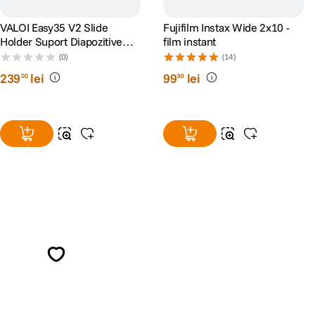
VALOI Easy35 V2 Slide
Fujifilm Instax Wide 2x10 -
Holder Suport Diapozitive
film instant
Montate pe 50x50mm
(0)
(14)
239
lei
99
lei
00
90
Alatura-te comunitatii creatorilor
Descopera inspiratie, recomandari utile,
ghiduri foto-video si oferte pregatite special
pentru tine.