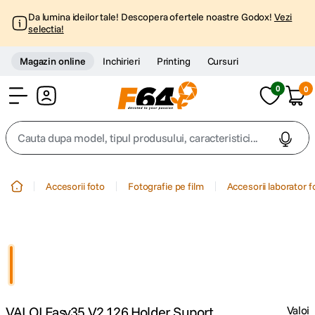
Da lumina ideilor tale! Descopera ofertele noastre Godox!
Vezi
selectia!
Magazin online
Inchirieri
Printing
Cursuri
0
0
Cont
Cauta dupa model, tipul produsului, caracteristici...
Top Cautari
Accesorii foto
Fotografie pe film
Accesorii laborator f
canon g7x
1
.
trepied
2
.
trepied telefon
3
.
VALOI Easy35 V2 126 Holder Suport
Valoi
peak design
4
.