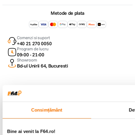
Metode de plata
Comenzi si suport
+40 21 270 0050
Program de lucru
09:00 - 21:00
Showroom
Bd-ul Unirii 64, Bucuresti
Consimțământ
Det
Copyright © F64 2001 - 2026
Parteneri tehnologie:
Bine ai venit la F64.ro!