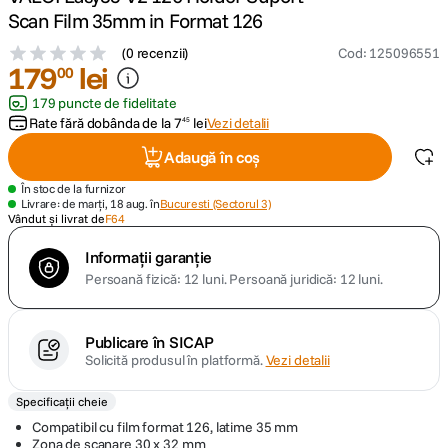
Scan Film 35mm in Format 126
canon sx740 hs
5
.
(
0 recenzii
)
Cod
:
125096551
179
lei
00
lavaliera
6
.
179 puncte de fidelitate
Rate fără dobânda de la
7
lei
Vezi detalii
45
sony fx
7
.
Adaugă în coș
card memorie
8
.
În stoc de la furnizor
Livrare: de marți, 18 aug. în
Bucuresti (Sectorul 3)
Vândut și livrat de
F64
dji mic mini
9
.
Informații garanție
Persoană fizică: 12 luni.
Persoană juridică: 12 luni.
dji osmo
10
.
Publicare în SICAP
Solicită produsul în platformă.
Vezi detalii
Specificații cheie
Compatibil cu film format 126, latime 35 mm
Zona de scanare 30 x 32 mm