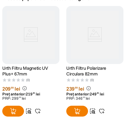
canon sx740 hs
5
.
lavaliera
6
.
card memorie
7
.
dji mic mini
8
.
dji osmo
Urth Filtru Magnetic UV
9
.
Urth Filtru Polarizare
Plus+ 67mm
Circulara 82mm
insta 360
(0)
(0)
10
.
209
lei
239
lei
99
99
Preț anterior:
219
lei
Preț anterior:
249
lei
99
99
PRP:
299
lei
PRP:
346
lei
99
00