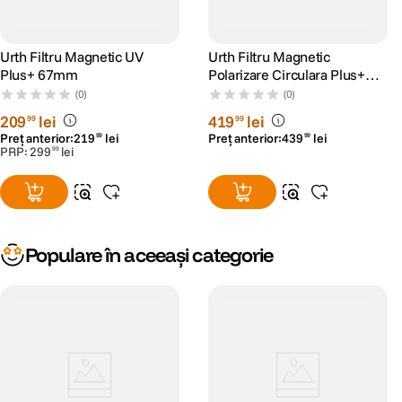
Urth Filtru Magnetic UV
Urth Filtru Magnetic
Plus+ 67mm
Polarizare Circulara Plus+
82mm
(0)
(0)
209
lei
419
lei
99
99
Preț anterior:
219
lei
Preț anterior:
439
lei
99
99
PRP:
299
lei
99
Populare în aceeași categorie