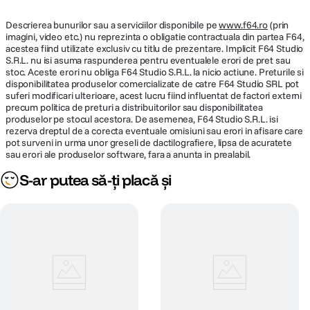
Descrierea bunurilor sau a serviciilor disponibile pe
www.f64.ro
(prin
imagini, video etc.) nu reprezinta o obligatie contractuala din partea F64,
acestea fiind utilizate exclusiv cu titlu de prezentare. Implicit F64 Studio
S.R.L. nu isi asuma raspunderea pentru eventualele erori de pret sau
stoc. Aceste erori nu obliga F64 Studio S.R.L. la nicio actiune. Preturile si
disponibilitatea produselor comercializate de catre F64 Studio SRL pot
suferi modificari ulterioare, acest lucru fiind influentat de factori externi
precum politica de preturi a distribuitorilor sau disponibilitatea
produselor pe stocul acestora. De asemenea, F64 Studio S.R.L. isi
rezerva dreptul de a corecta eventuale omisiuni sau erori in afisare care
pot surveni in urma unor greseli de dactilografiere, lipsa de acuratete
sau erori ale produselor software, fara a anunta in prealabil.
S-ar putea să-ți placă și