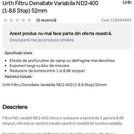
Urth Filtru Densitate Variabila ND2-400
Urth
(1-8.6 Stop) 52mm
(
0 recenzii
)
Cod
:
125084455
Acest produs nu mai face parte din oferta noastră.
Descoperă mai jos produse similare.
Specificații cheie
Efecte de profunzime de camp cu diafragme mai deschise
Expuneri lungi cu blur de miscare
Reducere de lumina intre 1 si 8.66 stopuri
Pachetul include
Urth Filtru Densitate Variabila ND2-400 (1-8.6 Stop) 52mm
Descriere
Filtrul ND variabil ND2-400 ofera o reducere a luminii de 1 pana la 8.66
stopuri, oferind un control creativ sporit in conditii de lumina variabila.