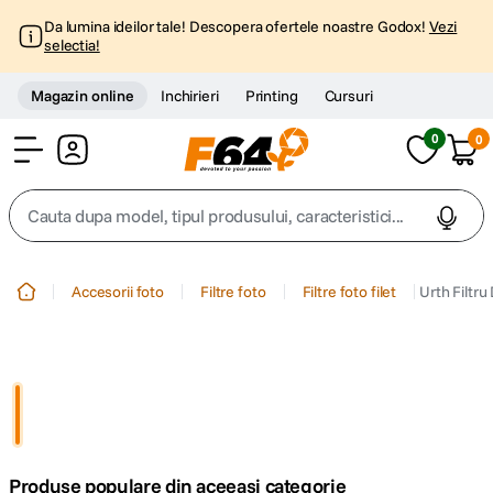
Da lumina ideilor tale! Descopera ofertele noastre Godox!
Vezi
selectia!
Magazin online
Inchirieri
Printing
Cursuri
0
0
Cont
Cauta dupa model, tipul produsului, caracteristici...
Top Cautari
Accesorii foto
Filtre foto
Filtre foto filet
Urth Filtr
canon g7x
1
.
trepied
2
.
trepied telefon
3
.
Produse populare din aceeasi categorie
peak design
4
.