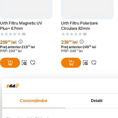
Urth Filtru Magnetic UV
Urth Filtru Polarizare
Plus+ 67mm
Circulara 82mm
(0)
(0)
209
lei
239
lei
99
99
Preț anterior:
219
lei
Preț anterior:
249
lei
99
99
PRP:
299
lei
PRP:
346
lei
99
00
Alatura-te comunitatii creatorilor
Consimțământ
Detalii
Descopera inspiratie, recomandari utile,
ghiduri foto-video si oferte pregatite special
pentru tine.