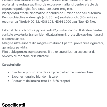
Permite utilizarea unor diafragme mai deschise pentru efecte cu
profunzime redusa sau timpi de expunere mai lungi pentru efecte de
expunere prelungita, fara a supraexpune imaginile.
Ideal pentru efecte cinematice in conditii de lumina slaba sau puternica.
Pentru obiective wide-angle (sub 35mm) sau telephoto (70mm+), se
recomanda filtrele ND2-32, ND8-128, ND64-1000 sau filtre ND fixe.
Fabricat din sticla optica japoneza AGC, cu strat nano in 8 straturi pentru
claritate excelenta, transmisie ridicata a luminii, protectie suplimentara si
curatare usoara.
Margine ultra-subtire din magnalium durabil, pentru prevenirea vignetarii,
garantata pe viata.
Filet dublu pentru suprapunerea filtrelor sau utilizarea capacelor de
obiectiv cu montare prin infiletare.
Caracteristici:
Efecte de profunzime de camp cu diafragme mai deschise
Expuneri lungi cu blur de miscare
Reducere de lumina intre 1 si 8.66 stopuri
Specificații