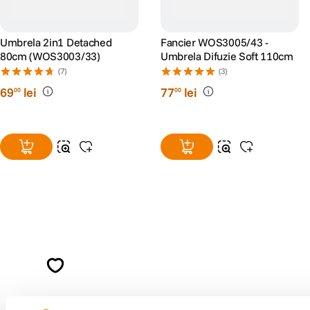
Umbrela 2in1 Detached
Fancier WOS3005/43 -
80cm (WOS3003/33)
Umbrela Difuzie Soft 110cm
(7)
(3)
69
lei
77
lei
00
00
Alatura-te comunitatii creatorilor
Descopera inspiratie, recomandari utile,
ghiduri foto-video si oferte pregatite special
pentru tine.