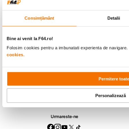
Consultanta
Livrare gratuita pe
Consimțământ
Detalii
specializata
499lei
Bine ai venit la F64.ro!
Comenzi si livrare
Folosim cookies pentru a imbunatati experienta de navigare. P
cookies.
Suport
Service si garantii
Permitere toat
F64 Studio
Personalizează
Urmareste-ne