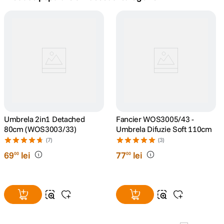
lavaliera
5
.
canon sx740 hs
6
.
card memorie
7
.
sony fx
8
.
dji mic mini
Umbrela 2in1 Detached
9
.
Fancier WOS3005/43 -
80cm (WOS3003/33)
Umbrela Difuzie Soft 110cm
dji osmo pocket 4
(7)
(3)
10
.
69
lei
77
lei
00
00