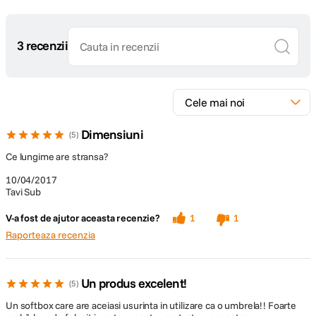
3 recenzii
Dimensiuni
5
Ce lungime are stransa?
10/04/2017
Tavi Sub
V-a fost de ajutor aceasta recenzie?
1
1
Raporteaza recenzia
Un produs excelent!
5
Un softbox care are aceiasi usurinta in utilizare ca o umbrela!! Foarte