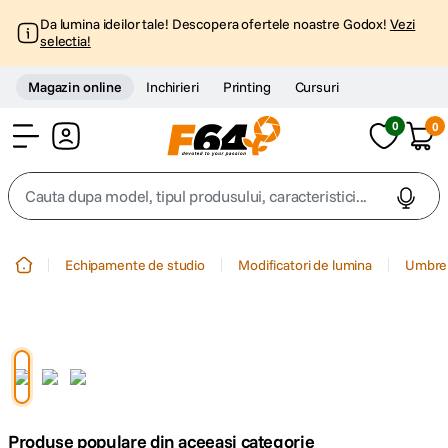
Da lumina ideilor tale! Descopera ofertele noastre Godox!
Vezi
selectia!
Magazin online
Inchirieri
Printing
Cursuri
0
0
Cont
Cauta dupa model, tipul produsului, caracteristici...
Top Cautari
Echipamente de studio
Modificatori de lumina
Umbre
canon g7x
1
.
trepied
2
.
trepied telefon
3
.
Produse populare din aceeasi categorie
peak design
4
.