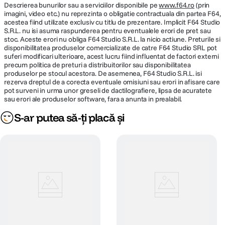
Descrierea bunurilor sau a serviciilor disponibile pe
www.f64.ro
(prin
imagini, video etc.) nu reprezinta o obligatie contractuala din partea F64,
acestea fiind utilizate exclusiv cu titlu de prezentare. Implicit F64 Studio
S.R.L. nu isi asuma raspunderea pentru eventualele erori de pret sau
stoc. Aceste erori nu obliga F64 Studio S.R.L. la nicio actiune. Preturile si
disponibilitatea produselor comercializate de catre F64 Studio SRL pot
suferi modificari ulterioare, acest lucru fiind influentat de factori externi
precum politica de preturi a distribuitorilor sau disponibilitatea
produselor pe stocul acestora. De asemenea, F64 Studio S.R.L. isi
rezerva dreptul de a corecta eventuale omisiuni sau erori in afisare care
pot surveni in urma unor greseli de dactilografiere, lipsa de acuratete
sau erori ale produselor software, fara a anunta in prealabil.
S-ar putea să-ți placă și