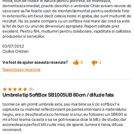
mobil, bun de folosit in natura pentru portrete, se monteaza,
demonteaza imediat, practic deschizi o umbrela! Chiar aveam nevoie de
ceva care sa fie foarte usor de montat/demontat pentru sedintele foto
in exterior.Nu am facut decit cateva teste in graba, dar sunt multumit de
rezultat. Nu se poate compara cu un softbox mai mare dar cred ca este
la fel de bun cu unul de dimensiuni apropiate. Raport calitate pret
excelent. Pentru f64, multumiri pentru colaborare, rapiditate si calitatea
produselor si serviciilor.
03/07/2012
Ciulica Cristian
V-a fost de ajutor aceasta recenzie?
0
1
Raporteaza recenzia
5
Umbrela tip SoftBox SB1005UB 80cm / difuzie fata
tocmai ce am primit umbrela asta. sau mai bine sa ii zic softbox? e
captusita cu material reflectorizant pe partea interioara a materialului
negru, are o deschizatura cu fermoar si snur, eu folosesc un SB600 si
mi-a fost teama ca asta o sa se potriveasca doar la blitz de studio, dar
acomodeaza perfect blitzurile mici, de aparat. lumina e faina, difuza.
recomand.