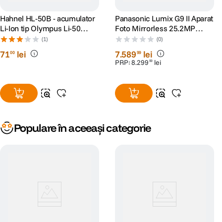
Hahnel HL-50B - acumulator
Panasonic Lumix G9 II Aparat
Li-Ion tip Olympus Li-50
Foto Mirrorless 25.2MP
850mAh
Body
(1)
(0)
71
lei
7
.
589
lei
00
99
PRP:
8
.
299
lei
99
Populare în aceeași categorie