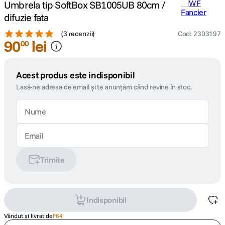
Umbrela tip SoftBox SB1005UB 80cm /
difuzie fata
(
3 recenzii
)
Cod
:
2303197
90
lei
00
Acest produs este indisponibil
Lasă-ne adresa de email și te anunțăm când revine în stoc.
Trimite
Indisponibil
Vândut și livrat de
F64